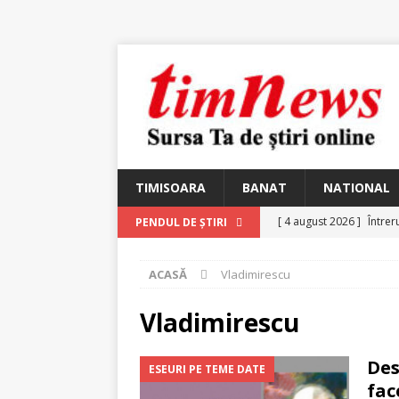
TIMISOARA
BANAT
NATIONAL
[ 4 august 2026 ]
Întrer
PENDUL DE ȘTIRI
[ 4 august 2026 ]
In Mem
ACASĂ
Vladimirescu
25 martie 1926 – fugit 
[ 2 august 2026 ]
Relicv
Vladimirescu
[ 2 august 2026 ]
Noi C
Des
ESEURI PE TEME DATE
Ungureanu, Constantin
fac