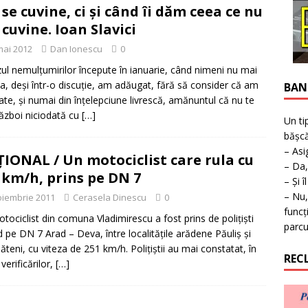
ţie la expoziţie în Reşiţa!
BANAT
i se cuvine, ci și când îi dăm ceea ce nu
e cuvine. Ioan Slavici
mai 2012
Dan Ionescu
0
zul nemulțumirilor începute în ianuarie, când nimeni nu mai
a, deși într-o discuție, am adăugat, fără să consider că am
BAN
ate, și numai din înțelepciune livrescă, amănuntul că nu te
război niciodată cu
[…]
Un ti
bășcă
– Asi
IONAL / Un motociclist care rula cu
– Da,
 km/h, prins pe DN 7
– Și î
– Nu,
oiembrie 2011
Cerasela Dinescu
0
funcț
tociclist din comuna Vladimirescu a fost prins de poliţişti
parcu
d pe DN 7 Arad – Deva, între localităţile arădene Păuliş şi
teni, cu viteza de 251 km/h. Poliţiştii au mai constatat, în
REC
verificărilor,
[…]