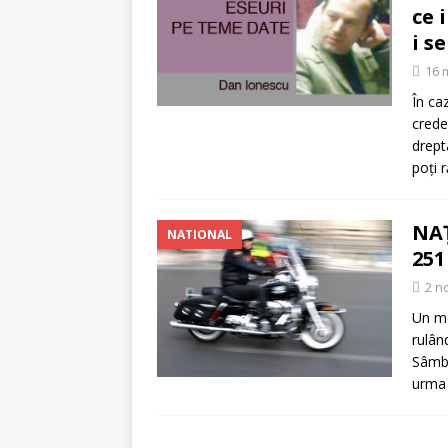
[ 5 august 2026 ]
Invita
ce 
i s
16 
În ca
crede
drept
poți 
NAŢ
NATIONAL
251
2 n
Un mo
rulân
Sâmbă
urma 