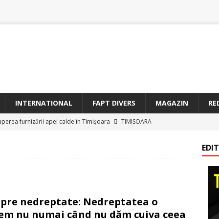
INTERNATIONAL
FAPT DIVERS
MAGAZIN
RE
uperea furnizării apei calde în Timișoara
TIMISOARA
oriam Profesorul Ștefan Gavrilescu – 100 de ani de la naștere –
EDI
irreparabile tempus
TIMISOARA
a Sf. Francisc de Assisi la Arad
BANAT
etățeni de Onoare ai Timișoarei acad. Toma Dordea, Cornel
pre nedreptate: Nedreptatea o
 Flondor
MAGAZIN
em nu numai când nu dăm cuiva ceea