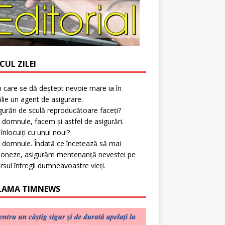
CUL ZILEI
p care se dă deștept nevoie mare ia în
lie un agent de asigurare:
gurări de sculă reproducătoare faceți?
 domnule, facem și astfel de asigurări.
l înlocuiți cu unul nou!?
 domnule. Îndată ce încetează să mai
ioneze, asigurăm mentenanță nevestei pe
rsul întregii dumneavoastre vieți.
LAMA TIMNEWS