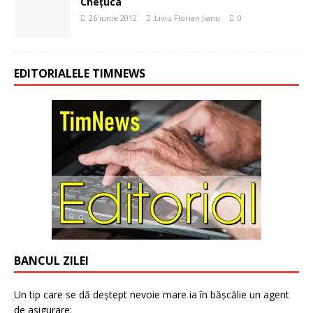
Cheţuca
26 iunie 2012
Liviu Florian Jianu
0
EDITORIALELE TIMNEWS
BANCUL ZILEI
Un tip care se dă deștept nevoie mare ia în bășcălie un agent
de asigurare: