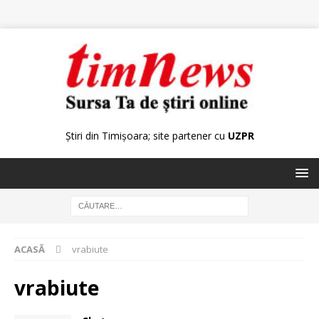
Știri din Timișoara; site partener cu
UZPR
ACASĂ
vrabiute
vrabiute