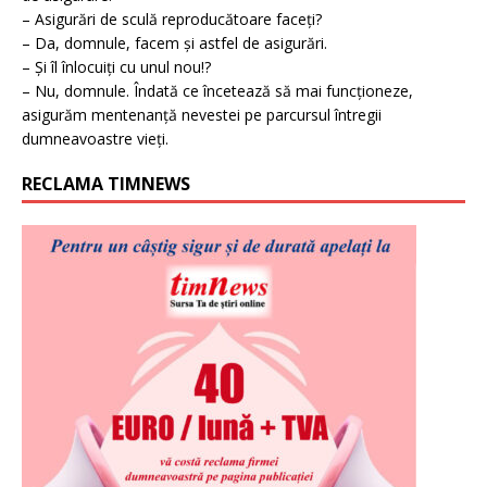
– Asigurări de sculă reproducătoare faceți?
– Da, domnule, facem și astfel de asigurări.
– Și îl înlocuiți cu unul nou!?
– Nu, domnule. Îndată ce încetează să mai funcționeze,
asigurăm mentenanță nevestei pe parcursul întregii
dumneavoastre vieți.
RECLAMA TIMNEWS