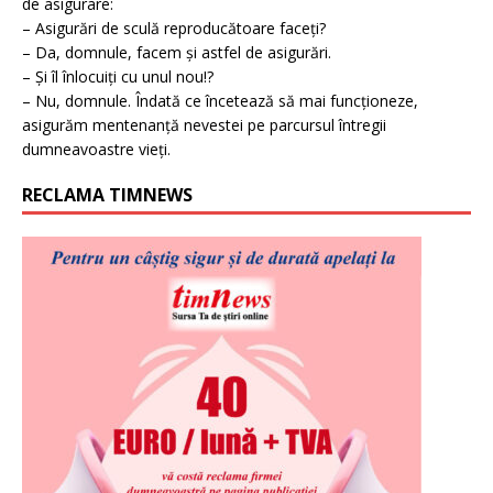
de asigurare:
– Asigurări de sculă reproducătoare faceți?
– Da, domnule, facem și astfel de asigurări.
– Și îl înlocuiți cu unul nou!?
– Nu, domnule. Îndată ce încetează să mai funcționeze,
asigurăm mentenanță nevestei pe parcursul întregii
dumneavoastre vieți.
RECLAMA TIMNEWS