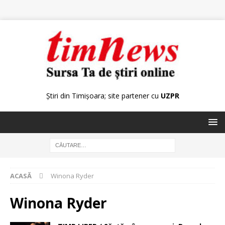
Știri din Timișoara; site partener cu
UZPR
ACASĂ
Winona Ryder
Winona Ryder