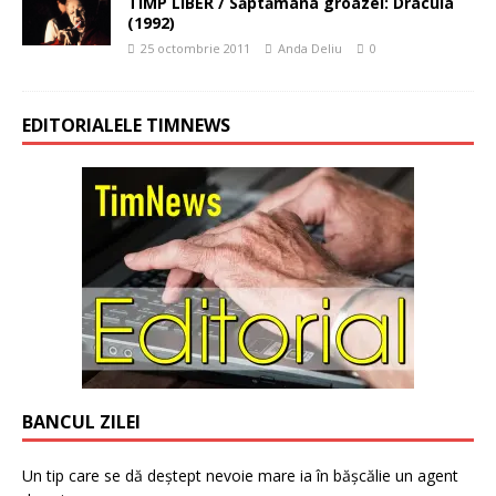
TIMP LIBER / Săptămâna groazei: Dracula
(1992)
25 octombrie 2011
Anda Deliu
0
EDITORIALELE TIMNEWS
BANCUL ZILEI
Un tip care se dă deștept nevoie mare ia în bășcălie un agent