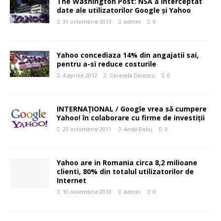
The Washington Post: NSA a interceptat
date ale utilizatorilor Google şi Yahoo
31 octombrie 2013
admin
0
Yahoo concediaza 14% din angajatii sai,
pentru a-si reduce costurile
4 aprilie 2012
Cerasela Dinescu
0
INTERNAȚIONAL / Google vrea să cumpere
Yahoo! în colaborare cu firme de investiţii
23 octombrie 2011
Anda Deliu
0
Yahoo are in Romania circa 8,2 milioane
clienti, 80% din totalul utilizatorilor de
Internet
10 noiembrie 2010
admin
0