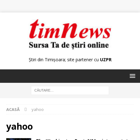
Știri din Timișoara; site partener cu
UZPR
ACASĂ
yahoo
yahoo