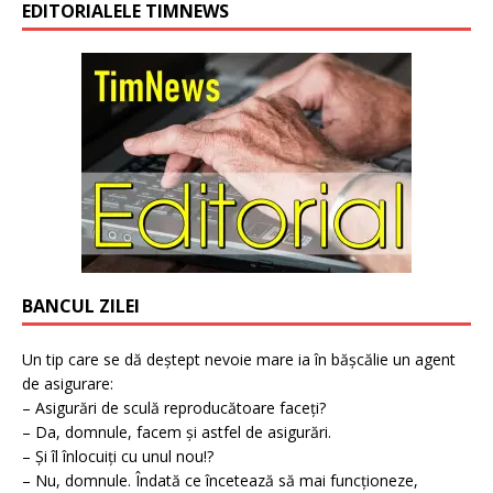
EDITORIALELE TIMNEWS
BANCUL ZILEI
Un tip care se dă deștept nevoie mare ia în bășcălie un agent
de asigurare:
– Asigurări de sculă reproducătoare faceți?
– Da, domnule, facem și astfel de asigurări.
– Și îl înlocuiți cu unul nou!?
– Nu, domnule. Îndată ce încetează să mai funcționeze,