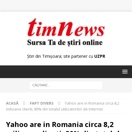
Știri din Timișoara; site partener cu
UZPR
ACASĂ
FAPT DIVERS
Yahoo are in Romania circa 8,2
milioane clienti, 80% din totalul utilizatorilor de Internet
Yahoo are in Romania circa 8,2