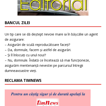
BANCUL ZILEI
Un tip care se dă deștept nevoie mare ia în bășcălie un agent
de asigurare:
– Asigurări de sculă reproducătoare faceți?
– Da, domnule, facem și astfel de asigurări.
– Și îl înlocuiți cu unul nou!?
– Nu, domnule. Îndată ce încetează să mai funcționeze,
asigurăm mentenanță nevestei pe parcursul întregii
dumneavoastre vieți.
RECLAMA TIMNEWS