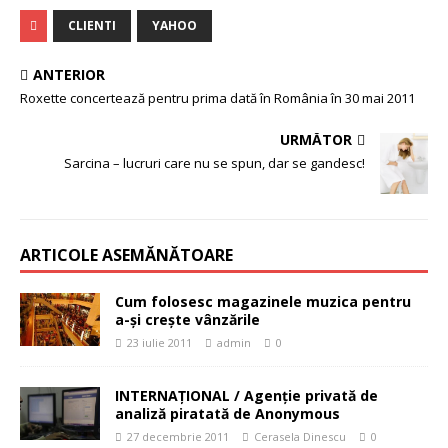
CLIENTI
YAHOO
ANTERIOR
Roxette concertează pentru prima dată în România în 30 mai 2011
URMĂTOR
Sarcina – lucruri care nu se spun, dar se gandesc!
ARTICOLE ASEMĂNĂTOARE
Cum folosesc magazinele muzica pentru
a-şi creşte vânzările
23 iulie 2011
admin
0
INTERNAŢIONAL / Agenţie privată de
analiză piratată de Anonymous
27 decembrie 2011
Cerasela Dinescu
0