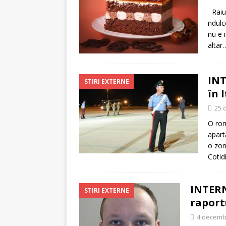
[ 5 august 2026 ]
Invita
Raiul
ndulc
nu e 
alta
INT
STIRI EXTERNE
în 
25 
O rom
apart
o zon
Cotid
INTERN
STIRI EXTERNE
raport
4 decemb