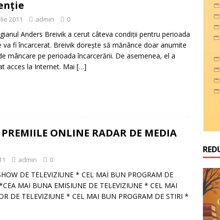
enţie
ulie 2011
admin
0
ianul Anders Breivik a cerut câteva condiţii pentru perioada
e va fi încarcerat. Breivik doreşte să mănânce doar anumite
 de mâncare pe perioada încarcerării. De asemenea, el a
tat acces la Internet. Mai
[…]
/ PREMIILE ONLINE RADAR DE MEDIA
RED
11
admin
0
SHOW DE TELEVIZIUNE * CEL MAI BUN PROGRAM DE
*CEA MAI BUNA EMISIUNE DE TELEVIZIUNE * CEL MAI
 DE TELEVIZIUNE * CEL MAI BUN PROGRAM DE STIRI *