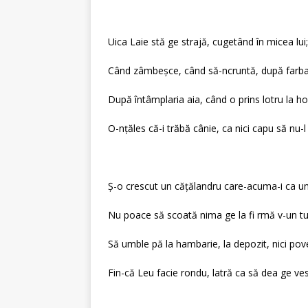
Uica Laie stă ge strajă, cugetând în micea lui;
Când zâmbeşce, când să-ncruntă, după farba
După întâmplaria aia, când o prins lotru la ho
O-nţăles că-i trăbă cânie, ca nici capu să nu-l
Ş-o crescut un căţălandru care-acuma-i ca un
Nu poace să scoată nima ge la fi rmă v-un tu
Să umble pă la hambarie, la depozit, nici pov
Fin-că Leu facie rondu, latră ca să dea ge ve