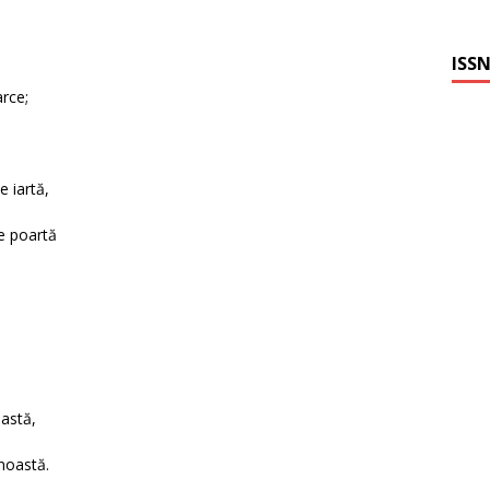
ISSN
arce;
 iartă,
ie poartă
eastă,
 noastă.