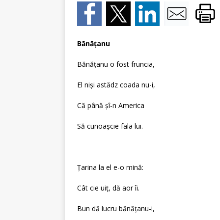
Bănăţanu
Bănăţanu o fost fruncia,
El nişi astădz coada nu-i,
Că până şî-n America
Să cunoaşcie fala lui.
Ţarina la el e-o mină:
Cât cie uiţ, dă aor îi.
Bun dă lucru bănăţanu-i,