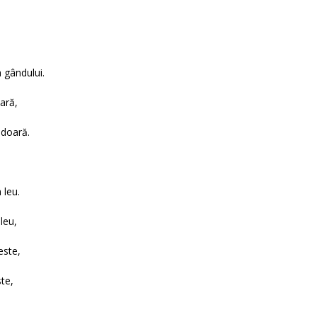
 gândului.
ară,
 doară.
 leu.
leu,
este,
ste,