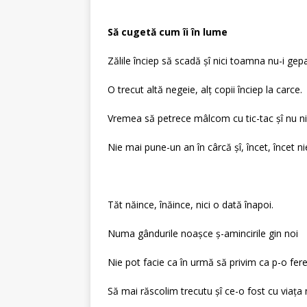
Să cugetă cum îi în lume
Zălile înciep să scadă şî nici toamna nu-i gep
O trecut altă negeie, alţ copii înciep la carce.
Vremea să petrece mâlcom cu tic-tac şî nu nie
Nie mai pune-un an în cârcă şî, încet, încet n
Tăt năince, înăince, nici o dată înapoi.
Numa gândurile noaşce ş-amincirile gin noi
Nie pot facie ca în urmă să privim ca p-o fer
Să mai răscolim trecutu şî ce-o fost cu viaţa