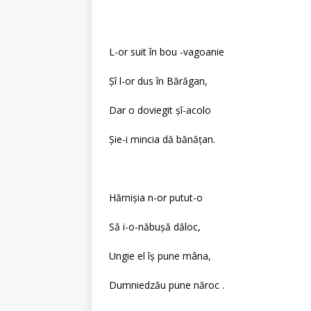
L-or suit în bou -vagoanie
Şî l-or dus în Bărăgan,
Dar o doviegit şî-acolo
Şie-i mincia dă bănăţan.
Hărnişia n-or putut-o
Să i-o-năbuşă dăloc,
Ungie el îş pune mâna,
Dumniedzău pune năroc .