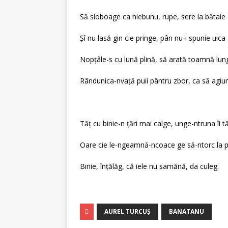
Să sloboage ca niebunu, rupe, sere la bătaie
Şî nu lasă gin cie pringe, pân nu-i spunie uica 
Nopţâle-s cu lună plină, să arată toamnă lun
Rândunica-nvaţă puii pântru zbor, ca să agiu
Tăţ cu binie-n ţări mai calge, unge-ntruna îi t
Oare cie le-ngeamnă-ncoace ge să-ntorc la 
Binie, înţălăg, că iele nu samănă, da culeg.
AUREL TURCUȘ
BANATANU