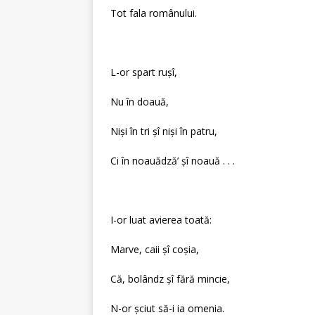
Tot fala românului.
L-or spart ruşî,
Nu în doauă,
Nişi în tri şî nişi în patru,
Ci în noauădză’ şî noauă . . .
I-or luat avierea toată:
Marve, caii şî coşia,
Că, bolândz şî fără mincie,
N-or şciut să-i ia omenia.