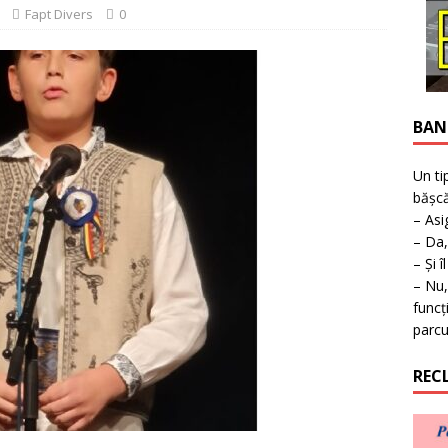
ţie la expoziţie în Reşiţa!
BANAT
Fapt Divers
0
BAN
Un ti
bășcă
– Asi
– Da,
– Și î
– Nu,
funcț
parcu
REC