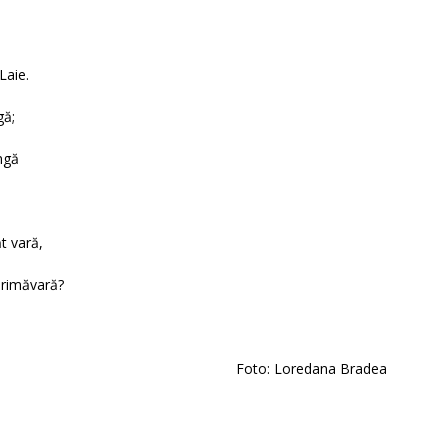
Laie.
gă;
ngă
ăt vară,
primăvară?
Foto: Loredana Bradea