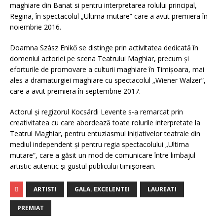
maghiare din Banat si pentru interpretarea rolului principal,
Regina, în spectacolul „Ultima mutare” care a avut premiera în
noiembrie 2016.
Doamna Szász Enikő se distinge prin activitatea dedicată în
domeniul actoriei pe scena Teatrului Maghiar, precum și
eforturile de promovare a culturii maghiare în Timișoara, mai
ales a dramaturgiei maghiare cu spectacolul „Wiener Walzer”,
care a avut premiera în septembrie 2017.
Actorul și regizorul Kocsárdi Levente s-a remarcat prin
creativitatea cu care abordează toate rolurile interpretate la
Teatrul Maghiar, pentru entuziasmul inițiativelor teatrale din
mediul independent și pentru regia spectacolului „Ultima
mutare”, care a găsit un mod de comunicare între limbajul
artistic autentic și gustul publicului timișorean.
ARTISTI
GALA. EXCELENTEI
LAUREATI
PREMIAT