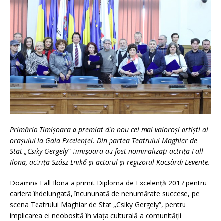
Primăria Timi
ș
oara a premiat din nou cei mai valoro
ș
i arti
ș
ti ai
ora
ș
ului la Gala Excelen
ț
ei. Din partea Teatrului Maghiar de
Stat „Csiky Gergely” Timi
ș
oara au fost nominaliza
ț
i actri
ț
a Fall
Ilona, actri
ț
a Szász Enikő
ș
i actorul
ș
i regizorul Kocsàrdi Levente.
Doamna Fall Ilona a primit Diploma de Excelență 2017 pentru
cariera îndelungată, încununată de nenumărate succese, pe
scena Teatrului Maghiar de Stat „Csiky Gergely”, pentru
implicarea ei neobosită în viața culturală a comunității