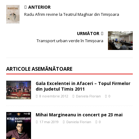
ANTERIOR
Radu Afrim revine la Teatrul Maghiar din Timișoara
URMĂTOR
Transport urban verde în Timișoara
ARTICOLE ASEMĂNĂTOARE
Gala Excelentei in Afaceri – Topul Firmelor
din Judetul Timis 2011
8 noiembrie 2012
Daniela Florian
0
Mihai Margineanu in concert pe 23 mai
17 mai 2019
Daniela Florian
0