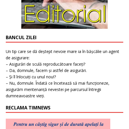
BANCUL ZILEI
Un tip care se dă deștept nevoie mare ia în bășcălie un agent
de asigurare:
– Asigurări de sculă reproducătoare faceți?
– Da, domnule, facem și astfel de asigurări.
– Și îl înlocuiți cu unul nou!?
– Nu, domnule. Îndată ce încetează să mai funcționeze,
asigurăm mentenanță nevestei pe parcursul întregii
dumneavoastre vieți.
RECLAMA TIMNEWS