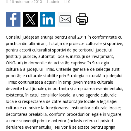
16 noiembrie 2010
admin
0
Consiliul Judeţean anunţă pentru anul 2011 în conformitate cu
practica din ultimii ani, licitaţia de proiecte culturale şi sportive,
pentru actorii culturali şi sportivi de pe teritoriul judeţului
(instituţii publice, autorităţi locale, instituţii de învăţământ,
ONG-uri) în domeniile de activităţi cuprinse în Strategia
culturală a judeţului Timiş. Criteriile generale de selecţie sunt:
priorităţile culturale stabilite prin Strategia culturală a judeţului
Timiş; continuitatea acţiunii în timp (evenimente culturale
devenite tradiţionale); importanţa şi amploarea evenimentului;
existenţa, în cazul consiliilor locale, a unei agende culturale
locale şi respectarea de către autorităţile locale a legislaţiei
culturale cu privire la funcţionarea instituţiilor culturale locale;
decontarea prealabilă, conform procedurilor legale în vigoare,
a unor subvenţii primite anterior (inclusiv referatul privind
derularea evenimentului). Nu vor fi selectate pentru sprijin