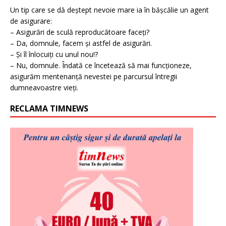
Un tip care se dă deștept nevoie mare ia în bășcălie un agent
de asigurare:
– Asigurări de sculă reproducătoare faceți?
– Da, domnule, facem și astfel de asigurări.
– Și îl înlocuiți cu unul nou!?
– Nu, domnule. Îndată ce încetează să mai funcționeze,
asigurăm mentenanță nevestei pe parcursul întregii
dumneavoastre vieți.
RECLAMA TIMNEWS