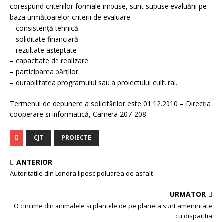
corespund criteriilor formale impuse, sunt supuse evaluării pe
baza următoarelor criterii de evaluare:
– consistenţă tehnică
– soliditate financiară
– rezultate aşteptate
– capacitate de realizare
– participarea părţilor
– durabilitatea programului sau a proiectului cultural.
Termenul de depunere a solicitărilor este 01.12.2010 – Direcţia
cooperare şi informatică, Camera 207-208.
CJT
PROIECTE
ANTERIOR
Autoritatile din Londra lipesc poluarea de asfalt
URMĂTOR
O cincime din animalele si plantele de pe planeta sunt amenintate
cu disparitia