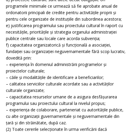
programele minimale ce urmează să fie aprobate anual de
ordonatorii principali de credite pentru activităţile proprii şi
pentru cele organizate de instituţiile din subordinea acestora;
e) justificarea programului sau proiectului cultural în raport cu
necesităţile, priorităţile şi strategia organului administraţiei
publice centrale sau locale care acorda subvenţia;
f) capacitatea organizatorică şi funcţională a asociaţiei,
fundaţiei sau organizaţiei neguvernamentale fără scop lucrativ,
dovedită prin:
– experienţa în domeniul administrării programelor şi
proiectelor culturale;
– căile şi modalităţile de identificare a beneficiarilor;
– calitatea serviciilor culturale acordate sau a activităţilor
culturale organizate;
– capacitatea resurselor umane de a asigura desfăşurarea
programului sau proiectului cultural la nivelul propus;
– experienţa de colaborare, parteneriat cu autorităţile publice,
cu alte organizaţii guvernamentale şi neguvernamentale din
ţară şi din străinătate, după caz.
(2) Toate cererile selecţionate în urma verificării dacă