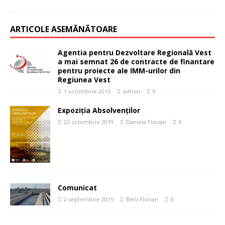
ARTICOLE ASEMĂNĂTOARE
Agentia pentru Dezvoltare Regională Vest
a mai semnat 26 de contracte de finantare
pentru proiecte ale IMM-urilor din
Regiunea Vest
1 octombrie 2013
admin
0
Expoziția Absolvenților
22 octombrie 2019
Daniela Florian
0
Comunicat
2 septembrie 2015
Beni Florian
0