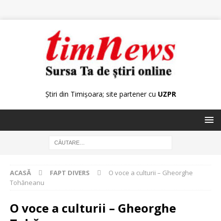
Știri din Timișoara; site partener cu
UZPR
ACASĂ
FAPT DIVERS
O voce a culturii – Gheorghe
Tohăneanu
O voce a culturii – Gheorghe