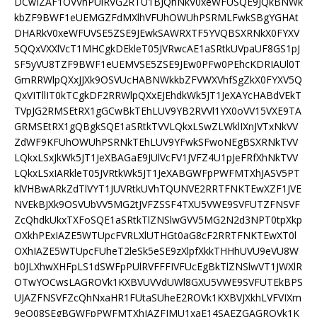
DCwIZAF1OVVhPUlRVG2RTU1BJQhNkV0xeWFUSQE9JQkBNWk
kbZF9BWF1eUEMGZFdMXlhVFUhOWUhPSRMLFwkSBgYGHAt
DHARkV0xeWFUVSE5ZSE9JEwkSAWRXTF5YVQBSXRNkX0FYXV
5QQxVXXlVcT1MHCgkDEkleT05JVRwcAE1aSRtkUVpaUF8GS1pJ
SF5yVU8TZF9BWF1eUEMVSE5ZSE9JEw0PFw0PEhcKDRIAUl0T
GmRRWlpQXxJJXk9OSVUcHABNWkkbZFVWXVhfSgZkX0FYXV5Q
QxVITllIT0kTCgkDF2RRWlpQXxEJEhdkWk5JT1JeXAYcHABdVEkT
TVpJG2RMSEtRX1gGCwBkTEhLUV9YB2RVVl1YX0oVV15VXE9TA
GRMSEtRX1gQBgkSQE1aSRtkTVVLQkxLSwZLWklIXnJVTxNkVV
ZdWF9KFUhOWUhPSRNkTEhLUV9YFwkSFwoNEgBSXRNkTVV
LQkxLSxJkWk5JT1JeXBAGaE9JUlVcFV1JVFZ4U1pJeFRfXhNkTVV
LQkxLSxIARkleT05JVRtkWk5JT1JeXABGWFpPWFMTXhJASV5PT
klVHBwARkZdTlVYT1JUVRtkUVhTQUNVE2RRTFNKTEwXZF1JVE
NVEkBJXk9OSVUbVV5MG2tJVFZSSF4TXU5VWE9SVFUTZFNSVF
ZcQhdkUkxTXFoSQE1aSRtkTlZNSlwGVV5MG2N2d3NPT0tpXkp
OXkhPExIAZE5WTUpcFVRLXlUTHGt0aG8cF2RRTFNKTEwXT0l
OXhIAZE5WTUpcFUheT2leSk5eSE9zXlpfXkkTHHhUVU9eVU8W
b0JLXhwXHFpLS1dSWFpPUlRVFFFIVFUcEgBkTlZNSlwVT1JWXlR
OTwYOCwsLAGROVk1KXBVUVVdUWl8GXU5VWE9SVFUTEkBPS
UJAZFNSVFZcQhNxaHR1FUtaSUheE2ROVk1KXBVJXkhLVFVIXm
9eQ08SEgBGWFpPWFMTXhJAZFJMU1xaE14SAEZGAGROVk1K