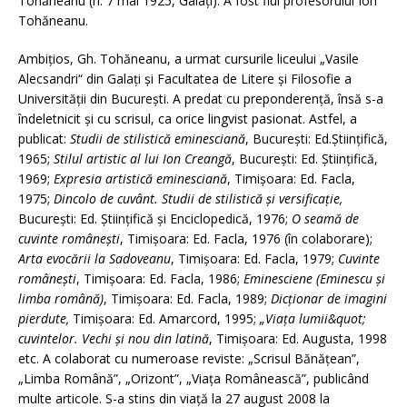
Tohăneanu (n. 7 mai 1925, Galați). A fost fiul profesorului Ion
Tohăneanu.
Ambiţios, Gh. Tohăneanu, a urmat cursurile liceului „Vasile
Alecsandri“ din Galați și Facultatea de Litere și Filosofie a
Universității din București. A predat cu preponderenţă, însă s-a
îndeletnicit şi cu scrisul, ca orice lingvist pasionat. Astfel, a
publicat:
Studii de stilistică eminesciană
, București: Ed.Științifică,
1965;
Stilul artistic al lui Ion Creangă
, București: Ed. Științifică,
1969;
Expresia artistică eminesciană
, Timișoara: Ed. Facla,
1975;
Dincolo de cuvânt. Studii de stilistică și versificație,
București: Ed. Științifică și Enciclopedică, 1976;
O seamă de
cuvinte românești
, Timișoara: Ed. Facla, 1976 (în colaborare);
Arta evocării la Sadoveanu
, Timișoara: Ed. Facla, 1979;
Cuvinte
românești
, Timișoara: Ed. Facla, 1986;
Eminesciene (Eminescu și
limba română)
, Timișoara: Ed. Facla, 1989;
Dicționar de imagini
pierdute,
Timișoara: Ed. Amarcord, 1995;
„Viața lumii&quot;
cuvintelor. Vechi și nou din latină
, Timișoara: Ed. Augusta, 1998
etc. A colaborat cu numeroase reviste: „Scrisul Bănățean”,
„Limba Română”, „Orizont”, „Viața Românească”, publicând
multe articole. S-a stins din viaţă la 27 august 2008 la