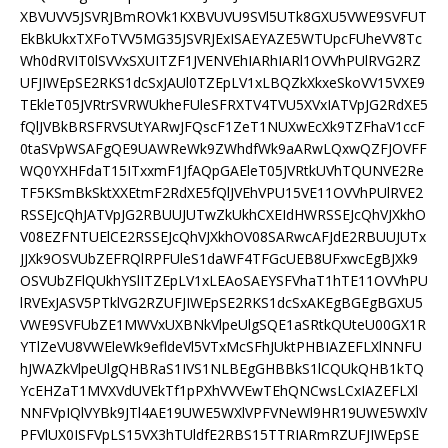
XBVUVV5JSVRJBmROVk1KXBVUVU9SVl5UTk8GXU5VWE9SVFUT
EkBkUkxTXFoTVV5MG35JSVRJExISAEYAZE5WTUpcFUheVV8Tc
Wh0dRVIT0lSVVxSXUITZF1JVENVEhIARhIARl1OVVhPUlRVG2RZ
UFJIWEpSE2RKS1dcSxJAUl0TZEpLV1xLBQZkXkxeSkoVV15VXE9
TEkleT05JVRtrSVRWUkheFUleSFRXTV4TVU5XVxIATVpJG2RdXE5
fQlJVBkBRSFRVSUtYARwJFQscF1ZeT1NUXwEcXk9TZFhaV1ccF
0taSVpWSAFgQE9UAWReWk9ZWhdfWk9aARwLQxwQZFJOVFF
WQ0YXHFdaT15ITxxmF1JfAQpGAEleT05JVRtkUVhTQUNVE2Re
TF5KSmBkSktXXEtmF2RdXE5fQlJVEhVPU15VE11OVVhPUlRVE2
RSSEJcQhJATVpJG2RBUUJUTwZkUkhCXEIdHWRSSEJcQhVJXkhO
V08EZFNTUElCE2RSSEJcQhVJXkhOV08SARwcAFJdE2RBUUJUTx
JJXk9OSVUbZEFRQlRPFUleS1daWF4TFGcUEB8UFxwcEgBJXk9
OSVUbZFlQUkhYSlITZEpLV1xLEAoSAEYSFVhaT1hTE11OVVhPU
lRVExJASV5PTklVG2RZUFJIWEpSE2RKS1dcSxAKEgBGEgBGXU5
VWE9SVFUbZE1MWVxUXBNkVlpeUlgSQE1aSRtkQUteU00GX1R
YTlZeVU8VWEleWk9efldeVl5VTxMcSFhJUktPHBIAZEFLXlNNFU
hJWAZkVlpeUlgQHBRaS1IVS1NLBEgGHBBkS1lCQUkQHB1kTQ
YcEHZaT1MVXVdUVEkTf1pPXhVVVEwTEhQNCwsLCxIAZEFLXl
NNFVpIQlVYBk9JTl4AE19UWE5WXlVPFVNeWl9HR19UWE5WXlV
PFVlUX0ISFVpLS15VX3hTUldfE2RBS15TTRIARmRZUFJIWEpSE