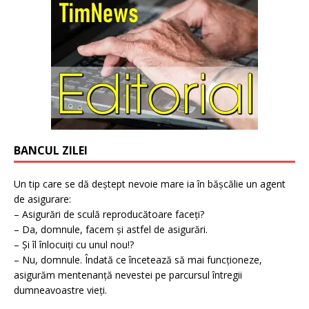
BANCUL ZILEI
Un tip care se dă deștept nevoie mare ia în bășcălie un agent
de asigurare:
– Asigurări de sculă reproducătoare faceți?
– Da, domnule, facem și astfel de asigurări.
– Și îl înlocuiți cu unul nou!?
– Nu, domnule. Îndată ce încetează să mai funcționeze,
asigurăm mentenanță nevestei pe parcursul întregii
dumneavoastre vieți.