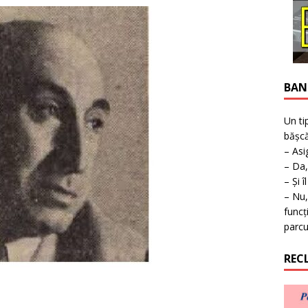
ruperea furnizării apei în Timișoara
TIMISOARA
BAN
Un ti
bășcă
– Asi
– Da,
– Și î
– Nu,
funcț
parcu
REC