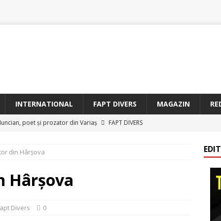
INTERNATIONAL
FAPT DIVERS
MAGAZIN
RE
Muncian, poet şi prozator din Variaş
FAPT DIVERS
i după „Ziua Timișoarei”. Lecții de educație istorică
EDI
tor din Hârşova
 de „Cetăţean de onoare al judeţului Timiş”, Prof. univ. dr. Margit
in Hârşova
ea Muzeului Satului Bănățean
TIMISOARA
apt Divers
0