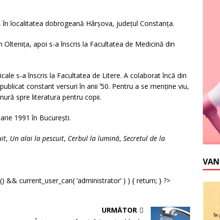
, în localitatea dobrogeană Hârşova, judeţul Constanţa.
 Olteniţa, apoi s-a înscris la Facultatea de Medicină din
icale s-a înscris la Facultatea de Litere. A colaborat încă din
 publicat constant versuri în anii ʼ50. Pentru a se menţine viu,
nură spre literatura pentru copii.
uarie 1991 în București.
it
,
Un alai la pescuit
,
Cerbul la lumină
,
Secretul de la
VAN
() && current_user_can( ‘administrator’ ) ) { return; } ?>
URMĂTOR