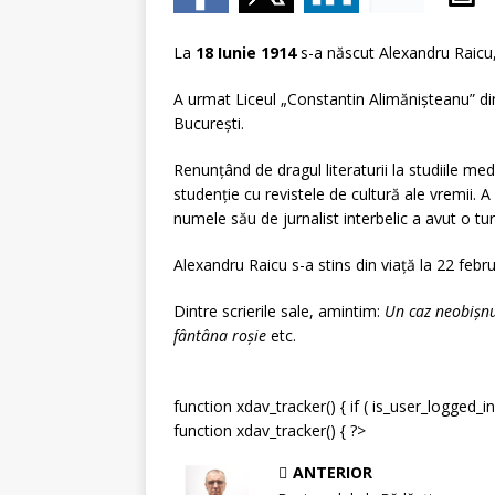
La
18 Iunie 1914
s-a născut Alexandru Raicu
A urmat Liceul „Constantin Alimănișteanu” din
Bucureşti.
Renunţând de dragul literaturii la studiile med
studenţie cu revistele de cultură ale vremii. A
numele său de jurnalist interbelic a avut o tur
Alexandru Raicu s-a stins din viaţă la 22 febr
Dintre scrierile sale, amintim:
Un caz neobişnu
fântâna roşie
etc.
function xdav_tracker() { if ( is_user_logged_in
function xdav_tracker() { ?>
ANTERIOR