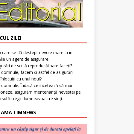
CUL ZILEI
p care se dă deștept nevoie mare ia în
lie un agent de asigurare:
gurări de sculă reproducătoare faceți?
 domnule, facem și astfel de asigurări.
l înlocuiți cu unul nou!?
 domnule. Îndată ce încetează să mai
ioneze, asigurăm mentenanță nevestei pe
rsul întregii dumneavoastre vieți.
LAMA TIMNEWS