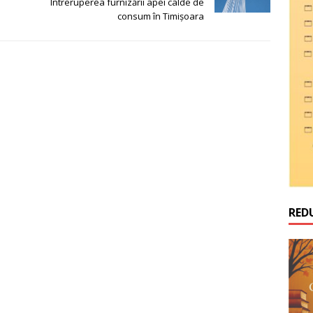
Întreruperea furnizării apei calde de
consum în Timișoara
RED