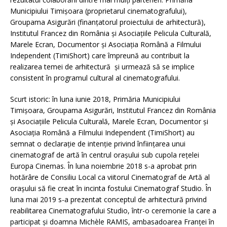
Municipiului Timișoara (proprietarul cinematografului),
Groupama Asigurări (finanțatorul proiectului de arhitectură),
Institutul Francez din România și Asociațiile Pelicula Culturală,
Marele Ecran, Documentor și Asociația Română a Filmului
Independent (TimiShort) care împreună au contribuit la
realizarea temei de arhitectură și urmează să se implice
consistent în programul cultural al cinematografului.
Scurt istoric: în luna iunie 2018, Primăria Municipiului
Timișoara, Groupama Asigurări, Institutul Francez din România
și Asociațiile Pelicula Culturală, Marele Ecran, Documentor și
Asociația Română a Filmului Independent (TimiShort) au
semnat o declarație de intenție privind înființarea unui
cinematograf de artă în centrul orașului sub cupola rețelei
Europa Cinemas. În luna noiembrie 2018 s-a aprobat prin
hotărâre de Consiliu Local ca viitorul Cinematograf de Artă al
orașului să fie creat în incinta fostului Cinematograf Studio. În
luna mai 2019 s-a prezentat conceptul de arhitectură privind
reabilitarea Cinematografului Studio, într-o ceremonie la care a
participat și doamna Michèle RAMIS, ambasadoarea Franței în