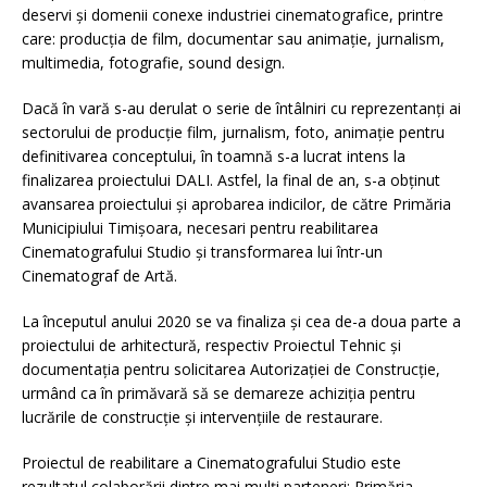
deservi și domenii conexe industriei cinematografice, printre
care: producția de film, documentar sau animație, jurnalism,
multimedia, fotografie, sound design.
Dacă în vară s-au derulat o serie de întâlniri cu reprezentanți ai
sectorului de producție film, jurnalism, foto, animație pentru
definitivarea conceptului, în toamnă s-a lucrat intens la
finalizarea proiectului DALI. Astfel, la final de an, s-a obținut
avansarea proiectului și aprobarea indicilor, de către Primăria
Municipiului Timișoara, necesari pentru reabilitarea
Cinematografului Studio și transformarea lui într-un
Cinematograf de Artă.
La începutul anului 2020 se va finaliza și cea de-a doua parte a
proiectului de arhitectură, respectiv Proiectul Tehnic și
documentația pentru solicitarea Autorizației de Construcție,
urmând ca în primăvară să se demareze achiziția pentru
lucrările de construcție și intervențiile de restaurare.
Proiectul de reabilitare a Cinematografului Studio este
rezultatul colaborării dintre mai mulți parteneri: Primăria