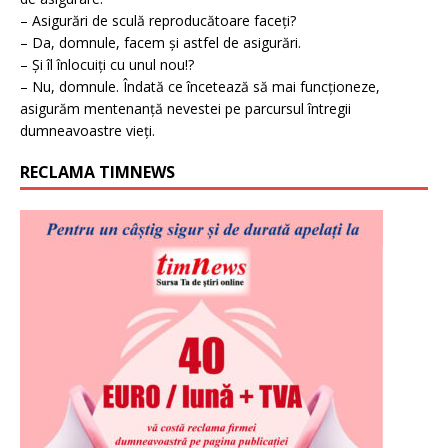
– Asigurări de sculă reproducătoare faceți?
– Da, domnule, facem și astfel de asigurări.
– Și îl înlocuiți cu unul nou!?
– Nu, domnule. Îndată ce încetează să mai funcționeze,
asigurăm mentenanță nevestei pe parcursul întregii
dumneavoastre vieți.
RECLAMA TIMNEWS