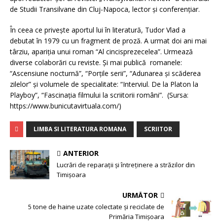
de Studii Transilvane din Cluj-Napoca, lector şi conferenţiar.
În ceea ce priveşte aportul lui în literatură, Tudor Vlad a
debutat în 1979 cu un fragment de proză. A urmat doi ani mai
târziu, apariţia unui roman “Al cincisprezecelea”. Urmează
diverse colaborări cu reviste. Şi mai publică romanele:
“Ascensiune nocturnă”, “Porțile serii”, “Adunarea și scăderea
zilelor” și volumele de specialitate: “Interviul. De la Platon la
Playboy”, “Fascinația filmului la scriitorii români”. (Sursa:
https://www.bunicutavirtuala.com/)
LIMBA SI LITERATURA ROMANA
SCRIITOR
ANTERIOR
Lucrări de reparații și întreținere a străzilor din
Timișoara
URMĂTOR
5 tone de haine uzate colectate și reciclate de
Primăria Timișoara