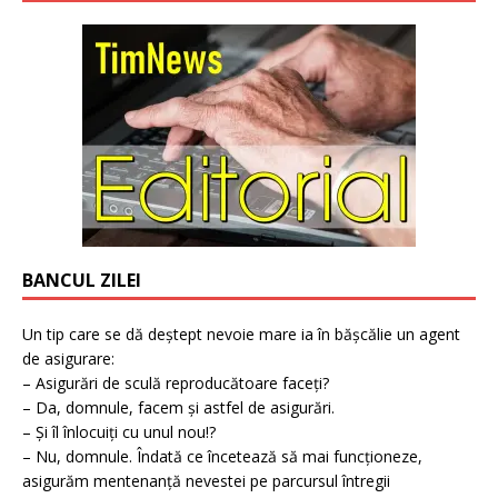
BANCUL ZILEI
Un tip care se dă deștept nevoie mare ia în bășcălie un agent
de asigurare:
– Asigurări de sculă reproducătoare faceți?
– Da, domnule, facem și astfel de asigurări.
– Și îl înlocuiți cu unul nou!?
– Nu, domnule. Îndată ce încetează să mai funcționeze,
asigurăm mentenanță nevestei pe parcursul întregii