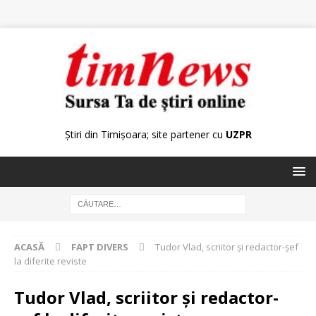
Știri din Timișoara; site partener cu
UZPR
ACASĂ
FAPT DIVERS
Tudor Vlad, scriitor și redactor-șef
la diferite reviste
Tudor Vlad, scriitor și redactor-