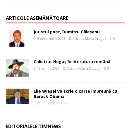
ARTICOLE ASEMĂNĂTOARE
Juristul poet, Dumitru Găleşanu
5 decembrie 2025
Cristina Maria Drugus
0
Calistrat Hogaş în literatura română
19 aprilie 2025
Cristina Maria Drugus
0
Elie Wiesel va scrie o carte impreună cu
Barack Obama
21 iunie 2013
admin
0
EDITORIALELE TIMNEWS