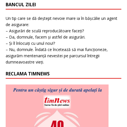
BANCUL ZILEI
Un tip care se dă deștept nevoie mare ia în bășcălie un agent
de asigurare:
– Asigurări de sculă reproducătoare faceți?
– Da, domnule, facem și astfel de asigurări.
– Și îl înlocuiți cu unul nou!?
– Nu, domnule. Îndată ce încetează să mai funcționeze,
asigurăm mentenanță nevestei pe parcursul întregii
dumneavoastre vieți.
RECLAMA TIMNEWS