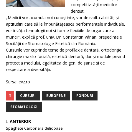
competitivităţii medicilor
dentişti.
„Medicii vor acumula noi cunoştinţe, vor dezvolta abilităţi şi
aptitudini care să le îmbunătăţească performanţele individuale,
vor învăţa tehnologii noi şi forme flexibile de organzare a
muncii”, explică prof. univ. Dr. Constantin Vârlan, preşedintele
Socităţii de Stomatologie Estetică din România.
Cursurile vor cuprinde teme de profilaxie dentară, ortodonţie,
chirurgie maxilo-facială, estetică dentară, dar şi module privind
protecţia mediului, egalitatea de gen, de şanse şi de
respectare a diversităţii.
Sursa: evz.ro
CURSURI
EUROPENE
FONDURI
STOMATOLOGI
ANTERIOR
Spaghete Carbonara delicioase