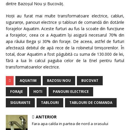
dintre Bazoşul Nou şi Bucovăţ.
Hoţii au furat mai multe transformatoare electrice, cabluri,
siguranţe, panouri electrice şi tablouri de comandă din dotările
forajelor Aquatim. Aceste furturi au fus la scoate din funcţiune
a forajelor, ceea ce a Aquatim îşi asigură necesarul 70% din
apa râului Bega şi 30% din foraje. De aceea, astfel de furturi
afectează debitul de apă rece de la robinetul timişorenilor. În
total, doar Aquatim a fost păgubită cu suma de 130.000 de lei,
fără a lua în calcul paguba celor de la Enel pentru furtul
transformatoarelor electrice.
AQUATIM
BAZOSU NOU
BUCOVAT
FORAJE
HOTI
PANOURI ELECTRICE
SIGURANTE
TABLOURI
TABLOURI DE COMANDA
ANTERIOR
Fara apa calda in partea de nord a orasului