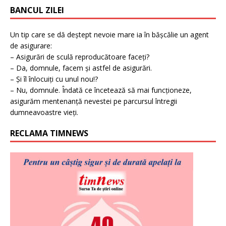
BANCUL ZILEI
Un tip care se dă deștept nevoie mare ia în bășcălie un agent
de asigurare:
– Asigurări de sculă reproducătoare faceți?
– Da, domnule, facem și astfel de asigurări.
– Și îl înlocuiți cu unul nou!?
– Nu, domnule. Îndată ce încetează să mai funcționeze,
asigurăm mentenanță nevestei pe parcursul întregii
dumneavoastre vieți.
RECLAMA TIMNEWS