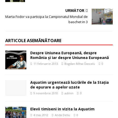
URMĂTOR
Marta Fodor va participa la Campionatul Mondial de
baschet in 3
ARTICOLE ASEMĂNĂTOARE
Despre Uniunea Europeană, despre
România şi iar despre Uniunea Europeană
11 februarie 2013
Bogdan Mihai Dascalu
0
Aquatim urgentează lucrările de la Staţia
de epurare a apelor uzate
9 noiembrie 2010
admin
0
Elevii timiseni in vizita la Aquatim
4 mai 2012
Anda Deliu
0