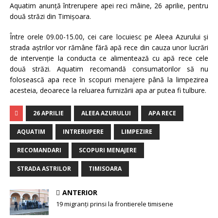
Aquatim anunţă întrerupere apei reci mâine, 26 aprilie, pentru
două străzi din Timişoara.
Între orele 09.00-15.00, cei care locuiesc pe Aleea Azurului şi
strada aştrilor vor rămâne fără apă rece din cauza unor lucrări
de intervenţie la conducta ce alimentează cu apă rece cele
două străzi. Aquatim recomandă consumatorilor să nu
folosească apa rece în scopuri menajere până la limpezirea
acesteia, deoarece la reluarea furnizării apa ar putea fi tulbure.
26 APRILIE
ALEEA AZURULUI
APA RECE
AQUATIM
INTRERUPERE
LIMPEZIRE
RECOMANDARI
SCOPURI MENAJERE
STRADA ASTRILOR
TIMISOARA
ANTERIOR
19 migranţi prinsi la frontierele timisene