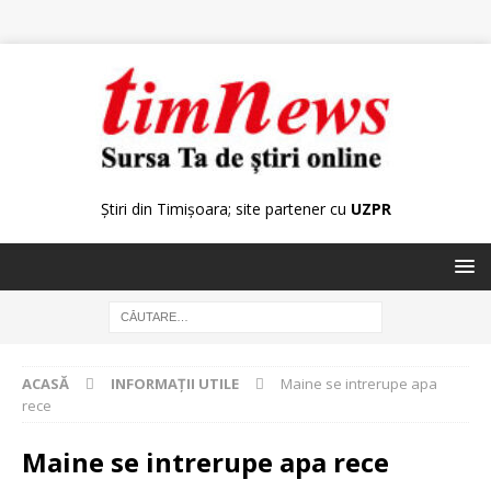
Știri din Timișoara; site partener cu
UZPR
ACASĂ
INFORMAȚII UTILE
Maine se intrerupe apa
rece
Maine se intrerupe apa rece