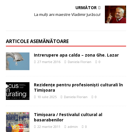
URMĂTOR
La mulți ani maestre Vladimir Jurăscu!
ARTICOLE ASEMĂNĂTOARE
Intrerupere apa calda – zona Ghe. Lazar
27 martie 2016
Daniela Florian
0
Rezidențe pentru profesioniști culturali în
Timișoara
10 iulie 2025
Daniela Florian
0
Timişoara / Festivalul cultural al
basarabenilor
22 martie 2011
admin
0