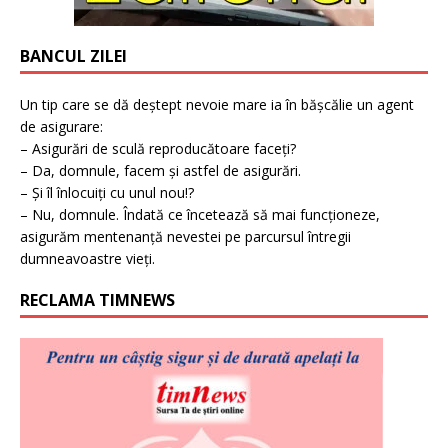
BANCUL ZILEI
Un tip care se dă deștept nevoie mare ia în bășcălie un agent
de asigurare:
– Asigurări de sculă reproducătoare faceți?
– Da, domnule, facem și astfel de asigurări.
– Și îl înlocuiți cu unul nou!?
– Nu, domnule. Îndată ce încetează să mai funcționeze,
asigurăm mentenanță nevestei pe parcursul întregii
dumneavoastre vieți.
RECLAMA TIMNEWS