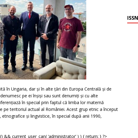
ISSN
ă în Ungaria, dar și în alte țări din Europa Centrală și de
e denumesc pe ei înșiși sau sunt denumiți și cu alte
iferențiază în special prin faptul că limba lor maternă
e pe teritoriul actual al României. Acest grup etnic a început
etnografice și lingvistice, în special după anii 1990,
() && current_user_can( ‘administrator’ ) ) { return; } ?>