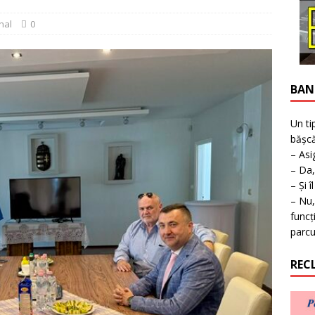
ţie la expoziţie în Reşiţa!
BANAT
nal
0
BAN
Un ti
bășcă
– Asi
– Da,
– Și î
– Nu,
funcț
parcu
REC