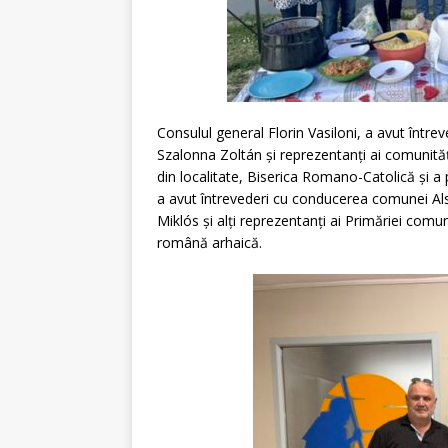
Consulul general Florin Vasiloni, a avut într
Szalonna Zoltán și reprezentanți ai comunități
din localitate, Biserica Romano-Catolică și a
a avut întrevederi cu conducerea comunei Al
Miklós și alți reprezentanți ai Primăriei comun
română arhaică.