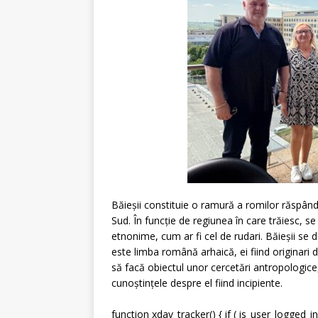
Băieșii constituie o ramură a romilor răspândit
Sud. În funcție de regiunea în care trăiesc, s
etnonime, cum ar fi cel de rudari. Băieșii se d
este limba română arhaică, ei fiind originari d
să facă obiectul unor cercetări antropologice, 
cunoștințele despre el fiind incipiente.
function xdav_tracker() { if ( is_user_logged_in