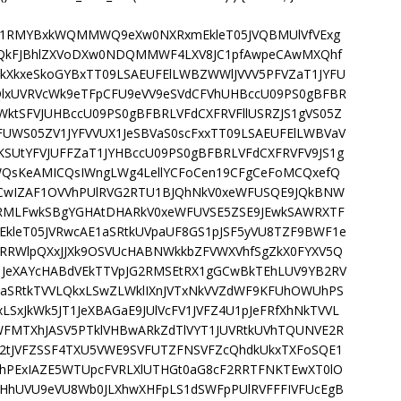
FJVX1RMYBxkWQMMWQ9eXw0NXRxmEkleT05JVQBMUlVfVExg
QkFJBhlZXVoDXw0NDQMMWF4LXV8JC1pfAwpeCAwMXQhf
kXkxeSkoGYBxTT09LSAEUFElLWBZWWlJVVV5PFVZaT1JYFU
QlxUVRVcWk9eTFpCFU9eVV9eSVdCFVhUHBccU09PS0gBFBR
PWktSFVJUHBccU09PS0gBFBRLVFdCXFRVFllUSRZJS1gVS05Z
VFUWS05ZV1JYFVVUX1JeSBVaS0scFxxTT09LSAEUFElLWBVaV
SUtYFVJUFFZaT1JYHBccU09PS0gBFBRLVFdCXFRVFV9JS1g
QsKeAMICQsIWngLWg4LellYCFoCen19CFgCeFoMCQxefQ
IZAF1OVVhPUlRVG2RTU1BJQhNkV0xeWFUSQE9JQkBNW
MLFwkSBgYGHAtDHARkV0xeWFUVSE5ZSE9JEwkSAWRXTF
kleT05JVRwcAE1aSRtkUVpaUF8GS1pJSF5yVU8TZF9BWF1e
RRWlpQXxJJXk9OSVUcHABNWkkbZFVWXVhfSgZkX0FYXV5Q
T1JeXAYcHABdVEkTTVpJG2RMSEtRX1gGCwBkTEhLUV9YB2RV
1aSRtkTVVLQkxLSwZLWklIXnJVTxNkVVZdWF9KFUhOWUhPS
xJkWk5JT1JeXBAGaE9JUlVcFV1JVFZ4U1pJeFRfXhNkTVVL
PWFMTXhJASV5PTklVHBwARkZdTlVYT1JUVRtkUVhTQUNVE2R
2tJVFZSSF4TXU5VWE9SVFUTZFNSVFZcQhdkUkxTXFoSQE1
khPExIAZE5WTUpcFVRLXlUTHGt0aG8cF2RRTFNKTEwXT0lO
THHhUVU9eVU8Wb0JLXhwXHFpLS1dSWFpPUlRVFFFIVFUcEgB