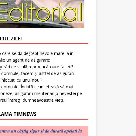
CUL ZILEI
p care se dă deștept nevoie mare ia în
lie un agent de asigurare:
gurări de sculă reproducătoare faceți?
 domnule, facem și astfel de asigurări.
l înlocuiți cu unul nou!?
 domnule. Îndată ce încetează să mai
ioneze, asigurăm mentenanță nevestei pe
rsul întregii dumneavoastre vieți.
LAMA TIMNEWS