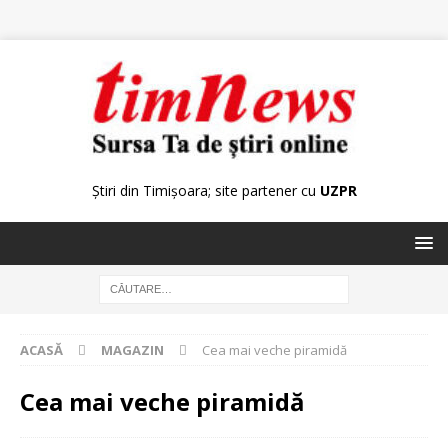
Știri din Timișoara; site partener cu
UZPR
ACASĂ
MAGAZIN
Cea mai veche piramidă
Cea mai veche piramidă