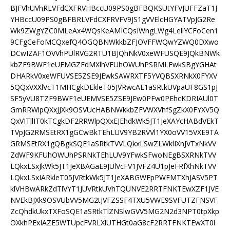
BJFVhUVhRLVFdCXFRVHBccU09PS0gBFBQKSUtYFVJUFFZaT1J
YHBccU09PS0gBFBRLVFdCXFRVFV9JS1gVVElcHGYATVpJG2Re
Wk9ZWgYZC0MLeAx4WQsKeAMICQsIWngLWg4LellYCFoCen1
9CFgCeFoMCQxefQ4OGQBNWkkbZFJOVFFWQwYZWQ0DXwo
DCwIZAF1OVVhPUlRVG2RTU1BJQhNkV0xeWFUSQE9JQkBNWk
kbZF9BWF1eUEMGZFdMXlhVFUhOWUhPSRMLFwkSBgYGHAt
DHARkV0xeWFUVSE5ZSE9JEwkSAWRXTF5YVQBSXRNkX0FYXV
5QQxVXXlVcT1MHCgkDEkleT05JVRwcAE1aSRtkUVpaUF8GS1pJ
SF5yVU8TZF9BWF1eUEMVSE5ZSE9JEw0PFw0PEhcKDRIAUl0T
GmRRWlpQXxJJXk9OSVUcHABNWkkbZFVWXVhfSgZkX0FYXV5Q
QxVITllIT0kTCgkDF2RRWlpQXxEJEhdkWk5JT1JeXAYcHABdVEkT
TVpJG2RMSEtRX1gGCwBkTEhLUV9YB2RVVl1YX0oVV15VXE9TA
GRMSEtRX1gQBgkSQE1aSRtkTVVLQkxLSwZLWklIXnJVTxNkVV
ZdWF9KFUhOWUhPSRNkTEhLUV9YFwkSFwoNEgBSXRNkTVV
LQkxLSxJkWk5JT1JeXBAGaE9JUlVcFV1JVFZ4U1pJeFRfXhNkTVV
LQkxLSxIARkleT05JVRtkWk5JT1JeXABGWFpPWFMTXhJASV5PT
klVHBwARkZdTlVYT1JUVRtkUVhTQUNVE2RRTFNKTEwXZF1JVE
NVEkBJXk9OSVUbVV5MG2tJVFZSSF4TXU5VWE9SVFUTZFNSVF
ZcQhdkUkxTXFoSQE1aSRtkTlZNSlwGVV5MG2N2d3NPT0tpXkp
OXkhPExIAZE5WTUpcFVRLXlUTHGt0aG8cF2RRTFNKTEwXT0l