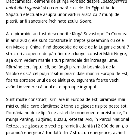
Deocamdată, oamenii de știință vorbesc despre „
descoperirea
unică din Lugansk”
și o compară cu cele din Egiptul Antic.
Săpături efectuate asupra unor vârfuri arată că 2 munți de
piatră, ar fi sanctuare închinate zeului Soare.
Alte piramide au fost descoperite lângă Sevastopol în Crimeea
în anul 2007, ele sunt construite în trepte și seamănă cu cele
din Mexic și China, fiind deosebite de cele de la Lugansk; sunt 7
structuri acoperite de pământ de-a lungul coastei Mării Negre,
așa cum vedem marile situri piramidale din întreaga lume.
Rămâne cert faptul că, pe lângă piramida bosniacă de la
Visoko există cel puțin 2 situri piramidale mari în Europa de Est,
foarte aproape unul de celălalt și cu siguranță foarte vechi,
având în vedere că unul este aproape îngropat.
Sunt multe construcții similare în Europa de Est; piramide mai
mici cu plăci care cântăresc 2 tone se găsesc risipite peste tot,
România nu duce lipsă de astfel de monumente preistorice, în
munții Parâng, Făgăraș, Buzău, Retezat. Aici, în Parcul Național
Retezat se găsește o veche piramidă atlantă (12 000 de ani), o
piramidă energetică fondată din 7 structuri energetice, având