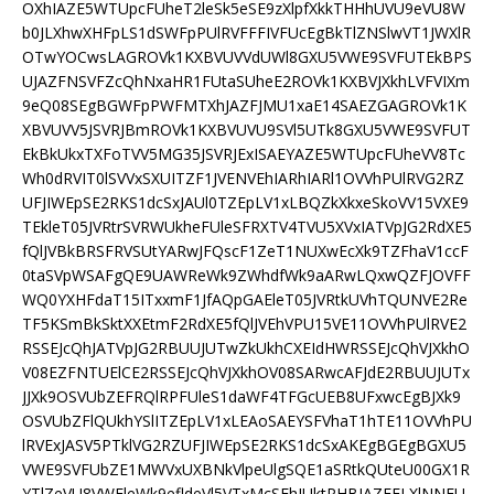
OXhIAZE5WTUpcFUheT2leSk5eSE9zXlpfXkkTHHhUVU9eVU8W
b0JLXhwXHFpLS1dSWFpPUlRVFFFIVFUcEgBkTlZNSlwVT1JWXlR
OTwYOCwsLAGROVk1KXBVUVVdUWl8GXU5VWE9SVFUTEkBPS
UJAZFNSVFZcQhNxaHR1FUtaSUheE2ROVk1KXBVJXkhLVFVIXm
9eQ08SEgBGWFpPWFMTXhJAZFJMU1xaE14SAEZGAGROVk1K
XBVUVV5JSVRJBmROVk1KXBVUVU9SVl5UTk8GXU5VWE9SVFUT
EkBkUkxTXFoTVV5MG35JSVRJExISAEYAZE5WTUpcFUheVV8Tc
Wh0dRVIT0lSVVxSXUITZF1JVENVEhIARhIARl1OVVhPUlRVG2RZ
UFJIWEpSE2RKS1dcSxJAUl0TZEpLV1xLBQZkXkxeSkoVV15VXE9
TEkleT05JVRtrSVRWUkheFUleSFRXTV4TVU5XVxIATVpJG2RdXE5
fQlJVBkBRSFRVSUtYARwJFQscF1ZeT1NUXwEcXk9TZFhaV1ccF
0taSVpWSAFgQE9UAWReWk9ZWhdfWk9aARwLQxwQZFJOVFF
WQ0YXHFdaT15ITxxmF1JfAQpGAEleT05JVRtkUVhTQUNVE2Re
TF5KSmBkSktXXEtmF2RdXE5fQlJVEhVPU15VE11OVVhPUlRVE2
RSSEJcQhJATVpJG2RBUUJUTwZkUkhCXEIdHWRSSEJcQhVJXkhO
V08EZFNTUElCE2RSSEJcQhVJXkhOV08SARwcAFJdE2RBUUJUTx
JJXk9OSVUbZEFRQlRPFUleS1daWF4TFGcUEB8UFxwcEgBJXk9
OSVUbZFlQUkhYSlITZEpLV1xLEAoSAEYSFVhaT1hTE11OVVhPU
lRVExJASV5PTklVG2RZUFJIWEpSE2RKS1dcSxAKEgBGEgBGXU5
VWE9SVFUbZE1MWVxUXBNkVlpeUlgSQE1aSRtkQUteU00GX1R
YTlZeVU8VWEleWk9efldeVl5VTxMcSFhJUktPHBIAZEFLXlNNFU