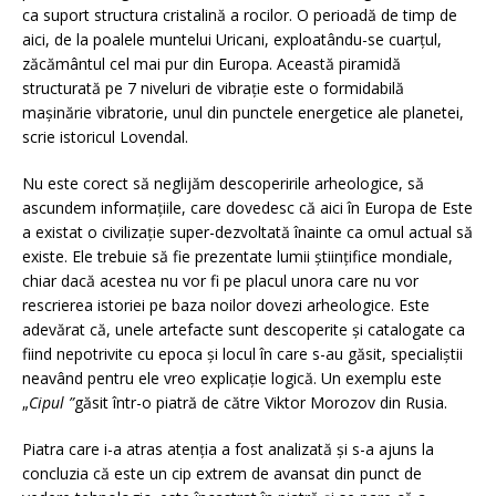
ca suport structura cristalină a rocilor. O perioadă de timp de
aici, de la poalele muntelui Uricani, exploatându-se cuarțul,
zăcământul cel mai pur din Europa. Această piramidă
structurată pe 7 niveluri de vibrație este o formidabilă
mașinărie vibratorie, unul din punctele energetice ale planetei,
scrie istoricul Lovendal.
Nu este corect să neglijăm descoperirile arheologice, să
ascundem informațiile, care dovedesc că aici în Europa de Este
a existat o civilizație super-dezvoltată înainte ca omul actual să
existe. Ele trebuie să fie prezentate lumii științifice mondiale,
chiar dacă acestea nu vor fi pe placul unora care nu vor
rescrierea istoriei pe baza noilor dovezi arheologice. Este
adevărat că, unele artefacte sunt descoperite și catalogate ca
fiind nepotrivite cu epoca și locul în care s-au găsit, specialiștii
neavând pentru ele vreo explicație logică. Un exemplu este
„
Cipul ”
găsit într-o piatră de către Viktor Morozov din Rusia.
Piatra care i-a atras atenția a fost analizată și s-a ajuns la
concluzia că este un cip extrem de avansat din punct de