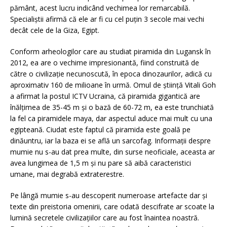
pământ, acest lucru indicând vechimea lor remarcabilă.
Specialiștii afirmă că ele ar fi cu cel puțin 3 secole mai vechi
decât cele de la Giza, Egipt.
Conform arheologilor care au studiat piramida din Lugansk în
2012, ea are o vechime impresionantă, fiind construită de
către o civilizație necunoscută, în epoca dinozaurilor, adică cu
aproximativ 160 de milioane în urmă. Omul de știință Vitali Goh
a afirmat la postul ICTV Ucraina, că piramida gigantică are
înălțimea de 35-45 m și o bază de 60-72 m, ea este trunchiată
la fel ca piramidele maya, dar aspectul aduce mai mult cu una
egipteană. Ciudat este faptul că piramida este goală pe
dinăuntru, iar la baza ei se află un sarcofag. Informații despre
mumie nu s-au dat prea multe, din surse neoficiale, aceasta ar
avea lungimea de 1,5 m și nu pare să aibă caracteristici
umane, mai degrabă extraterestre.
Pe lângă mumie s-au descoperit numeroase artefacte dar și
texte din preistoria omenirii, care odată descifrate ar scoate la
lumină secretele civilizațiilor care au fost înaintea noastră.