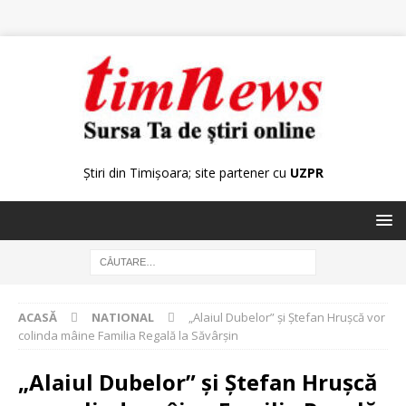
Știri din Timișoara; site partener cu
UZPR
ACASĂ
NATIONAL
„Alaiul Dubelor” și Ștefan Hrușcă vor
colinda mâine Familia Regală la Săvârșin
„Alaiul Dubelor” și Ștefan Hrușcă