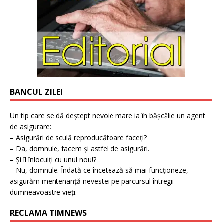
BANCUL ZILEI
Un tip care se dă deștept nevoie mare ia în bășcălie un agent
de asigurare:
– Asigurări de sculă reproducătoare faceți?
– Da, domnule, facem și astfel de asigurări.
– Și îl înlocuiți cu unul nou!?
– Nu, domnule. Îndată ce încetează să mai funcționeze,
asigurăm mentenanță nevestei pe parcursul întregii
dumneavoastre vieți.
RECLAMA TIMNEWS