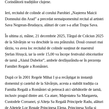
Corindătorii tradițiilor clujene.
Ieri, r
ecitalul de colinde al corului Parohiei „Nașterea Maicii
Domnului din Arad” a precedat nemaipomenitul recital al artistei
Sava Negrean-Brudașcu, alături de care s-a aflat Trupa Sava.
În ultima zi,
mâine
, 21 decembrie 2025, Târgul de Crăciun 2025
de la Săvârșin se va deschide la ora prânzului. Două ceasuri mai
târziu
, va
ave
a l
oc
recitalul de colinde susținut de maestrul
Ștefan Hrușcă,
iar l
a or
ele
15,00
va începe
festivalul obiceiurilor
de iarnă „Alaiul Dubelor”,
ambele desfășurându-se în prezența
Familiei Regale a României
.
După ce
în 2001
Regele Mihai I și-a recâștigat in instanță
domeniul și castel
ul de la Săvârșin
, acesta a stabilit tradiția ca
Familia Regală a României să petreacă aici sărbătorile de iarnă,
inclusiv
pragul dintre ani
.
Ca atare,
Majestatea Sa
Margareta,
Custodele Coroanei, și Alteța Sa Regală Principele Radu, alături
de Altețele Lor Regale Principesa Elena, Principesa Sofia și