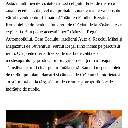
Astăzi mulțimea de vizitatori a fost cel puțin la fel de mare ca în
ziua precedentă, dar, cel mai probabil, ziua de mâine va constitui
vârful evenimentului. Poate că întânirea Familiei Regale a
României pe domeniul și în târgul de Crăciun de la Săvârșin este
explicația. Sau poate accesul liber în Muzeul Regal al
Automobilului, Casa Ceaiului, Atelierul Auto al Regelui Mihai și
Magazinul de Suveniruri, Parcul Regal fiind închis pe parcursul
iernii. Ori poate oferta diversă de marfă de calitate a
meșteșugarilor și producătorilor agricoli veniți din întreaga
Transilvanie, unii chiar pentru întâia oară.
Sau chiar spectacolele
de tradiții populare, dansuri și cântece de Crăciun și notorietatea
artiștilor invitați la târg, alături de corurile și grupurile locale
îndrăgite de public.