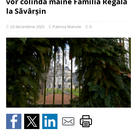
vor colinda mâine Familia Regală
la Săvârșin
20 decembrie 2025
Patricia Manole
0