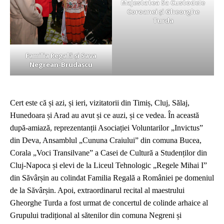
Majestatea Sa Custodele
Coroanei și Gheorghe
Turda
Familia Regală și Sava
Negrean-Brudașcu
Cert este că și azi, și ieri, vizitatorii din Timiș,
Cluj, Sălaj,
Hunedoara și Arad au avut și ce auzi, și ce vedea.
În această
după-amiază,
reprezentanții Asociației Voluntarilor
„
Invictus
”
din Deva, Ansamblul „Cununa Craiului” din comuna Bucea,
Corala
„
Voci Transilvane
”
a Casei de Cultură a Studenților din
Cluj-Napoca și elevi de la Liceul Tehnologic „Regele Mihai I”
din Săvârșin
au colindat Familia Regală a României pe domeniul
de la Săvârșin
.
Apoi, extraordinarul r
ecital al maestrul
ui
Gheorghe Turda
a fost
urmat de concert
ul
de colinde arhaice al
Grupului tradițional al sătenilor din comuna Negreni și