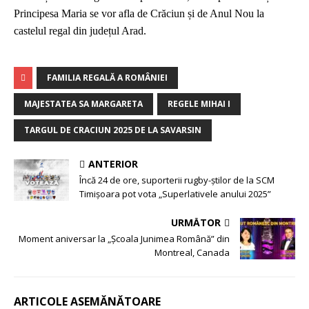
Principesa Maria
se vor afla de
Crăciun și de Anul Nou la
c
astelul
r
egal d
in județul Arad
.
FAMILIA REGALĂ A ROMÂNIEI
MAJESTATEA SA MARGARETA
REGELE MIHAI I
TARGUL DE CRACIUN 2025 DE LA SAVARSIN
ANTERIOR
Încă 24 de ore, suporterii rugby-știlor de la SCM
Timișoara pot vota „Superlativele anului 2025”
URMĂTOR
Moment aniversar la „Școala Junimea Română” din
Montreal, Canada
ARTICOLE ASEMĂNĂTOARE