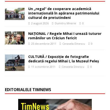
Un „regal” de cooperare academică
internațională în apărarea patrimoniului
cultural de pretutindeni
2 august 2026
Dumitru Mnerie
0
NAŢIONAL / Regele Mihai I urează tuturor
românilor un Crăciun fericit
25 decembrie 2011
Cerasela Dinescu
0
CULTURĂ / Expoziţie de fotografie
dedicată regelui Mihai I, la Muzeul Peleş
11 octombrie 2011
Cerasela Dinescu
0
EDITORIALELE TIMNEWS