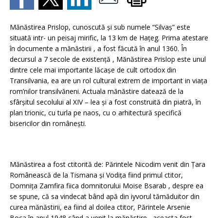
Mănăstirea Prislop, cunoscută şi sub numele “Silvaş” este
situată intr- un peisaj mirific, la 13 km de Haţeg. Prima atestare
în documente a mănăstirii , a fost făcută în anul 1360. În
decursul a 7 secole de existenţă , Mănăstirea Prislop este unul
dintre cele mai importante lăcaşe de cult ortodox din
Transilvania, ea are un rol cultural extrem de important in viaţa
rom’nilor transilvăneni. Actuala mănăstire datează de la
sfârşitul secolului al XIV – lea şi a fost construită din piatră, în
plan trionic, cu turla pe naos, cu o arhitectură specifică
bisericilor din româneşti.
Mănăstirea a fost ctitorită de: Părintele Nicodim venit din Ţara
Românească de la Tismana şi Vodiţa fiind primul ctitor,
Domniţa Zamfira fiica domnitorului Moise Bsarab , despre ea
se spune, că sa vindecat bând apă din iyvorul tămăduitor din
curea mănăstirii, ea fiind al doilea ctitor, Părintele Arsenie
Boca în anul 1948 când a venit la mănăstire , aceasta fost