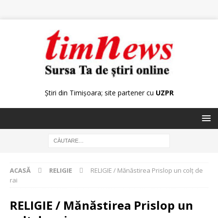
Știri din Timișoara; site partener cu
UZPR
ACASĂ
RELIGIE
RELIGIE / Mănăstirea Prislop un colţ de
rai
RELIGIE / Mănăstirea Prislop un