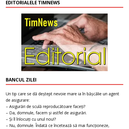
EDITORIALELE TIMNEWS
BANCUL ZILEI
Un tip care se dă deștept nevoie mare ia în bășcălie un agent
de asigurare:
– Asigurări de sculă reproducătoare faceți?
– Da, domnule, facem și astfel de asigurări.
– Și îl înlocuiți cu unul nou!?
– Nu, domnule. Îndată ce încetează să mai funcționeze,