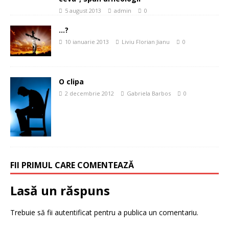
5 august 2013
admin
0
…?
10 ianuarie 2013
Liviu Florian Jianu
0
O clipa
2 decembrie 2012
Gabriela Barbos
0
FII PRIMUL CARE COMENTEAZĂ
Lasă un răspuns
Trebuie să fii
autentificat
pentru a publica un comentariu.