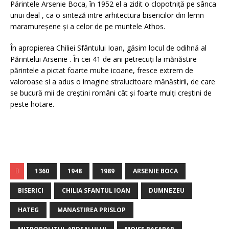
Părintele Arsenie Boca, în 1952 el a zidit o clopotniţă pe sânca
unui deal , ca o sinteză intre arhitectura bisericilor din lemn
maramureşene şi a celor de pe muntele Athos.
În apropierea Chiliei Sfântului Ioan, găsim locul de odihnă al
Părintelui Arsenie . În cei 41 de ani petrecuţi la mănăstire
părintele a pictat foarte multe icoane, fresce extrem de
valoroase si a adus o imagine stralucitoare mănăstirii, de care
se bucură mii de creştini români cât şi foarte mulţi creştini de
peste hotare.
1360
1948
1989
ARSENIE BOCA
BISERICI
CHILIA SFANTUL IOAN
DUMNEZEU
HATEG
MANASTIREA PRISLOP