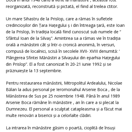
reorganizată, reconstruită şi pictată, el fiind al treilea ctitor.
Un mare Sihastru de la Prislop, care a rămas în sufletele
credincioşilor din Ţara Haţegului ş i din întreaga ţară, este Ioan
de la Prislop, în tradiţia locală fiind cunoscut sub numele de “
Sfântul Ioan de la Silvaş”. Amintirea sa a rămas vie în tradiţia
orală a mănăstirii cât şi într-o cronică anonimă, în versuri,
compusă de localnici, scisă în secolele XVII- XVIII denumită: ‘
Plângerea Sfintei Mănăstiri a Silvaşului din eparhia Haţegului
din Prislop”. El a fost canonizat în 20-21 iunie 1992 şi se
prăznuieşte la 13 septembrie.
Pentru restaurarea mănăstirii, Mitropolitul Ardealului, Nicolae
Bălan la adus personal pe Ieromonahul Arsenie Boca , de la
Mănăstirea de Sus pe 25 noiembrie 1948. Până în anul 1989
Arsenie Boca rămâne în mănăstire , an în care a si plecat la
Dumnezeu. El personal a sculptat catapleasma şi a făcut mai
multe renovări a bisericii şi a celorlalte clădiri.
La intrarea în mănăstire găsim o poartă, cioplită de însuşi