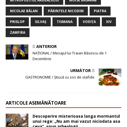
MITROPOLITUL ARDEALULUI
MOISE BASARAB
NICOLAE BĂLAN
PĂRINTELE NICODIM
PIATRA
PRISLOP
SILVAŞ
TISMANA
VODIŢA
XIV
ZAMFIRA
ANTERIOR
NAŢIONAL / Mesajul lui Traian Băsescu de 1
Decembrie
URMĂTOR
GASTRONOMIE / Ştiucă cu sos de stafide
ARTICOLE ASEMĂNĂTOARE
Descoperire misterioasa langa mormantul
unui rege: „Nu am mai vazut niciodata asa
ceva”, spun arheologii