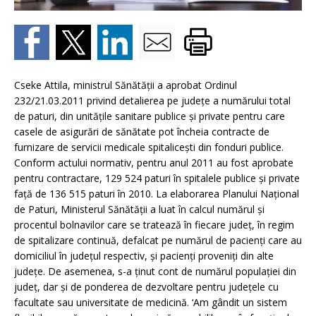
Cseke Attila, ministrul Sănătăţii a aprobat Ordinul
232/21.03.2011 privind detalierea pe judeţe a numărului total
de paturi, din unităţile sanitare publice şi private pentru care
casele de asigurări de sănătate pot încheia contracte de
furnizare de servicii medicale spitaliceşti din fonduri publice.
Conform actului normativ, pentru anul 2011 au fost aprobate
pentru contractare, 129 524 paturi în spitalele publice şi private
faţă de 136 515 paturi în 2010. La elaborarea Planului Naţional
de Paturi, Ministerul Sănătăţii a luat în calcul numărul şi
procentul bolnavilor care se tratează în fiecare judeţ, în regim
de spitalizare continuă, defalcat pe numărul de pacienţi care au
domiciliul în judeţul respectiv, şi pacienţi proveniţi din alte
judeţe. De asemenea, s-a ţinut cont de numărul populaţiei din
judeţ, dar şi de ponderea de dezvoltare pentru judeţele cu
facultate sau universitate de medicină. ‘Am gândit un sistem