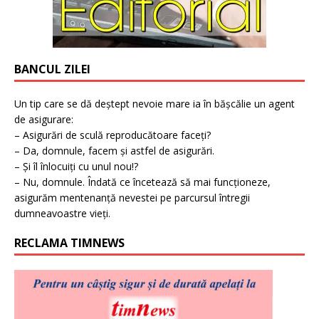
BANCUL ZILEI
Un tip care se dă deștept nevoie mare ia în bășcălie un agent
de asigurare:
– Asigurări de sculă reproducătoare faceți?
– Da, domnule, facem și astfel de asigurări.
– Și îl înlocuiți cu unul nou!?
– Nu, domnule. Îndată ce încetează să mai funcționeze,
asigurăm mentenanță nevestei pe parcursul întregii
dumneavoastre vieți.
RECLAMA TIMNEWS