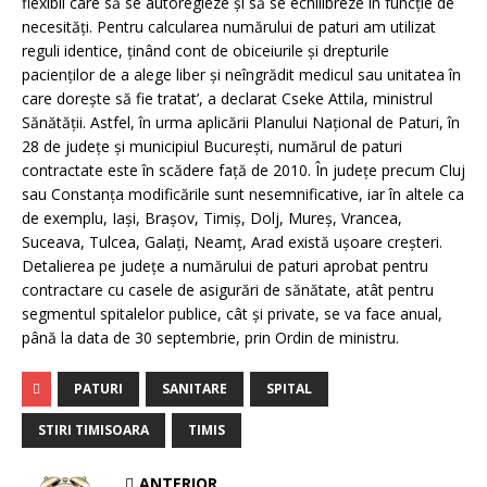
flexibil care să se autoregleze şi să se echilibreze în funcţie de
necesităţi. Pentru calcularea numărului de paturi am utilizat
reguli identice, ţinând cont de obiceiurile şi drepturile
pacienţilor de a alege liber şi neîngrădit medicul sau unitatea în
care doreşte să fie tratat’, a declarat Cseke Attila, ministrul
Sănătăţii. Astfel, în urma aplicării Planului Naţional de Paturi, în
28 de judeţe şi municipiul Bucureşti, numărul de paturi
contractate este în scădere faţă de 2010. În judeţe precum Cluj
sau Constanţa modificările sunt nesemnificative, iar în altele ca
de exemplu, Iaşi, Braşov, Timiş, Dolj, Mureş, Vrancea,
Suceava, Tulcea, Galaţi, Neamţ, Arad există uşoare creşteri.
Detalierea pe judeţe a numărului de paturi aprobat pentru
contractare cu casele de asigurări de sănătate, atât pentru
segmentul spitalelor publice, cât şi private, se va face anual,
până la data de 30 septembrie, prin Ordin de ministru.
PATURI
SANITARE
SPITAL
STIRI TIMISOARA
TIMIS
ANTERIOR