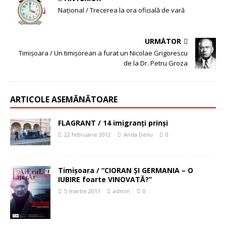
Naţional / Trecerea la ora oficială de vară
URMĂTOR
Timişoara / Un timişorean a furat un Nicolae Grigorescu
de la Dr. Petru Groza
ARTICOLE ASEMĂNĂTOARE
FLAGRANT / 14 imigranţi prinşi
22 februarie 2012
Anda Deliu
0
Timişoara / “CIORAN ŞI GERMANIA – O
IUBIRE foarte VINOVATĂ?”
5 martie 2011
admin
0