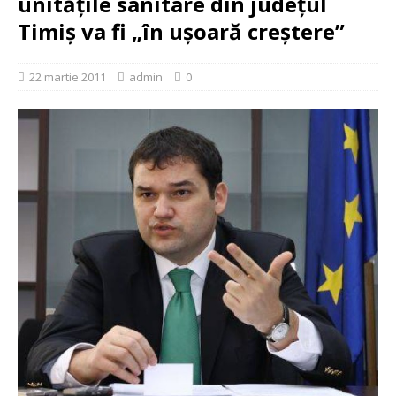
unităţile sanitare din judeţul
Timiş va fi „în uşoară creştere”
22 martie 2011
admin
0