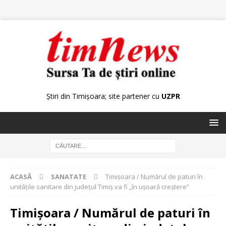
Știri din Timișoara; site partener cu
UZPR
ACASĂ
SANATATE
Timişoara / Numărul de paturi în
unităţile sanitare din judeţul Timiş va fi „în uşoară creştere”
Timişoara / Numărul de paturi în