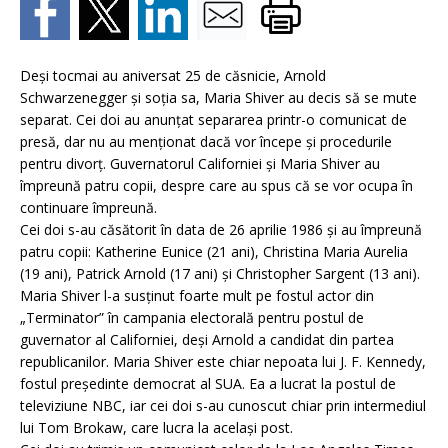
Deşi tocmai au aniversat 25 de căsnicie, Arnold
Schwarzenegger şi soţia sa, Maria Shiver au decis să se mute
separat. Cei doi au anunţat separarea printr-o comunicat de
presă, dar nu au menţionat dacă vor începe şi procedurile
pentru divorţ. Guvernatorul Californiei şi Maria Shiver au
împreună patru copii, despre care au spus că se vor ocupa în
continuare împreună.
Cei doi s-au căsătorit în data de 26 aprilie 1986 şi au împreună
patru copii: Katherine Eunice (21 ani), Christina Maria Aurelia
(19 ani), Patrick Arnold (17 ani) şi Christopher Sargent (13 ani).
Maria Shiver l-a susţinut foarte mult pe fostul actor din
„Terminator” în campania electorală pentru postul de
guvernator al Californiei, deşi Arnold a candidat din partea
republicanilor. Maria Shiver este chiar nepoata lui J. F. Kennedy,
fostul preşedinte democrat al SUA. Ea a lucrat la postul de
televiziune NBC, iar cei doi s-au cunoscut chiar prin intermediul
lui Tom Brokaw, care lucra la acelaşi post.