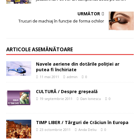
URMĂTOR
Trucuri de machiaj în funcţie de forma ochilor
ARTICOLE ASEMĂNĂTOARE
Navele aeriene din dotările poliţiei ar
putea fi închiriate
11 mai 2011
admin
0
CULTURĂ / Despre greşeală
19 septembrie 2011
Dan Ionescu
0
TIMP LIBER / Târguri de Crăciun în Europa
23 octombrie 2011
Anda Deliu
0