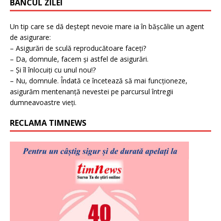
BANCUL ZILEI
Un tip care se dă deștept nevoie mare ia în bășcălie un agent
de asigurare:
– Asigurări de sculă reproducătoare faceți?
– Da, domnule, facem și astfel de asigurări.
– Și îl înlocuiți cu unul nou!?
– Nu, domnule. Îndată ce încetează să mai funcționeze,
asigurăm mentenanță nevestei pe parcursul întregii
dumneavoastre vieți.
RECLAMA TIMNEWS