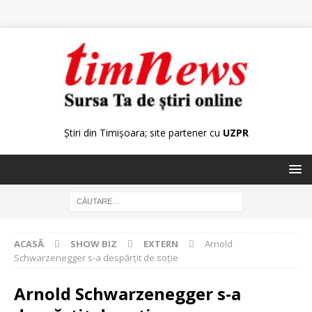
Știri din Timișoara; site partener cu
UZPR
ACASĂ
SHOW BIZ
EXTERN
Arnold
Schwarzenegger s-a despărţit de soţie
Arnold Schwarzenegger s-a