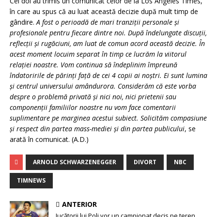
Cei doi au trimis un comunicat celor de la Los Angeles Times,
în care au spus că au luat această decizie după mult timp de
gândire.
A fost o perioadă de mari tranziţii personale şi
profesionale pentru fiecare dintre noi. După îndelungate discuţii,
reflecţii şi rugăciuni, am luat de comun acord această decizie. În
acest moment locuim separat în timp ce lucrăm la viitorul
relaţiei noastre. Vom continua să îndeplinim împreună
îndatoririle de părinţi faţă de cei 4 copii ai noştri. Ei sunt lumina
şi centrul universului amândurora. Considerăm că este vorba
despre o problemă privată şi nici noi, nici prietenii sau
componenţii familiilor noastre nu vom face comentarii
suplimentare pe marginea acestui subiect. Solicităm compasiune
şi respect din partea mass-mediei şi din partea publicului
, se
arată în comunicat. (A.D.)
ARNOLD SCHWARZENEGGER
DIVORT
NBC
TIMNEWS
ANTERIOR
Jucătorii lui Poli vor un campionat decis pe teren