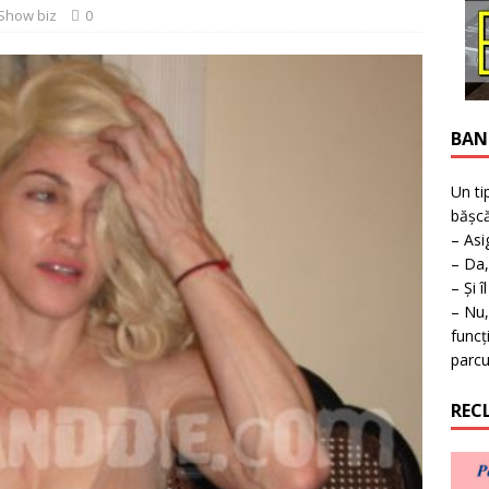
ţie la expoziţie în Reşiţa!
BANAT
Show biz
0
BAN
Un ti
bășcă
– Asi
– Da,
– Și î
– Nu,
funcț
parcu
REC