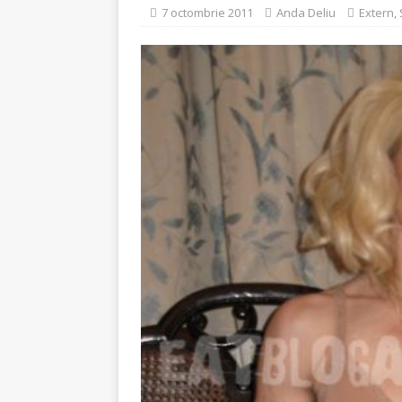
[ 5 august 2026 ]
Invita
7 octombrie 2011
Anda Deliu
Extern
,