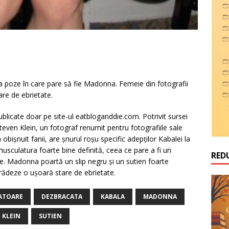
va poze în care pare să fie Madonna. Femeie din fotografii
are de ebrietate.
blicate doar pe site-ul eatbloganddie.com. Potrivit sursei
 Steven Klein, un fotograf renumit pentru fotografiile sale
bişnuit fanii, are şnurul roşu specific adepţilor Kabalei la
sculatura foarte bine definită, ceea ce pare a fi un
RED
ce. Madonna poartă un slip negru şi un sutien foarte
trădeze o uşoară stare de ebrietate.
ATOARE
DEZBRACATA
KABALA
MADONNA
 KLEIN
SUTIEN