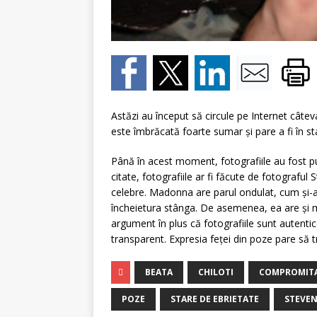
Astăzi au început să circule pe Internet câte
este îmbrăcată foarte sumar şi pare a fi în st
Până în acest moment, fotografiile au fost pu
citate, fotografiile ar fi făcute de fotograful
celebre. Madonna are parul ondulat, cum şi-a o
încheietura stânga. De asemenea, ea are şi mu
argument în plus că fotografiile sunt autenti
transparent. Expresia feţei din poze pare să 
BEATA
CHILOTI
COMPROMIT
POZE
STARE DE EBRIETATE
STEVEN