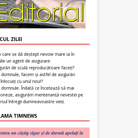
CUL ZILEI
p care se dă deștept nevoie mare ia în
lie un agent de asigurare:
gurări de sculă reproducătoare faceți?
 domnule, facem și astfel de asigurări.
l înlocuiți cu unul nou!?
 domnule. Îndată ce încetează să mai
ioneze, asigurăm mentenanță nevestei pe
rsul întregii dumneavoastre vieți.
LAMA TIMNEWS