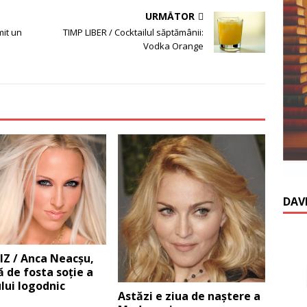
URMĂTOR
mit un
TIMP LIBER / Cocktailul săptămânii:
Vodka Orange
DAV
Z / Anca Neacşu,
 de fosta soţie a
lui logodnic
Astăzi e ziua de naştere a