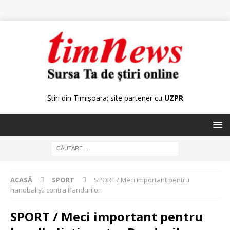
Știri din Timișoara; site partener cu
UZPR
ACASĂ
SPORT
SPORT / Meci important pentru
handbalişti contra Pandurilor
SPORT / Meci important pentru