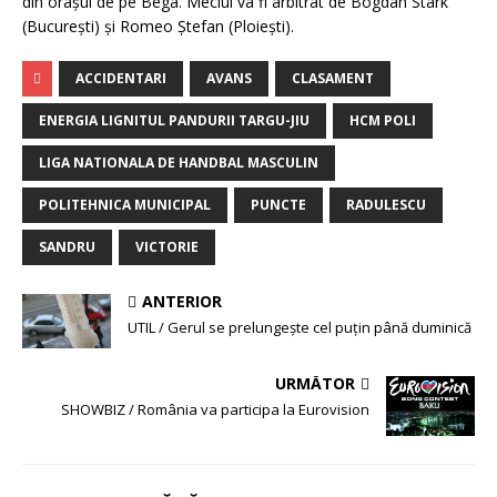
din oraşul de pe Bega. Meciul va fi arbitrat de Bogdan Stark
(Bucureşti) şi Romeo Ştefan (Ploieşti).
ACCIDENTARI
AVANS
CLASAMENT
ENERGIA LIGNITUL PANDURII TARGU-JIU
HCM POLI
LIGA NATIONALA DE HANDBAL MASCULIN
POLITEHNICA MUNICIPAL
PUNCTE
RADULESCU
SANDRU
VICTORIE
ANTERIOR
UTIL / Gerul se prelungeşte cel puţin până duminică
URMĂTOR
SHOWBIZ / România va participa la Eurovision