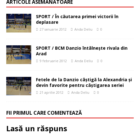
ARTICOLE ASEMĂNĂTOARE
SPORT / În căutarea primei victorii în
deplasare
27 ianuarie 2012
Anda Deliu
0
SPORT / BCM Danzio întâlneşte rivala din
Arad
9 februarie 2012
Anda Deliu
0
Fetele de la Danzio câştigă la Alexandria şi
devin favorite pentru câştigarea seriei
21 aprilie 2012
Anda Deliu
0
FII PRIMUL CARE COMENTEAZĂ
Lasă un răspuns