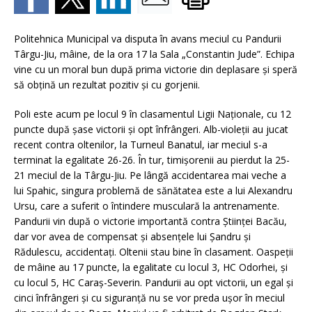
Politehnica Municipal va disputa în avans meciul cu Pandurii
Târgu-Jiu, mâine, de la ora 17 la Sala „Constantin Jude”. Echipa
vine cu un moral bun după prima victorie din deplasare şi speră
să obţină un rezultat pozitiv şi cu gorjenii.
Poli este acum pe locul 9 în clasamentul Ligii Naţionale, cu 12
puncte după şase victorii şi opt înfrângeri. Alb-violeţii au jucat
recent contra oltenilor, la Turneul Banatul, iar meciul s-a
terminat la egalitate 26-26. În tur, timişorenii au pierdut la 25-
21 meciul de la Târgu-Jiu. Pe lângă accidentarea mai veche a
lui Spahic, singura problemă de sănătatea este a lui Alexandru
Ursu, care a suferit o întindere musculară la antrenamente.
Pandurii vin după o victorie importantă contra Ştiinţei Bacău,
dar vor avea de compensat şi absenţele lui Şandru şi
Rădulescu, accidentaţi. Oltenii stau bine în clasament. Oaspeţii
de mâine au 17 puncte, la egalitate cu locul 3, HC Odorhei, şi
cu locul 5, HC Caraş-Severin. Pandurii au opt victorii, un egal şi
cinci înfrângeri şi cu siguranţă nu se vor preda uşor în meciul