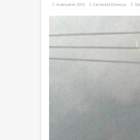
[ 5 august 2026 ]
Invita
4 ianuarie 2012
Cerasela Dinescu
St