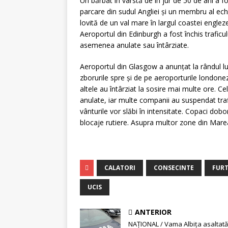
Un bărbat în vârstă de în jur de 50 de ani a f
parcare din sudul Angliei şi un membru al echi
lovită de un val mare în largul coastei engleze
Aeroportul din Edinburgh a fost închis traficul
asemenea anulate sau întârziate.
Aeroportul din Glasgow a anunţat la rândul lu
zborurile spre şi de pe aeroporturile london
altele au întârziat la sosire mai multe ore. Ce
anulate, iar multe companii au suspendat traf
vânturile vor slăbi în intensitate. Copaci dob
blocaje rutiere. Asupra multor zone din Mare
CALATORI
CONSECINTE
FUR
UCIS
ANTERIOR
NAŢIONAL / Vama Albiţa asaltat