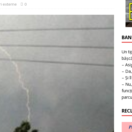
ţie la expoziţie în Reşiţa!
BANAT
iri externe
0
BAN
Un ti
bășcă
– Asi
– Da,
– Și î
– Nu,
funcț
parcu
REC