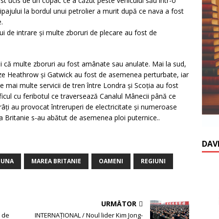
ost ucis de un copac ce a căzut peste vehiculul său într-o
pajului la bordul unui petrolier a murit după ce nava a fost
.
ui de intrare şi multe zboruri de plecare au fost de
i că multe zboruri au fost amânate sau anulate. Mai la sud,
eze Heathrow şi Gatwick au fost de asemenea perturbate, iar
le mai multe servicii de tren între Londra şi Scoţia au fost
icul cu feribotul ce traversează Canalul Mânecii până ce
orâţi au provocat întreruperi de electricitate şi numeroase
a Britanie s-au abătut de asemenea ploi puternice..
DAV
TUNA
MAREA BRITANIE
OAMENI
REGIUNI
URMĂTOR
ă de
INTERNAŢIONAL / Noul lider Kim Jong-