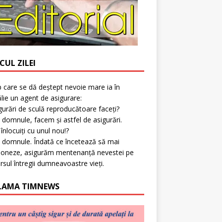
CUL ZILEI
p care se dă deștept nevoie mare ia în
lie un agent de asigurare:
gurări de sculă reproducătoare faceți?
 domnule, facem și astfel de asigurări.
l înlocuiți cu unul nou!?
 domnule. Îndată ce încetează să mai
ioneze, asigurăm mentenanță nevestei pe
rsul întregii dumneavoastre vieți.
LAMA TIMNEWS