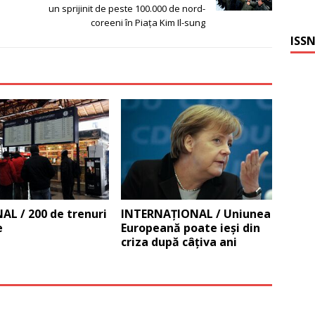
un sprijinit de peste 100.000 de nord-
coreeni în Piaţa Kim Il-sung
ISSN
L / 200 de trenuri
INTERNAŢIONAL / Uniunea
e
Europeană poate ieşi din
criza după câţiva ani