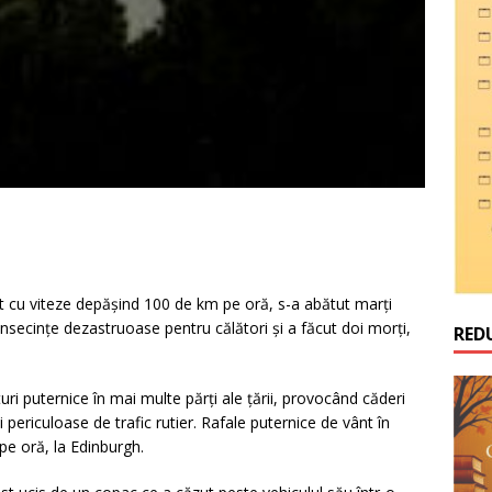
nt cu viteze depăşind 100 de km pe oră, s-a abătut marţi
nsecinţe dezastruoase pentru călători şi a făcut doi morţi,
RED
uri puternice în mai multe părţi ale ţării, provocând căderi
i periculoase de trafic rutier. Rafale puternice de vânt în
pe oră, la Edinburgh.