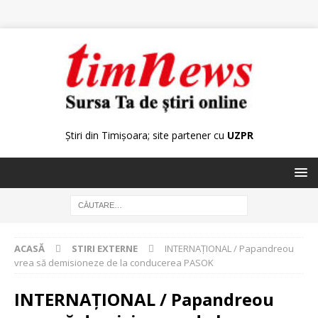
Știri din Timișoara; site partener cu
UZPR
ACASĂ
STIRI EXTERNE
INTERNAŢIONAL / Papandreou
vrea să demisioneze de la conducerea PASOK
INTERNAŢIONAL / Papandreou