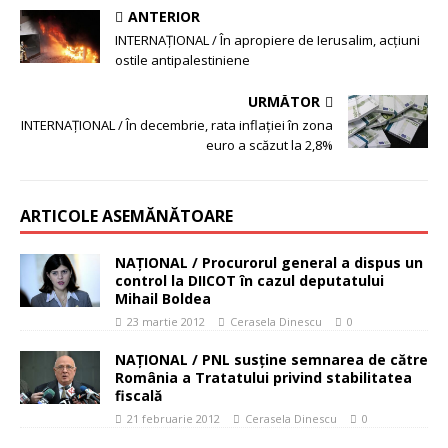
ANTERIOR
INTERNAŢIONAL / În apropiere de Ierusalim, acţiuni
ostile antipalestiniene
URMĂTOR
INTERNAŢIONAL / În decembrie, rata inflaţiei în zona
euro a scăzut la 2,8%
ARTICOLE ASEMĂNĂTOARE
NAŢIONAL / Procurorul general a dispus un
control la DIICOT în cazul deputatului
Mihail Boldea
23 martie 2012
Cerasela Dinescu
0
NAŢIONAL / PNL susţine semnarea de către
România a Tratatului privind stabilitatea
fiscală
21 februarie 2012
Cerasela Dinescu
0