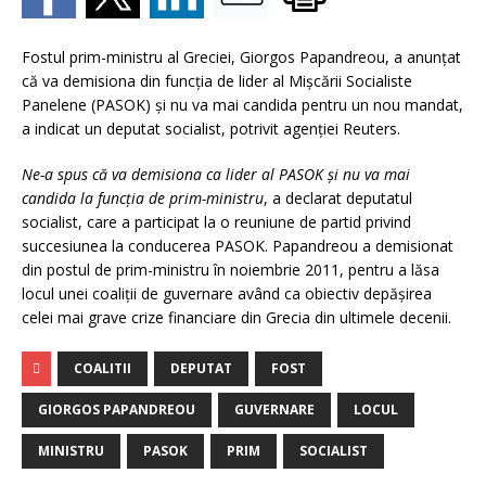
Fostul prim-ministru al Greciei, Giorgos Papandreou, a anunţat
că va demisiona din funcţia de lider al Mişcării Socialiste
Panelene (PASOK) şi nu va mai candida pentru un nou mandat,
a indicat un deputat socialist, potrivit agenţiei Reuters.
Ne-a spus că va demisiona ca lider al PASOK şi nu va mai
candida la funcţia de prim-ministru
, a declarat deputatul
socialist, care a participat la o reuniune de partid privind
succesiunea la conducerea PASOK. Papandreou a demisionat
din postul de prim-ministru în noiembrie 2011, pentru a lăsa
locul unei coaliţii de guvernare având ca obiectiv depăşirea
celei mai grave crize financiare din Grecia din ultimele decenii.
COALITII
DEPUTAT
FOST
GIORGOS PAPANDREOU
GUVERNARE
LOCUL
MINISTRU
PASOK
PRIM
SOCIALIST