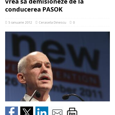
vrea să demisioneze de la
conducerea PASOK
5 ianuarie 2012
Cerasela Dinescu
0