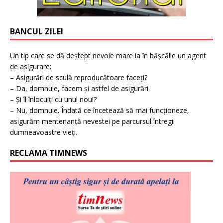
BANCUL ZILEI
Un tip care se dă deștept nevoie mare ia în bășcălie un agent
de asigurare:
– Asigurări de sculă reproducătoare faceți?
– Da, domnule, facem și astfel de asigurări.
– Și îl înlocuiți cu unul nou!?
– Nu, domnule. Îndată ce încetează să mai funcționeze,
asigurăm mentenanță nevestei pe parcursul întregii
dumneavoastre vieți.
RECLAMA TIMNEWS