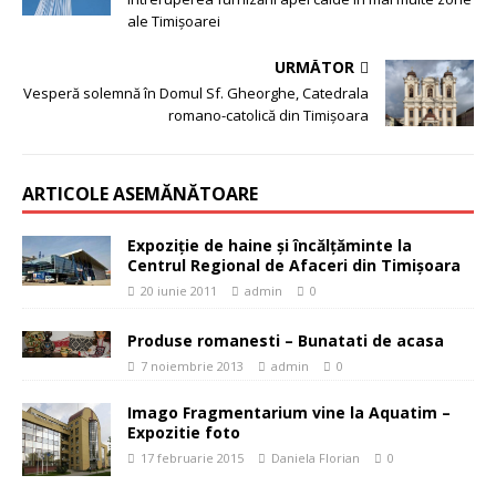
ale Timișoarei
URMĂTOR
Vesperă solemnă în Domul Sf. Gheorghe, Catedrala
romano-catolică din Timișoara
ARTICOLE ASEMĂNĂTOARE
Expoziţie de haine şi încălţăminte la
Centrul Regional de Afaceri din Timişoara
20 iunie 2011
admin
0
Produse romanesti – Bunatati de acasa
7 noiembrie 2013
admin
0
Imago Fragmentarium vine la Aquatim –
Expozitie foto
17 februarie 2015
Daniela Florian
0