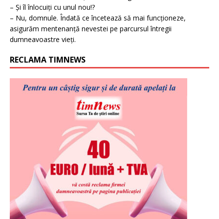
– Și îl înlocuiți cu unul nou!?
– Nu, domnule. Îndată ce încetează să mai funcționeze,
asigurăm mentenanță nevestei pe parcursul întregii
dumneavoastre vieți.
RECLAMA TIMNEWS