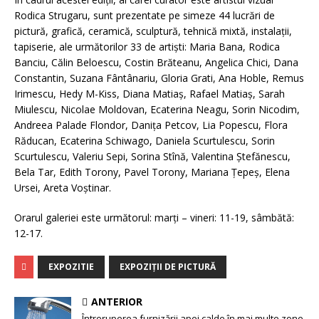
Rodica Strugaru, sunt prezentate pe simeze 44 lucrări de
pictură, grafică, ceramică, sculptură, tehnică mixtă, instalații,
tapiserie, ale următorilor 33 de artiști: Maria Bana, Rodica
Banciu, Călin Beloescu, Costin Brăteanu, Angelica Chici, Dana
Constantin, Suzana Fântânariu, Gloria Grati, Ana Hoble, Remus
Irimescu, Hedy M-Kiss, Diana Matiaș, Rafael Matiaș, Sarah
Miulescu, Nicolae Moldovan, Ecaterina Neagu, Sorin Nicodim,
Andreea Palade Flondor, Danița Petcov, Lia Popescu, Flora
Răducan, Ecaterina Schiwago, Daniela Scurtulescu, Sorin
Scurtulescu, Valeriu Sepi, Sorina Stînă, Valentina Ștefănescu,
Bela Tar, Edith Torony, Pavel Torony, Mariana Țepeș, Elena
Ursei, Areta Voștinar.
Orarul galeriei este următorul: marți – vineri: 11-19, sâmbătă:
12-17.
EXPOZITIE
EXPOZIŢII DE PICTURĂ
ANTERIOR
Întreruperea furnizării apei calde în mai multe zone