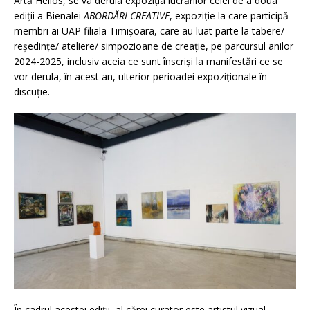
Artă Helios, se va derula expoziția lucrărilor celei de a doua
ediții a Bienalei
ABORDĂRI CREATIVE
, expoziție la care participă
membri ai UAP filiala Timișoara, care au luat parte la tabere/
reședințe/ ateliere/ simpozioane de creație, pe parcursul anilor
2024-2025, inclusiv aceia ce sunt înscriși la manifestări ce se
vor derula, în acest an, ulterior perioadei expoziționale în
discuție.
În cadrul acestei ediții, al cărei curator este artistul vizual