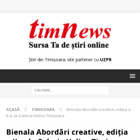
Știri din Timișoara; site partener cu
UZPR
ACASĂ
TIMISOARA
Bienala Abordări creative, ediția a
II-a, la Galeria Helios Timișoara
Bienala Abordări creative, ediția