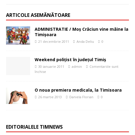
ARTICOLE ASEMĂNĂTOARE
ADMINISTRATIE / Moş Crăciun vine mâine la
Timişoara
21 decembrie 2011
Anda Deliu
0
Weekend poliţist în judeţul Timiş
30 ianuarie 2011
admin
Comentariile sunt
închise
O noua premiera medicala, la Timisoara
26 martie 2013
Daniela Florian
0
EDITORIALELE TIMNEWS