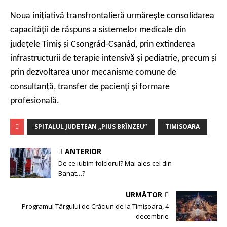
Noua inițiativă transfrontalieră urmărește consolidarea
capacității de răspuns a sistemelor medicale din
județele Timiș și Csongrád-Csanád, prin extinderea
infrastructurii de terapie intensivă și pediatrie, precum și
prin dezvoltarea unor mecanisme comune de
consultanță, transfer de pacienți și formare
profesională.
SPITALUL JUDETEAN „PIUS BRÎNZEU”
TIMISOARA
ANTERIOR
De ce iubim folclorul? Mai ales cel din
Banat…?
URMĂTOR
Programul Târgului de Crăciun de la Timișoara, 4
decembrie