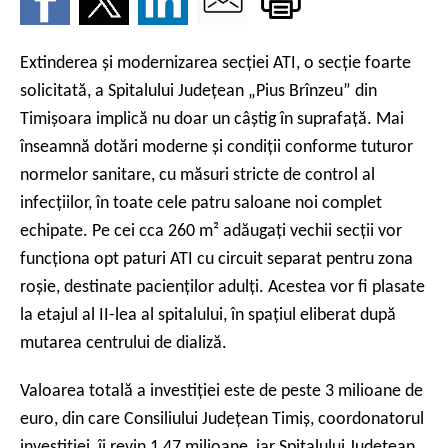
Extinderea și modernizarea secției ATI, o secţie foarte
solicitată, a Spitalului Județean „Pius Brînzeu” din
Timișoara implică nu doar un câștig în suprafață. Mai
înseamnă dotări moderne și condiții conforme tuturor
normelor sanitare, cu măsuri stricte de control al
infecțiilor, în toate cele patru saloane noi complet
echipate. Pe cei cca 260 m² adăugați vechii secții vor
funcționa opt paturi ATI cu circuit separat pentru zona
roșie, destinate pacienților adulți. Acestea vor fi plasate
la etajul al II-lea al spitalului, în spațiul eliberat după
mutarea centrului de dializă.
Valoarea totală a investiţiei este de peste 3 milioane de
euro, din care Consiliului Judeţean Timiş, coordonatorul
investiţiei, îi revin 1,47 milioane, iar Spitalului Judeţean