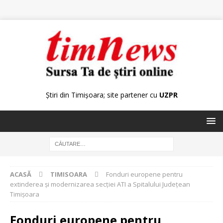
Știri din Timișoara; site partener cu
UZPR
ACASĂ
TIMISOARA
Fonduri europene pentru
extinderea şi modernizarea secţiei ATI a Spitalului Judeţean
Timişoara
Fonduri europene pentru