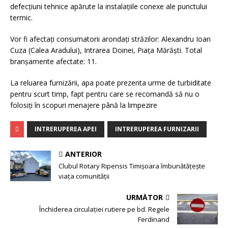
defecțiuni tehnice apărute la instalațiile conexe ale punctului
termic.
Vor fi afectați consumatorii arondați străzilor: Alexandru Ioan
Cuza (Calea Aradului), Intrarea Doinei, Piața Mărăști. Total
branșamente afectate: 11.
La reluarea furnizării, apa poate prezenta urme de turbiditate
pentru scurt timp, fapt pentru care se recomandă să nu o
folosiți în scopuri menajere până la limpezire
INTRERUPEREA APEI
INTRERUPEREA FURNIZARII
ANTERIOR
Clubul Rotary Ripensis Timișoara îmbunătățește
viața comunității
URMĂTOR
Închiderea circulației rutiere pe bd. Regele
Ferdinand