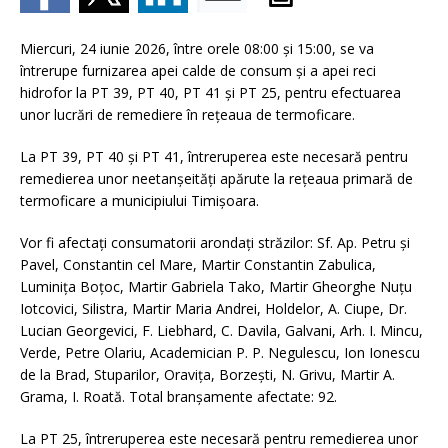
Miercuri, 24 iunie 2026, între orele 08:00 și 15:00, se va
întrerupe furnizarea apei calde de consum și a apei reci
hidrofor la PT 39, PT 40, PT 41 și PT 25, pentru efectuarea
unor lucrări de remediere în rețeaua de termoficare.
La PT 39, PT 40 și PT 41, întreruperea este necesară pentru
remedierea unor neetanșeități apărute la rețeaua primară de
termoficare a municipiului Timișoara.
Vor fi afectați consumatorii arondați străzilor: Sf. Ap. Petru și
Pavel, Constantin cel Mare, Martir Constantin Zabulica,
Luminița Boțoc, Martir Gabriela Tako, Martir Gheorghe Nuțu
Iotcovici, Silistra, Martir Maria Andrei, Holdelor, A. Ciupe, Dr.
Lucian Georgevici, F. Liebhard, C. Davila, Galvani, Arh. I. Mincu,
Verde, Petre Olariu, Academician P. P. Negulescu, Ion Ionescu
de la Brad, Stuparilor, Oravița, Borzești, N. Grivu, Martir A.
Grama, I. Roată. Total branșamente afectate: 92.
La PT 25, întreruperea este necesară pentru remedierea unor