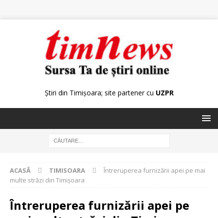
Știri din Timișoara; site partener cu
UZPR
ACASĂ
TIMISOARA
Întreruperea furnizării apei pe mai
multe străzi din Timișoara
Întreruperea furnizării apei pe