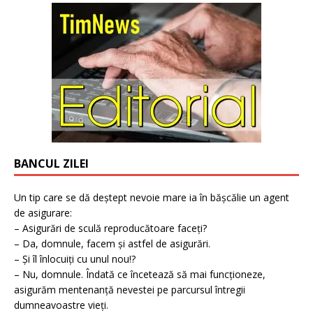
BANCUL ZILEI
Un tip care se dă deștept nevoie mare ia în bășcălie un agent
de asigurare:
– Asigurări de sculă reproducătoare faceți?
– Da, domnule, facem și astfel de asigurări.
– Și îl înlocuiți cu unul nou!?
– Nu, domnule. Îndată ce încetează să mai funcționeze,
asigurăm mentenanță nevestei pe parcursul întregii
dumneavoastre vieți.