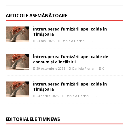
ARTICOLE ASEMĂNĂTOARE
Întreruperea furnizării apei calde în
Timișoara
23 mai 2025
Daniela Florian
0
Întreruperea furnizării apei calde de
consum și a încălzirii
29 octombrie 2025
Daniela Florian
0
Întreruperea furnizării apei calde în
Timișoara
24 aprilie 2025
Daniela Florian
0
EDITORIALELE TIMNEWS