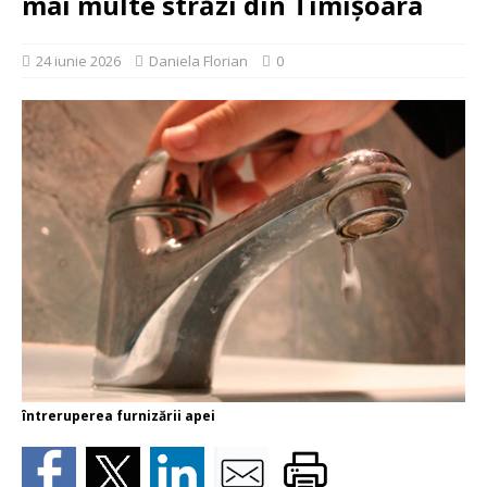
mai multe străzi din Timișoara
24 iunie 2026
Daniela Florian
0
întreruperea furnizării apei