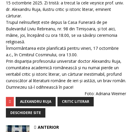
15 octombrie 2025. Zi tristă: a trecut la cele veșnice prof. univ.
dr. Alexandru Ruja, ilustru critic și istoric literar, eminent
cărturar.
Trupul neînsuflețit este depus la Casa Funerară de pe
Bulevardul Liviu Rebreanu, nr. 98 din Timișoara, și tot aici,
mâine, joi, începând cu ora 18.00, se va săvârși ceremonia
religioasă.
Înmormântarea este planificată pentru vineri, 17 octombrie
a.c., în Cimitirul Cosminului, ora 13.00.
Prin dispariția profesorului universitar doctor Alexandru Ruja,
comunitatea academică românească și nu numai pierde un
veritabil critic și istoric literar, un cărturar inestimabil, profund
cunoscător al literaturii române de ieri și astăzi, un brav român.
Dumnezeu să-l odihnească în pace!
Foto: Adriana Weimer
ALEXANDRU RUJA
CRITIC LITERAR
DESCHIDERE SITE
ANTERIOR