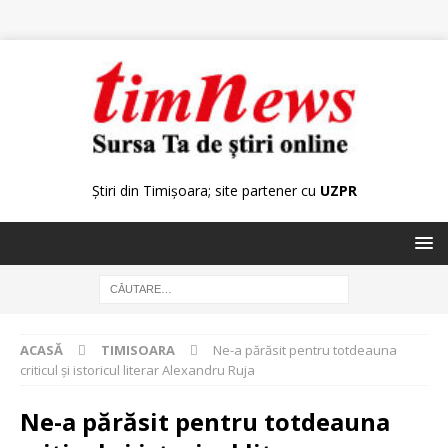
Știri din Timișoara; site partener cu
UZPR
ACASĂ
TIMISOARA
Ne-a părăsit pentru totdeauna
criticul și istoricul literar Alexandru Ruja
Ne-a părăsit pentru totdeauna