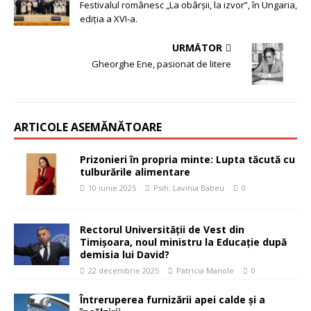
Festivalul românesc „La obârșii, la izvor”, în Ungaria,
ediția a XVI-a.
URMĂTOR
Gheorghe Ene, pasionat de litere
ARTICOLE ASEMĂNĂTOARE
Prizonieri în propria minte: Lupta tăcută cu
tulburările alimentare
10 iunie 2025
Psih. Lavinia Babeu
0
Rectorul Universității de Vest din
Timișoara, noul ministru la Educație după
demisia lui David?
22 decembrie 2025
Patricia Manole
0
Întreruperea furnizării apei calde și a