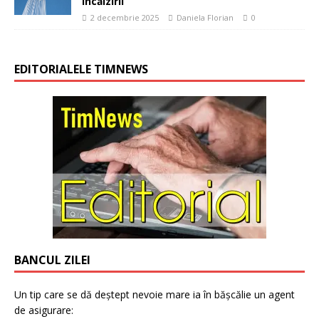
încălzirii
2 decembrie 2025
Daniela Florian
0
EDITORIALELE TIMNEWS
BANCUL ZILEI
Un tip care se dă deștept nevoie mare ia în bășcălie un agent
de asigurare: