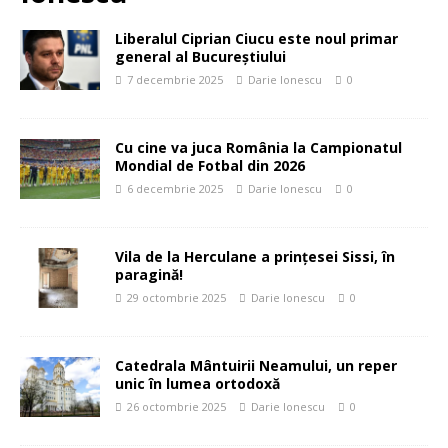
Liberalul Ciprian Ciucu este noul primar
general al Bucureștiului
7 decembrie 2025
Darie Ionescu
0
Cu cine va juca România la Campionatul
Mondial de Fotbal din 2026
6 decembrie 2025
Darie Ionescu
0
Vila de la Herculane a prințesei Sissi, în
paragină!
29 octombrie 2025
Darie Ionescu
0
Catedrala Mântuirii Neamului, un reper
unic în lumea ortodoxă
26 octombrie 2025
Darie Ionescu
0