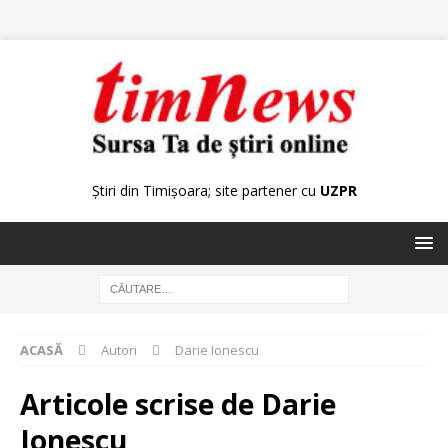
Știri din Timișoara; site partener cu
UZPR
ACASĂ
Autori
Darie Ionescu
Articole scrise de
Darie
Ionescu