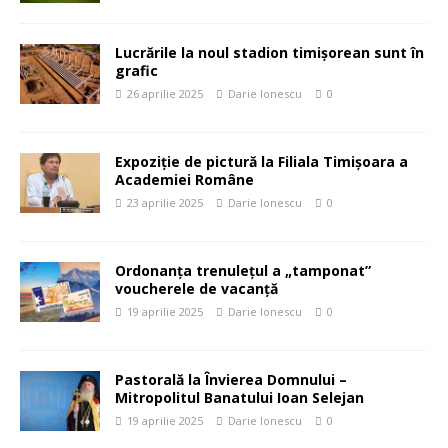
Lucrările la noul stadion timișorean sunt în
grafic
26 aprilie 2025
Darie Ionescu
0
Expoziție de pictură la Filiala Timișoara a
Academiei Române
23 aprilie 2025
Darie Ionescu
0
Ordonanța trenulețul a „tamponat”
voucherele de vacanță
19 aprilie 2025
Darie Ionescu
0
Pastorală la Învierea Domnului –
Mitropolitul Banatului Ioan Selejan
19 aprilie 2025
Darie Ionescu
0