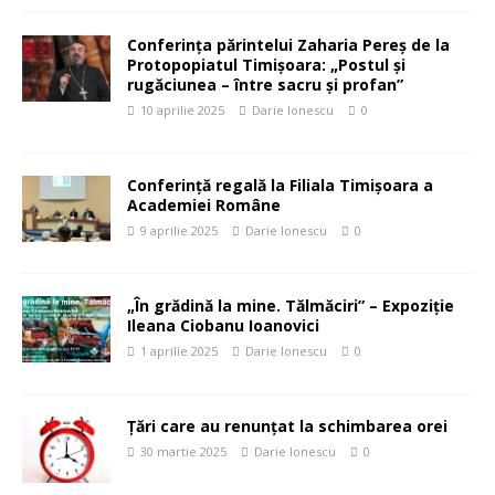
Conferința părintelui Zaharia Pereș de la
Protopopiatul Timișoara: „Postul și
rugăciunea – între sacru și profan”
10 aprilie 2025
Darie Ionescu
0
Conferință regală la Filiala Timișoara a
Academiei Române
9 aprilie 2025
Darie Ionescu
0
„În grădină la mine. Tălmăciri” – Expoziție
Ileana Ciobanu Ioanovici
1 aprilie 2025
Darie Ionescu
0
Țări care au renunțat la schimbarea orei
30 martie 2025
Darie Ionescu
0