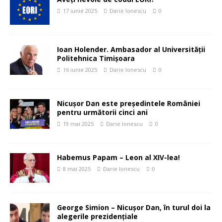
17 iunie 2025
Darie Ionescu
0
Ioan Holender. Ambasador al Universității
Politehnica Timișoara
16 iunie 2025
Darie Ionescu
0
Nicușor Dan este președintele României
pentru următorii cinci ani
19 mai 2025
Darie Ionescu
0
Habemus Papam – Leon al XIV-lea!
8 mai 2025
Darie Ionescu
0
George Simion – Nicușor Dan, în turul doi la
alegerile prezidențiale