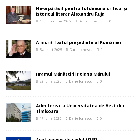
Ne-a părăsit pentru totdeauna criticul și
istoricul literar Alexandru Ruja
16 octombrie 2025
Darie Ionescu
0
A murit fostul președinte al României
5 august 2025
Darie Ionescu
0
Hramul Mănăstirii Poiana Mărului
22 iunie 2025
Darie Ionescu
0
Admiterea la Universitatea de Vest din
Timișoara
17 iunie 2025
Darie Ionescu
0
Aveți nevoie de codul EORI?