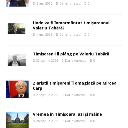
5 mai 2025
Darie Ionescu
0
Unde va fi înmormântat timișoreanul
Valeriu Tabără?
1 mai 2025
Darie Ionescu
0
Timișorenii îl plâng pe Valeriu Tabără
30 aprilie 2025
Darie Ionescu
0
Ziariștii timișoreni îl omagiază pe Mircea
Carp
27 aprilie 2025
Darie Ionescu
0
Vremea în Timișoara, azi și mâine
26 aprilie 2025
Darie Ionescu
0