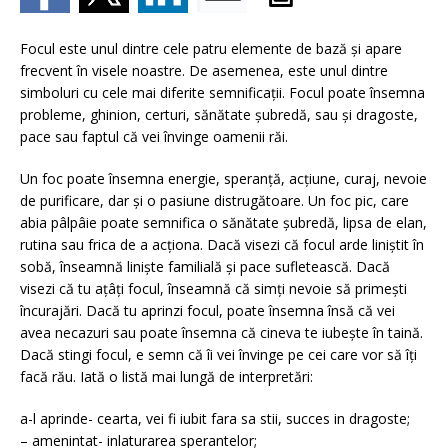
Focul este unul dintre cele patru elemente de bază şi apare
frecvent în visele noastre. De asemenea, este unul dintre
simboluri cu cele mai diferite semnificaţii. Focul poate însemna
probleme, ghinion, certuri, sănătate şubredă, sau şi dragoste,
pace sau faptul că vei învinge oamenii răi.
Un foc poate însemna energie, speranţă, acţiune, curaj, nevoie
de purificare, dar şi o pasiune distrugătoare. Un foc pic, care
abia pâlpâie poate semnifica o sănătate şubredă, lipsa de elan,
rutina sau frica de a acţiona. Dacă visezi că focul arde liniştit în
sobă, înseamnă linişte familială şi pace sufletească. Dacă
visezi că tu aţâţi focul, înseamnă că simţi nevoie să primeşti
încurajări. Dacă tu aprinzi focul, poate însemna însă că vei
avea necazuri sau poate însemna că cineva te iubeşte în taină.
Dacă stingi focul, e semn că îi vei învinge pe cei care vor să îţi
facă rău. Iată o listă mai lungă de interpretări:
a-l aprinde- cearta, vei fi iubit fara sa stii, succes in dragoste;
– amenintat- inlaturarea sperantelor;