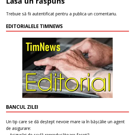
Lasă un răspuns
Trebuie să fii
autentificat
pentru a publica un comentariu.
EDITORIALELE TIMNEWS
BANCUL ZILEI
Un tip care se dă deștept nevoie mare ia în bășcălie un agent
de asigurare:
– Asigurări de sculă reproducătoare faceți?