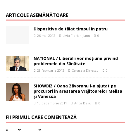
ARTICOLE ASEMĂNĂTOARE
Dispozitive de tăiat timpul în patru
26 mai 2012
Liviu Florian Jianu
0
NAŢIONAL / Liberalii vor moţiune privind
problemele din Sănătate
28 februarie 2012
Cerasela Dinescu
0
SHOWBIZ / Oana Zăvoranu i-a ajutat pe
procurori în arestarea vrăjitoarelor Melisa
şi Vanessa
13 decembrie 2011
Anda Deliu
0
FII PRIMUL CARE COMENTEAZĂ