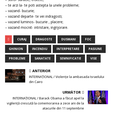
– te arzi la- te poti astepta la unele probleme;
– vazand- bucurie;
– vazand departe- te vei indragosti;
– vazand luminos- bucurie , placere;
– vazand mocnit- intristare, ingrijorare.
CURAJ
DRAGOSTE
DUSMANI
FOC
GHINION
INCENDIU
INTERPRETARE
PASIUNE
PROBLEME
SANATATE
SEMNIFICATIE
VISE
ANTERIOR
INTERNAȚIONAL / Violenţe la ambasada Israelului
din Cairo
URMĂTOR
INTERNAȚIONAL / Barack Obama a făcut apel la
vigilență crescută la comemorarea a zece ani de la
atacurile din 11 septembrie