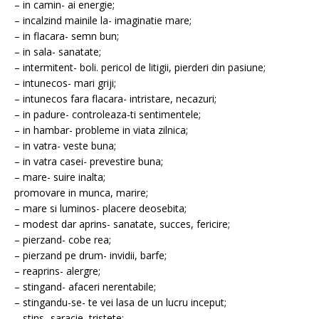
– in camin- ai energie;
– incalzind mainile la- imaginatie mare;
– in flacara- semn bun;
– in sala- sanatate;
– intermitent- boli. pericol de litigii, pierderi din pasiune;
– intunecos- mari griji;
– intunecos fara flacara- intristare, necazuri;
– in padure- controleaza-ti sentimentele;
– in hambar- probleme in viata zilnica;
– in vatra- veste buna;
– in vatra casei- prevestire buna;
– mare- suire inalta;
promovare in munca, marire;
– mare si luminos- placere deosebita;
– modest dar aprins- sanatate, succes, fericire;
– pierzand- cobe rea;
– pierzand pe drum- invidii, barfe;
– reaprins- alergre;
– stingand- afaceri nerentabile;
– stingandu-se- te vei lasa de un lucru inceput;
– stins- saracie, tristete;