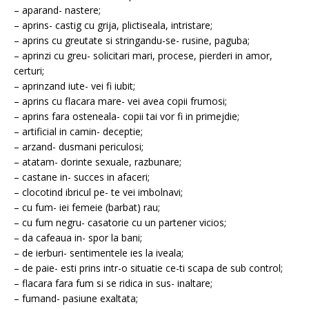
– aparand- nastere;
– aprins- castig cu grija, plictiseala, intristare;
– aprins cu greutate si stringandu-se- rusine, paguba;
– aprinzi cu greu- solicitari mari, procese, pierderi in amor,
certuri;
– aprinzand iute- vei fi iubit;
– aprins cu flacara mare- vei avea copii frumosi;
– aprins fara osteneala- copii tai vor fi in primejdie;
– artificial in camin- deceptie;
– arzand- dusmani periculosi;
– atatam- dorinte sexuale, razbunare;
– castane in- succes in afaceri;
– clocotind ibricul pe- te vei imbolnavi;
– cu fum- iei femeie (barbat) rau;
– cu fum negru- casatorie cu un partener vicios;
– da cafeaua in- spor la bani;
– de ierburi- sentimentele ies la iveala;
– de paie- esti prins intr-o situatie ce-ti scapa de sub control;
– flacara fara fum si se ridica in sus- inaltare;
– fumand- pasiune exaltata;