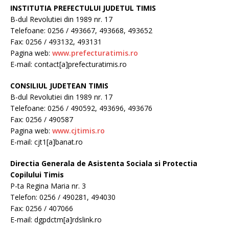
INSTITUTIA PREFECTULUI JUDETUL TIMIS
B-dul Revolutiei din 1989 nr. 17
Telefoane: 0256 / 493667, 493668, 493652
Fax: 0256 / 493132, 493131
Pagina web:
www.prefecturatimis.ro
E-mail: contact[a]prefecturatimis.ro
CONSILIUL JUDETEAN TIMIS
B-dul Revolutiei din 1989 nr. 17
Telefoane: 0256 / 490592, 493696, 493676
Fax: 0256 / 490587
Pagina web:
www.cjtimis.ro
E-mail: cjt1[a]banat.ro
Directia Generala de Asistenta Sociala si Protectia
Copilului Timis
P-ta Regina Maria nr. 3
Telefon: 0256 / 490281, 494030
Fax: 0256 / 407066
E-mail: dgpdctm[a]rdslink.ro