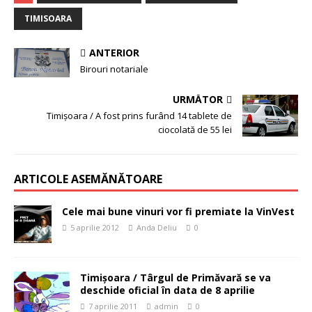
TIMISOARA
ANTERIOR
Birouri notariale
URMĂTOR
Timişoara / A fost prins furând 14 tablete de
ciocolată de 55 lei
ARTICOLE ASEMĂNĂTOARE
Cele mai bune vinuri vor fi premiate la VinVest
5 aprilie 2012
Anda Deliu
0
Timişoara / Târgul de Primăvară se va
deschide oficial în data de 8 aprilie
7 aprilie 2011
admin
0