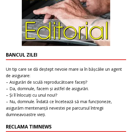
BANCUL ZILEI
Un tip care se dă deștept nevoie mare ia în bășcălie un agent
de asigurare:
– Asigurări de sculă reproducătoare faceți?
– Da, domnule, facem și astfel de asigurări.
– Și îl înlocuiți cu unul nou!?
– Nu, domnule. Îndată ce încetează să mai funcționeze,
asigurăm mentenanță nevestei pe parcursul întregii
dumneavoastre vieți.
RECLAMA TIMNEWS