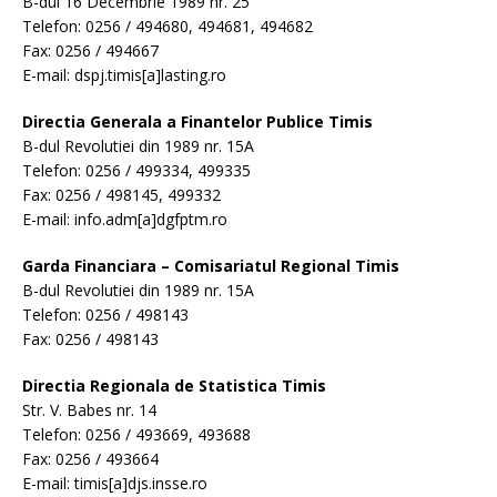
B-dul 16 Decembrie 1989 nr. 25
Telefon: 0256 / 494680, 494681, 494682
Fax: 0256 / 494667
E-mail: dspj.timis[a]lasting.ro
Directia Generala a Finantelor Publice Timis
B-dul Revolutiei din 1989 nr. 15A
Telefon: 0256 / 499334, 499335
Fax: 0256 / 498145, 499332
E-mail: info.adm[a]dgfptm.ro
Garda Financiara – Comisariatul Regional Timis
B-dul Revolutiei din 1989 nr. 15A
Telefon: 0256 / 498143
Fax: 0256 / 498143
Directia Regionala de Statistica Timis
Str. V. Babes nr. 14
Telefon: 0256 / 493669, 493688
Fax: 0256 / 493664
E-mail: timis[a]djs.insse.ro