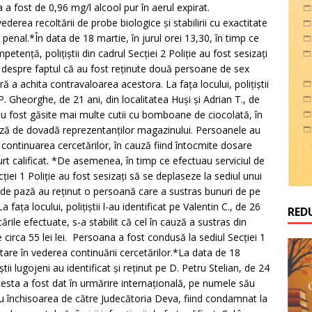
 a fost de 0,96 mg/l alcool pur în aerul expirat.
derea recoltării de probe biologice şi stabilirii cu exactitate
 penal.*În data de 18 martie, în jurul orei 13,30, în timp ce
etenţă, poliţiştii din cadrul Secţiei 2 Poliţie au fost sesizaţi
l despre faptul că au fost reţinute două persoane de sex
ă a achita contravaloarea acestora. La faţa locului, poliţiştii
P. Gheorghe, de 21 ani, din localitatea Huşi şi Adrian T., de
u fost găsite mai multe cutii cu bomboane de ciocolată, în
bază de dovadă reprezentanţilor magazinului. Persoanele au
u continuarea cercetărilor, în cauză fiind întocmite dosare
furt calificat. *De asemenea, în timp ce efectuau serviciul de
ţiei 1 Poliţie au fost sesizaţi să se deplaseze la sediul unui
 de pază au reţinut o persoană care a sustras bunuri de pe
faţa locului, poliţiştii l-au identificat pe Valentin C., de 26
RED
cările efectuate, s-a stabilit că cel în cauză a sustras din
circa 55 lei lei. Persoana a fost condusă la sediul Secţiei 1
tare în vederea continuării cercetărilor.*La data de 18
ştii lugojeni au identificat şi reţinut pe D. Petru Stelian, de 24
cesta a fost dat în urmărire internaţională, pe numele său
u închisoarea de către Judecătoria Deva, fiind condamnat la