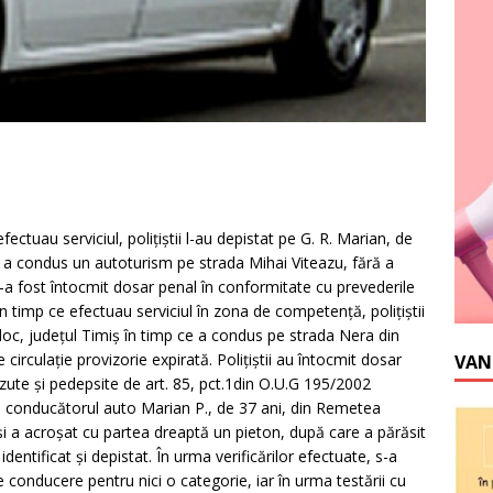
ectuau serviciul, poliţiştii l-au depistat pe G. R. Marian, de
ce a condus un autoturism pe strada Mihai Viteazu, fără a
-a fost întocmit dosar penal în conformitate cu prevederile
În timp ce efectuau serviciul în zona de competenţă, poliţiştii
şloc, judeţul Timiş în timp ce a condus pe strada Nera din
irculaţie provizorie expirată. Poliţiştii au întocmit dosar
VAN
văzute şi pedepsite de art. 85, pct.1din O.U.G 195/2002
, conducătorul auto Marian P., de 37 ani, din Remetea
i a acroşat cu partea dreaptă un pieton, după care a părăsit
au identificat şi depistat. În urma verificărilor efectuate, s-a
conducere pentru nici o categorie, iar în urma testării cu