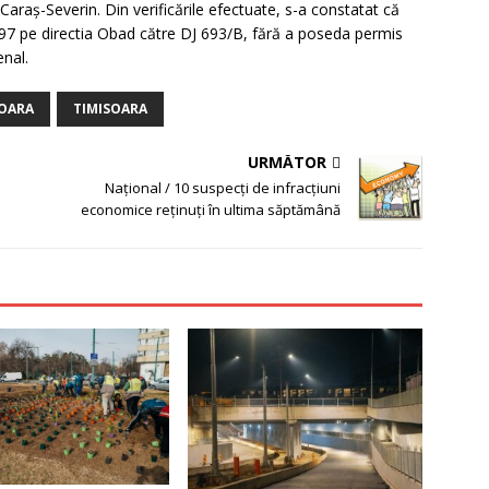
araş-Severin. Din verificările efectuate, s-a constatat că
97 pe directia Obad către DJ 693/B, fără a poseda permis
enal.
SOARA
TIMISOARA
URMĂTOR
Naţional / 10 suspecţi de infracţiuni
economice reţinuţi în ultima săptămână