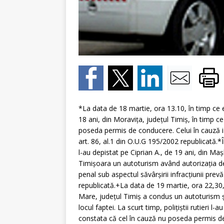
*La data de 18 martie, ora 13.10, în timp ce ef
18 ani, din Moraviţa, judeţul Timiş, în timp 
poseda permis de conducere. Celui în cauză i
art. 86, al.1 din O.U.G 195/2002 republicată.*
l-au depistat pe Ciprian A., de 19 ani, din Ma
Timişoara un autoturism având autorizaţia de c
penal sub aspectul săvârşirii infracţiunii pre
republicată.+La data de 19 martie, ora 22,30
Mare, judeţul Timiş a condus un autoturism ş
locul faptei. La scurt timp, poliţiştii rutieri l-
constata că cel în cauză nu poseda permis de 