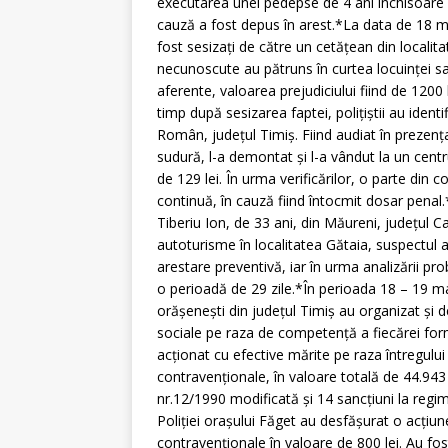
executarea unei pedepse de 4 ani închisoare sub
cauză a fost depus în arest.*La data de 18 mart
fost sesizaţi de către un cetăţean din localit
necunoscute au pătruns în curtea locuinţei sa
aferente, valoarea prejudiciului fiind de 1200 le
timp după sesizarea faptei, poliţiştii au identi
Român, judeţul Timiş. Fiind audiat în prezen
sudură, l-a demontat şi l-a vândut la un centr
de 129 lei. În urma verificărilor, o parte din 
continuă, în cauză fiind întocmit dosar penal
Tiberiu Ion, de 33 ani, din Măureni, judeţul 
autoturisme în localitatea Gătaia, suspectul
arestare preventivă, iar în urma analizării pr
o perioadă de 29 zile.*În perioada 18 – 19 marti
orăşeneşti din judeţul Timiş au organizat şi 
sociale pe raza de competenţă a fiecărei formaţi
acţionat cu efective mărite pe raza întregului 
contravenţionale, în valoare totală de 44.943 
nr.12/1990 modificată şi 14 sancţiuni la regimu
Poliţiei oraşului Făget au desfăşurat o acţiun
contravenţionale în valoare de 800 lei. Au fo