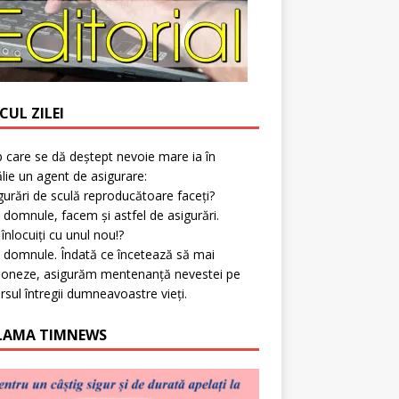
CUL ZILEI
p care se dă deștept nevoie mare ia în
lie un agent de asigurare:
gurări de sculă reproducătoare faceți?
 domnule, facem și astfel de asigurări.
l înlocuiți cu unul nou!?
 domnule. Îndată ce încetează să mai
ioneze, asigurăm mentenanță nevestei pe
rsul întregii dumneavoastre vieți.
LAMA TIMNEWS