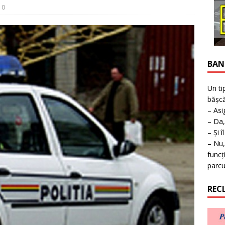
ţie la expoziţie în Reşiţa!
BANAT
0
BAN
Un ti
bășcă
– Asi
– Da,
– Și î
– Nu,
funcț
parcu
REC