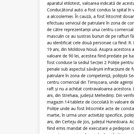
aparatul etilotest, valoarea indicată de acesta
Conducătorul auto a fost condus la spital în ve
a alcoolemiei. În cauză, a fost întocmit dosar
efectuau serviciul de patrulare în zona de comp
de către reprezentanţii unui centru comercia
masculin ce au sustras bunuri de pe rafturi făr
au identificat cele două personae ca fiind: R. 
19 ani, din Moldova Nouă. Asupra acestora a
valoare de 90 lei, acestea fiind predate pe 
fost conduse la sediul Secţiei 2 Poliţie pentr
penale sub aspectul săvârşirii infracţiunii de 
patrulare în zona de competenţă, poliţiştii Sec
centru comercial din Timişoara, unde agenţii
raft şi nu a achitat contravaloarea acestora. La 
ani, din Strehaia, judeţul Mehedinţi. Din verifi
magazin 14 tablete de ciocolată în valoare de 
Poliţie unde au fost întocmite acte de consta
martie, în urma unor activităţi specifice, poliţi
ani, din Certeju de Jos, judeţul Hunedoara. A
fiind emis mandat de executare a pedepsei c