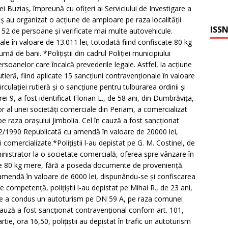
ţiei Buziaş, împreună cu ofiţeri ai Serviciului de Investigare a
iş au organizat o acţiune de amploare pe raza localităţii
ISSN
 52 de persoane şi verificate mai multe autovehicule.
nale în valoare de 13.011 lei, totodată fiind confiscate 80 kg
ă de bani. *Poliţiştii din cadrul Poliţiei municipiului
rsoanelor care încalcă prevederile legale. Astfel, la acţiune
rutieră, fiind aplicate 15 sancţiuni contravenţionale în valoare
irculaţiei rutieră şi o sancţiune pentru tulburarea ordinii şi
orei 9, a fost identificat Florian L., de 58 ani, din Dumbrăviţa,
tor al unei societăţi comerciale din Periam, a comercializat
 raza oraşului Jimbolia. Cel în cauză a fost sancţionat
2/1990 Republicată cu amendă în valoare de 20000 lei,
comercializate.*Poliţiştii l-au depistat pe G. M. Costinel, de
ministrator la o societate comercială, oferea spre vânzare în
de 80 kg mere, fără a poseda documente de provenienţă.
amendă în valoare de 6000 lei, dispunându-se şi confiscarea
e competenţă, poliţiştii l-au depistat pe Mihai R., de 23 ani,
e a condus un autoturism pe DN 59 A, pe raza comunei
 cauză a fost sancţionat contravenţional confom art. 101,
ie, ora 16,50, poliţiştii au depistat în trafic un autoturism