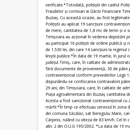
verificate.*Totodată, poliţiştii din cadrul Poli
Fraudelor şi comisari ai Gărzii Financiare Tim
Buziaş. Cu această ocazie, au fost legitimate
Poliţiştii au aplicat 19 sancţiuni contravenţio
de mere, cantitatea de 1,8 mc de lemn şi o sum
Timişoara au acţionat în vederea depistării pe
au participat 16 poliţişti de ordine publică şi 
de 1.530 lei, din care 14 sancţiuni la regimul c
liniştii publice.*În data de 19 martie, în jurul 
judeţul Timiş, care, în calitate de administra
fără documente de provenienţă, 30 de pâini pe
contravenţional conform prevederilor Legii 1
dispunându-se confiscarea contravalorii pâinii 
29 ani, din Timişoara, care, în calitate de ad
Piaţa agroalimentară din Buziaş cantitatea 
Acesta a fost sancţionat contravenţional cu 
mărfii.*În timp ce efectuau serviciul în zona d
din comuna Săcălaz, sat Beregsău Mare, car
Cărpinis, rulând cu viteza de 83 km/h. Cel în
alin. 2 din O.U.G 195/2002. *La data de 19 mart