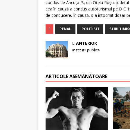
condus de Ancuţa P., din Oţelu Roşu, judeţul C
cea în cauză a condus autoturismul pe D C 1
de conducere. În cauză, s-a întocmit dosar p
PENAL
POLITISTI
STIRI TIMI
ANTERIOR
Instituţii publice
ARTICOLE ASEMĂNĂTOARE