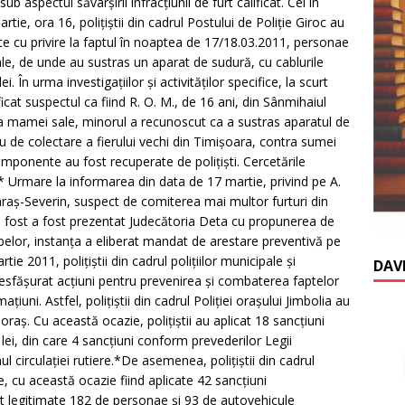
 aspectul săvârşirii infracţiunii de furt calificat. Cel în
ie, ora 16, poliţiştii din cadrul Postului de Poliţie Giroc au
ate cu privire la faptul în noaptea de 17/18.03.2011, personae
le, de unde au sustras un aparat de sudură, cu cablurile
i. În urma investigaţiilor şi activităţilor specifice, la scurt
ficat suspectul ca fiind R. O. M., de 16 ani, din Sânmihaiul
ţa mamei sale, minorul a recunoscut ca a sustras aparatul de
u de colectare a fierului vechi din Timişoara, contra sumei
componente au fost recuperate de poliţişti. Cercetările
.* Urmare la informarea din data de 17 martie, privind pe A.
Caraş-Severin, suspect de comiterea mai multor furturi din
 a fost a fost prezentat Judecătoria Deta cu propunerea de
obelor, instanţa a eliberat mandat de arestare preventivă pe
e 2011, poliţiştii din cadrul poliţiilor municipale şi
DAV
desfăşurat acţiuni pentru prevenirea şi combaterea faptelor
uni. Astfel, poliţiştii din cadrul Poliţiei oraşului Jimbolia au
oraş. Cu această ocazie, poliţiştii au aplicat 18 sancţiuni
lei, din care 4 sancţiuni conform prevederilor Legii
l circulaţiei rutiere.*De asemenea, poliţiştii din cadrul
e, cu această ocazie fiind aplicate 42 sancţiuni
st legitimate 182 de personae şi 93 de autovehicule