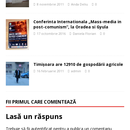
8 noiembrie 2011
Anda Deliu
0
Conferinta Internationala „Mass-media in
post-comunism”, la Oradea si Gyula
17 octombrie 2016
Daniela Florian
0
Timișoara are 12910 de gospodării agricole
16 februarie 2011
admin
0
FII PRIMUL CARE COMENTEAZĂ
Lasă un răspuns
Trebuie să fii
autentificat
pentru a publica un comentariu.