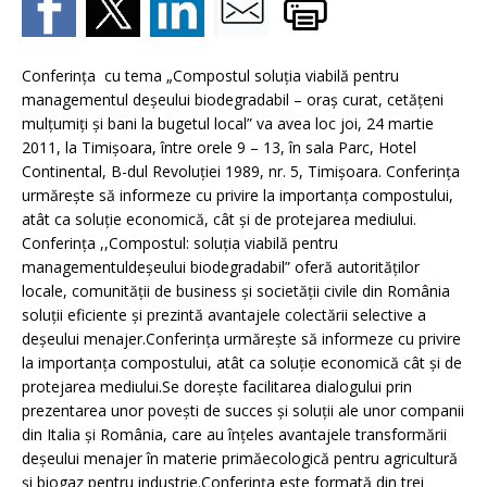
Conferinţa cu tema „Compostul soluţia viabilă pentru
managementul deşeului biodegradabil – oraş curat, cetăţeni
mulţumiţi şi bani la bugetul local” va avea loc joi, 24 martie
2011, la Timişoara, între orele 9 – 13, în sala Parc, Hotel
Continental, B-dul Revoluţiei 1989, nr. 5, Timişoara. Conferinţa
urmăreşte să informeze cu privire la importanţa compostului,
atât ca soluţie economică, cât şi de protejarea mediului.
Conferinţa ,,Compostul: soluţia viabilă pentru
managementuldeşeului biodegradabil” oferă autorităţilor
locale, comunităţii de business şi societăţii civile din România
soluţii eficiente şi prezintă avantajele colectării selective a
deşeului menajer.Conferinţa urmăreşte să informeze cu privire
la importanţa compostului, atât ca soluţie economică cât şi de
protejarea mediului.Se doreşte facilitarea dialogului prin
prezentarea unor poveşti de succes şi soluţii ale unor companii
din Italia şi România, care au înţeles avantajele transformării
deşeului menajer în materie primăecologică pentru agricultură
şi biogaz pentru industrie.Conferinţa este formată din trei