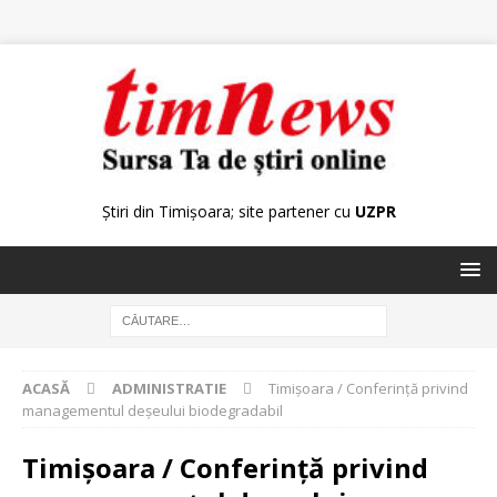
Știri din Timișoara; site partener cu
UZPR
ACASĂ
ADMINISTRATIE
Timişoara / Conferinţă privind
managementul deşeului biodegradabil
Timişoara / Conferinţă privind