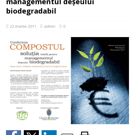
managementul deşeului
biodegradabil
22 martie 2011
admin
0