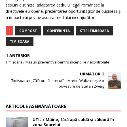
sesiuni distincte: adaptarea cadrului legal românesc la
directivele europene, prezentarea oportunităţilor de business şi
a impactului pozitiv asupra mediului înconjurător.
COMPOST
CONFERINTA
STIRI TIMISOARA
TIMISOARA
ANTERIOR
Timişoara / Măsuri preventive pentru incendiile necontrolate
URMĂTOR
Timişoara / „Călătorie în trecut” – Martin Waltz citeşte o
povestire de Stefan Zweig
ARTICOLE ASEMĂNĂTOARE
UTIL / Mâine, fără apă caldă şi căldură în
zona Soarelui