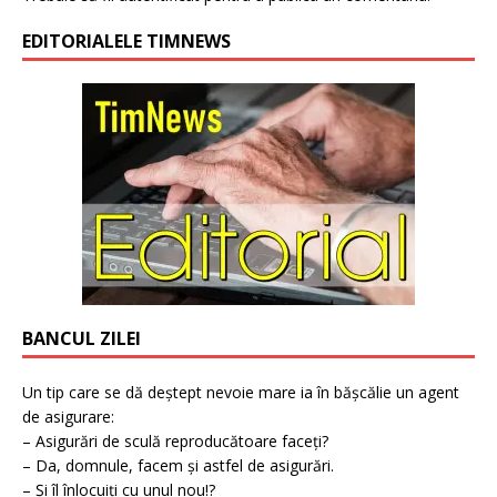
EDITORIALELE TIMNEWS
BANCUL ZILEI
Un tip care se dă deștept nevoie mare ia în bășcălie un agent
de asigurare:
– Asigurări de sculă reproducătoare faceți?
– Da, domnule, facem și astfel de asigurări.
– Și îl înlocuiți cu unul nou!?