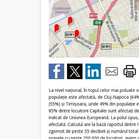
La nivel naţional, în topul celor mai poluat
populaţie este afectată, de Cluj-Napoca (64%)
(55%) şi Timişoara, unde 49% din populaţie e
85% dintre locuitorii Capitalei sunt afectaţi 
indicat de Uniunea Europeană. La polul opus, c
afectată. Calculul are la bază raportul dintre 
zgomot de peste 55 decibeli şi numărul total de
oraşele cu peste 250.000 de locuitori, avem