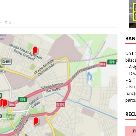
uperea furnizării apei calde în Timișoara
TIMISOARA
r
0
BAN
Un ti
bășcă
– Asi
– Da,
– Și î
– Nu,
funcț
parcu
REC