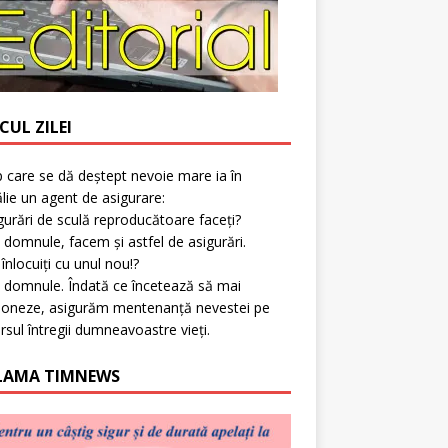
CUL ZILEI
p care se dă deștept nevoie mare ia în
lie un agent de asigurare:
gurări de sculă reproducătoare faceți?
 domnule, facem și astfel de asigurări.
l înlocuiți cu unul nou!?
 domnule. Îndată ce încetează să mai
ioneze, asigurăm mentenanță nevestei pe
rsul întregii dumneavoastre vieți.
LAMA TIMNEWS