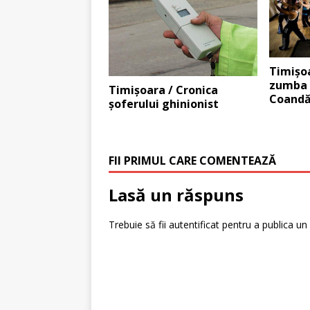
Timişoa
zumba l
Timişoara / Cronica
Coand
şoferului ghinionist
FII PRIMUL CARE COMENTEAZĂ
Lasă un răspuns
Trebuie să fii
autentificat
pentru a publica un