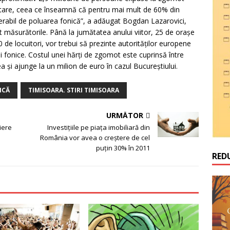
itare, ceea ce înseamnă că pentru mai mult de 60% din
iderabil de poluarea fonică”, a adăugat Bogdan Lazarovici,
at măsurătorile. Până la jumătatea anului viitor, 25 de oraşe
de locuitori, vor trebui să prezinte autorităţilor europene
ii fonice. Costul unei hărţi de zgomot este cuprinsă între
şi ajunge la un milion de euro în cazul Bucureştiului.
ICĂ
TIMISOARA. STIRI TIMISOARA
URMĂTOR
iere
Investiţiile pe piaţa imobiliară din
România vor avea o creştere de cel
puţin 30% în 2011
RED