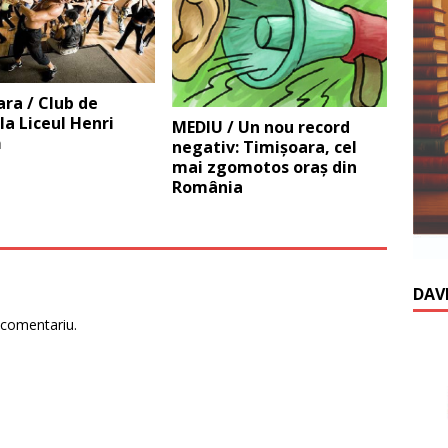
ra / Club de
a Liceul Henri
MEDIU / Un nou record
ă
negativ: Timişoara, cel
mai zgomotos oraş din
România
DAV
 comentariu.