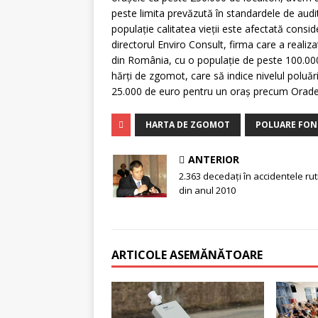
peste limita prevăzută în standardele de aud
populaţie calitatea vieţii este afectată cons
directorul Enviro Consult, firma care a realiz
din România, cu o populaţie de peste 100.000 
hărţi de zgomot, care să indice nivelul poluăr
25.000 de euro pentru un oraş precum Oradea 
HARTA DE ZGOMOT
POLUARE FON
ANTERIOR
2.363 decedaţi în accidentele rut
din anul 2010
ARTICOLE ASEMĂNĂTOARE