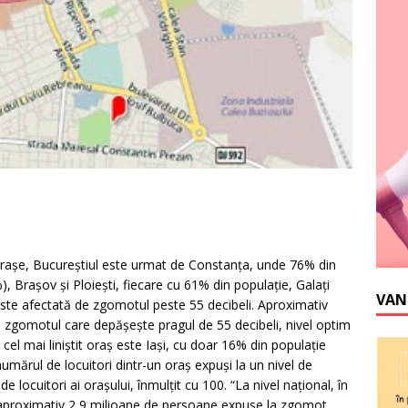
e oraşe, Bucureştiul este urmat de Constanţa, unde 76% din
, Braşov şi Ploieşti, fiecare cu 61% din populaţie, Galaţi
VAN
ste afectată de zgomotul peste 55 decibeli. Aproximativ
de zgomotul care depăşeşte pragul de 55 decibeli, nivel optim
el mai liniştit oraş este Iaşi, cu doar 16% din populaţie
numărul de locuitori dintr-un oraş expuşi la un nivel de
 locuitori ai oraşului, înmulţit cu 100. “La nivel naţional, în
 aproximativ 2,9 milioane de persoane expuse la zgomot