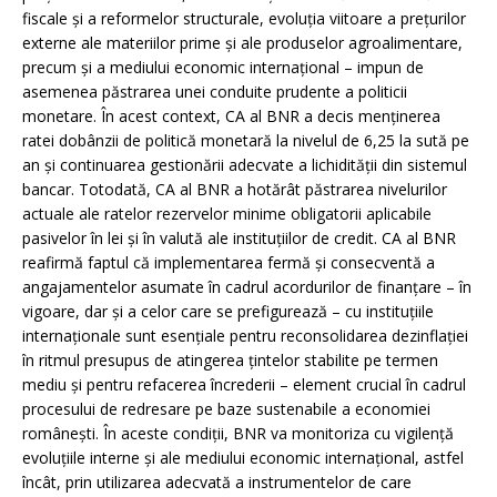
fiscale şi a reformelor structurale, evoluţia viitoare a preţurilor
externe ale materiilor prime şi ale produselor agroalimentare,
precum şi a mediului economic internaţional – impun de
asemenea păstrarea unei conduite prudente a politicii
monetare. În acest context, CA al BNR a decis menţinerea
ratei dobânzii de politică monetară la nivelul de 6,25 la sută pe
an şi continuarea gestionării adecvate a lichidităţii din sistemul
bancar. Totodată, CA al BNR a hotărât păstrarea nivelurilor
actuale ale ratelor rezervelor minime obligatorii aplicabile
pasivelor în lei şi în valută ale instituţiilor de credit. CA al BNR
reafirmă faptul că implementarea fermă şi consecventă a
angajamentelor asumate în cadrul acordurilor de finanţare – în
vigoare, dar şi a celor care se prefigurează – cu instituţiile
internaţionale sunt esenţiale pentru reconsolidarea dezinflaţiei
în ritmul presupus de atingerea ţintelor stabilite pe termen
mediu şi pentru refacerea încrederii – element crucial în cadrul
procesului de redresare pe baze sustenabile a economiei
româneşti. În aceste condiţii, BNR va monitoriza cu vigilenţă
evoluţiile interne şi ale mediului economic internaţional, astfel
încât, prin utilizarea adecvată a instrumentelor de care