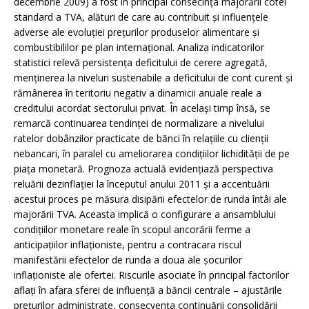
decembrie 2009) a fost în principal consecinţa majorării cotei
standard a TVA, alături de care au contribuit şi influenţele
adverse ale evoluţiei preţurilor produselor alimentare şi
combustibililor pe plan internaţional. Analiza indicatorilor
statistici relevă persistenţa deficitului de cerere agregată,
menţinerea la niveluri sustenabile a deficitului de cont curent şi
rămânerea în teritoriu negativ a dinamicii anuale reale a
creditului acordat sectorului privat. În acelaşi timp însă, se
remarcă continuarea tendinţei de normalizare a nivelului
ratelor dobânzilor practicate de bănci în relaţiile cu clienţii
nebancari, în paralel cu ameliorarea condiţiilor lichidităţii de pe
piaţa monetară. Prognoza actuală evidenţiază perspectiva
reluării dezinflaţiei la începutul anului 2011 şi a accentuării
acestui proces pe măsura disipării efectelor de runda întâi ale
majorării TVA. Aceasta implică o configurare a ansamblului
condiţiilor monetare reale în scopul ancorării ferme a
anticipaţiilor inflaţioniste, pentru a contracara riscul
manifestării efectelor de runda a doua ale şocurilor
inflaţioniste ale ofertei. Riscurile asociate în principal factorilor
aflaţi în afara sferei de influenţă a băncii centrale – ajustările
preţurilor administrate, consecvenţa continuării consolidării