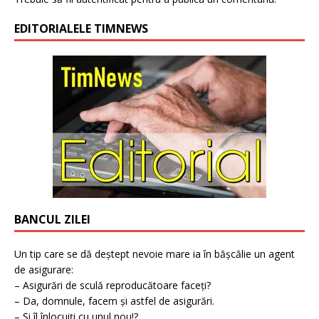
EDITORIALELE TIMNEWS
BANCUL ZILEI
Un tip care se dă deștept nevoie mare ia în bășcălie un agent
de asigurare:
– Asigurări de sculă reproducătoare faceți?
– Da, domnule, facem și astfel de asigurări.
– Și îl înlocuiți cu unul nou!?