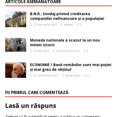
ARTICOLE ASEMĂNĂTOARE
B.N.R.: Sondaj privind creditarea
companiilor nefinanciare şi a populaţiei
22 februarie 2011
admin
0
Moneda nationala a scazut la un nou
minim istoric
15 mai 2012
Cerasela Dinescu
0
ECONOMIE / Banii românilor sunt mai puţini
şi mai greu de obţinut
21 octombrie 2011
Anda Deliu
0
FII PRIMUL CARE COMENTEAZĂ
Lasă un răspuns
Trebuie să fii
autentificat
pentru a publica un comentariu.