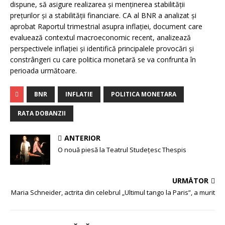
dispune, să asigure realizarea şi menţinerea stabilităţii
preţurilor şi a stabilităţii financiare. CA al BNR a analizat şi
aprobat Raportul trimestrial asupra inflaţiei, document care
evaluează contextul macroeconomic recent, analizează
perspectivele inflaţiei şi identifică principalele provocări şi
constrângeri cu care politica monetară se va confrunta în
perioada următoare.
BNR
INFLATIE
POLITICA MONETARA
RATA DOBANZII
ANTERIOR
O nouă piesă la Teatrul Studeţesc Thespis
URMĂTOR
Maria Schneider, actrita din celebrul „Ultimul tango la Paris”, a murit