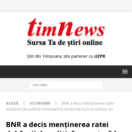
Știri din Timișoara; site partener cu
UZPR
ACASĂ
ECONOMIE
BNR a decis menţinerea ratei
dobânzii de politică monetară la nivelul de 6,25 la sută pe an
BNR a decis menţinerea ratei