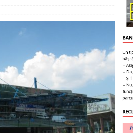
ţie la expoziţie în Reşiţa!
BANAT
BAN
Un ti
bășcă
– Asi
– Da,
– Și î
– Nu,
funcț
parcu
REC