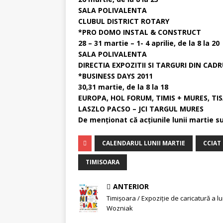
SALA POLIVALENTA
CLUBUL DISTRICT ROTARY
*PRO DOMO INSTAL & CONSTRUCT
28 – 31 martie – 1- 4 aprilie, de la 8 la 20
SALA POLIVALENTA
DIRECTIA EXPOZITII SI TARGURI DIN CAD
*BUSINESS DAYS 2011
30,31 martie, de la 8 la 18
EUROPA, HOL FORUM, TIMIS + MURES, TI
LASZLO PACSO – JCI TARGUL MURES
De menţionat că acţiunile lunii martie s
CALENDARUL LUNII MARTIE
CCIAT
TIMISOARA
ANTERIOR
Timişoara / Expoziţie de caricatură a lu
Wozniak