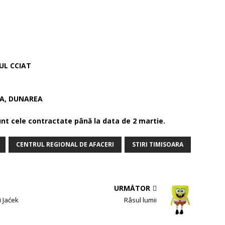
RUL CCIAT
SA, DUNAREA
unt cele contractate până la data de 2 martie.
CENTRUL REGIONAL DE AFACERI
STIRI TIMISOARA
URMĂTOR
i Jaćek
Râsul lumii