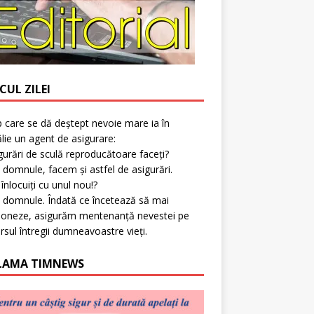
CUL ZILEI
p care se dă deștept nevoie mare ia în
lie un agent de asigurare:
gurări de sculă reproducătoare faceți?
 domnule, facem și astfel de asigurări.
l înlocuiți cu unul nou!?
 domnule. Îndată ce încetează să mai
ioneze, asigurăm mentenanță nevestei pe
rsul întregii dumneavoastre vieți.
LAMA TIMNEWS