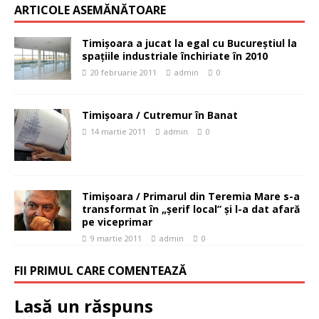
ARTICOLE ASEMĂNĂTOARE
Timişoara a jucat la egal cu Bucureştiul la
spaţiile industriale închiriate în 2010
20 februarie 2011
admin
0
Timişoara / Cutremur în Banat
14 martie 2011
admin
0
Timişoara / Primarul din Teremia Mare s-a
transformat în „şerif local” şi l-a dat afară
pe viceprimar
9 martie 2011
admin
0
FII PRIMUL CARE COMENTEAZĂ
Lasă un răspuns