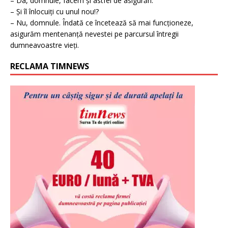
– Da, domnule, facem și astfel de asigurări.
– Și îl înlocuiți cu unul nou!?
– Nu, domnule. Îndată ce încetează să mai funcționeze,
asigurăm mentenanță nevestei pe parcursul întregii
dumneavoastre vieți.
RECLAMA TIMNEWS