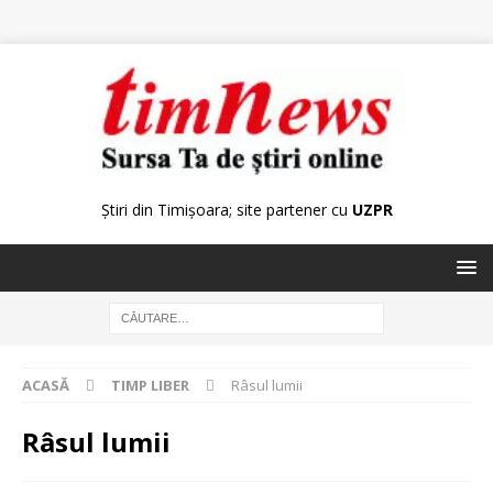
Știri din Timișoara; site partener cu
UZPR
ACASĂ
TIMP LIBER
Râsul lumii
Râsul lumii