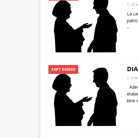
22 i
La ca
patri
– Bi
DIA
FAPT DIVERS
6 i
Adeva
etala
bine 