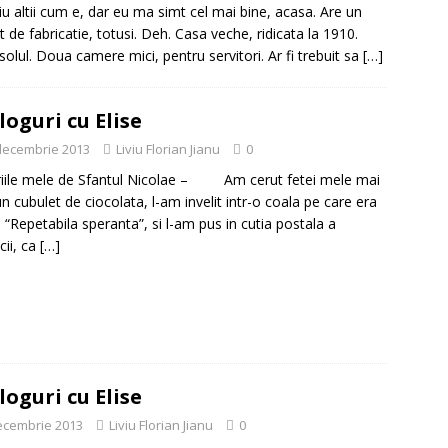
iu altii cum e, dar eu ma simt cel mai bine, acasa. Are un
t de fabricatie, totusi. Deh. Casa veche, ridicata la 1910.
olul. Doua camere mici, pentru servitori. Ar fi trebuit sa
[…]
loguri cu Elise
decembrie 2013
Liviu Florian Jianu
0
riile mele de Sfantul Nicolae – Am cerut fetei mele mai
un cubulet de ciocolata, l-am invelit intr-o coala pe care era
a “Repetabila speranta”, si l-am pus in cutia postala a
cii, ca
[…]
loguri cu Elise
ecembrie 2013
Liviu Florian Jianu
0