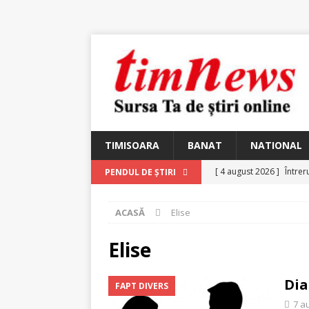
TIMISOARA
BANAT
NATIONAL
[ 4 august 2026 ]
Întrer
PENDUL DE ȘTIRI
[ 4 august 2026 ]
In Mem
ACASĂ
Elise
25 martie 1926 – fugit 
[ 2 august 2026 ]
Relicv
Elise
[ 2 august 2026 ]
Noi C
Dia
FAPT DIVERS
Ungureanu, Constantin
7 a