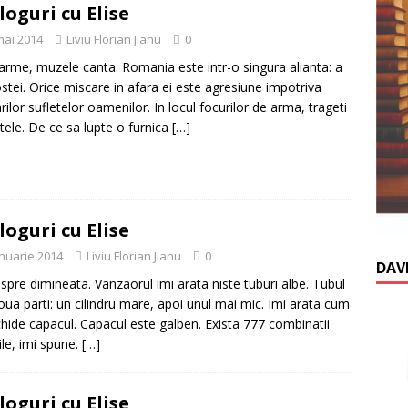
loguri cu Elise
mai 2014
Liviu Florian Jianu
0
 arme, muzele canta. Romania este intr-o singura alianta: a
stei. Orice miscare in afara ei este agresiune impotriva
rilor sufletelor oamenilor. In locul focurilor de arma, trageti
tele. De ce sa lupte o furnica
[…]
loguri cu Elise
anuarie 2014
Liviu Florian Jianu
0
DAV
 spre dimineata. Vanzaorul imi arata niste tuburi albe. Tubul
oua parti: un cilindru mare, apoi unul mai mic. Imi arata cum
chide capacul. Capacul este galben. Exista 777 combinatii
ile, imi spune.
[…]
loguri cu Elise