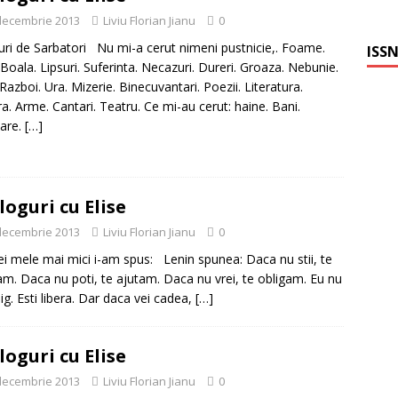
decembrie 2013
Liviu Florian Jianu
0
ri de Sarbatori Nu mi-a cerut nimeni pustnicie,. Foame.
ISSN
 Boala. Lipsuri. Suferinta. Necazuri. Dureri. Groaza. Nebunie.
 Razboi. Ura. Mizerie. Binecuvantari. Poezii. Literatura.
ra. Arme. Cantari. Teatru. Ce mi-au cerut: haine. Bani.
are.
[…]
loguri cu Elise
decembrie 2013
Liviu Florian Jianu
0
i mele mai mici i-am spus: Lenin spunea: Daca nu stii, te
am. Daca nu poti, te ajutam. Daca nu vrei, te obligam. Eu nu
lig. Esti libera. Dar daca vei cadea,
[…]
loguri cu Elise
decembrie 2013
Liviu Florian Jianu
0