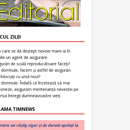
CUL ZILEI
p care se dă deștept nevoie mare ia în
lie un agent de asigurare:
gurări de sculă reproducătoare faceți?
 domnule, facem și astfel de asigurări.
l înlocuiți cu unul nou!?
 domnule. Îndată ce încetează să mai
ioneze, asigurăm mentenanță nevestei pe
rsul întregii dumneavoastre vieți.
LAMA TIMNEWS