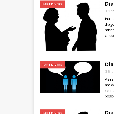
Dia
FAPT DIVERS
17 
Intre
drago
misca
clopo
Dia
FAPT DIVERS
5 i
Visez
are d
se in
posib
Dia
FAPT DIVERS