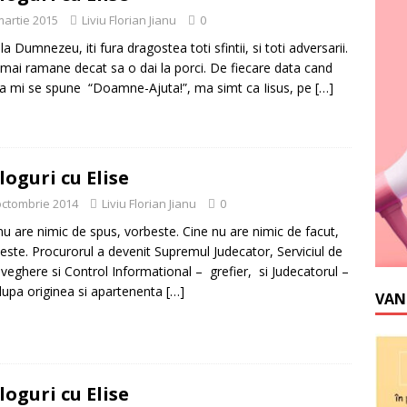
martie 2015
Liviu Florian Jianu
0
a Dumnezeu, iti fura dragostea toti sfintii, si toti adversarii.
 mai ramane decat sa o dai la porci. De fiecare data cand
a mi se spune “Doamne-Ajuta!”, ma simt ca Iisus, pe
[…]
loguri cu Elise
octombrie 2014
Liviu Florian Jianu
0
nu are nimic de spus, vorbeste. Cine nu are nimic de facut,
ste. Procurorul a devenit Supremul Judecator, Serviciul de
veghere si Control Informational – grefier, si Judecatorul –
dupa originea si apartenenta
[…]
VAN
loguri cu Elise