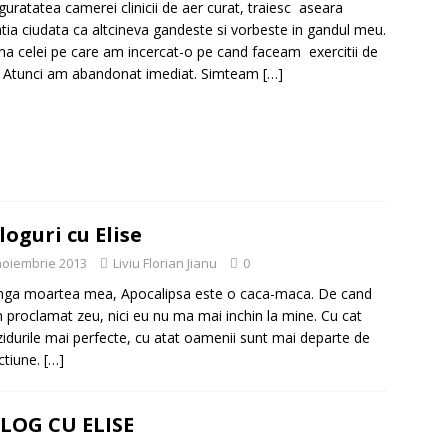
nguratatea camerei clinicii de aer curat, traiesc aseara
tia ciudata ca altcineva gandeste si vorbeste in gandul meu.
a celei pe care am incercat-o pe cand faceam exercitii de
 Atunci am abandonat imediat. Simteam
[…]
loguri cu Elise
noiembrie 2013
Liviu Florian Jianu
0
nga moartea mea, Apocalipsa este o caca-maca. De cand
proclamat zeu, nici eu nu ma mai inchin la mine. Cu cat
zidurile mai perfecte, cu atat oamenii sunt mai departe de
ctiune.
[…]
LOG CU ELISE