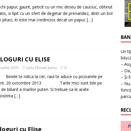
ţie la expoziţie în Reşiţa!
BANAT
chi papuc gaurit, peticit cu un mic deseu de cauciuc, obtinut
atis, si lipit cu un sfert de degetar de prenandez, dintr-un bol
i pitaci, iti este mai credincios decat un papuc
[…]
BAN
Un ti
bășcă
LOGURI CU ELISE
– Asi
martie 2015
Liviu Florian Jianu
0
– Da,
e te ridica la cer, raul te aduce cu picioarele pe
– Și î
nt. 20 octombre 2013 Tarile mici sunt bile pe
– Nu,
de biliard a marilor puteri. Si trebuie sa le arate
funcț
ostinta
[…]
parcu
REC
loguri cu Elise