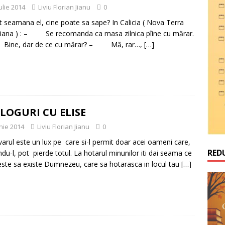
ulie 2014
Liviu Florian Jianu
0
t seamana el, cine poate sa sape? In Calicia ( Nova Terra
ciana ) : – Se recomanda ca masa zilnica pîine cu mărar.
ne, dar de ce cu mărar? – Mă, rar…,
[…]
LOGURI CU ELISE
unie 2014
Liviu Florian Jianu
0
rul este un lux pe care si-l permit doar acei oameni care,
RED
ndu-l, pot pierde totul. La hotarul minunilor iti dai seama ce
este sa existe Dumnezeu, care sa hotarasca in locul tau
[…]