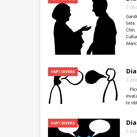
26 
Gandu
Sete.
Chin.
Cultu
Manc
Dia
FAPT DIVERS
23 
Fiice
invat
te ob
Dia
FAPT DIVERS
21 