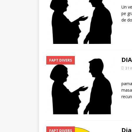
[ 5 august 2026 ]
Invita
Un ve
pe gr
de do
DIA
FAPT DIVERS
31 
Binel
pama
masa 
recun
Dia
FAPT DIVERS