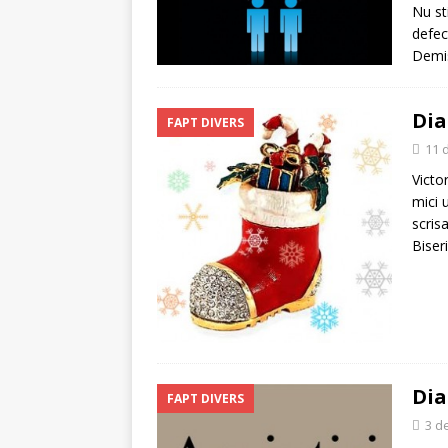
Nu st
defec
Demis
Dia
FAPT DIVERS
11 
Victo
mici 
scris
Biseri
Dia
FAPT DIVERS
3 d