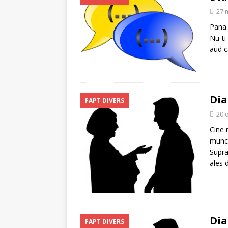
27 
Pana l
Nu-ti
aud c
Dia
FAPT DIVERS
20 
Cine 
munce
Supra
ales 
Dia
FAPT DIVERS