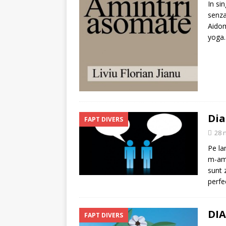
In si
senza
Aidom
yoga.
Dia
FAPT DIVERS
28 
Pe la
m-am 
sunt 
perfe
DIA
FAPT DIVERS