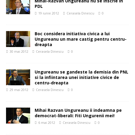
Mihai-Razvan Ungureanu nu se inscrie in
PDL
19 iunie 2012
Cerasela Dinescu
0
Boc considera initiativa civica a lui
Ungureanu un mare castig pentru centru-
dreapta
30 mai 2012
Cerasela Dinescu
0
Ungureanu se gandeste la demisia din PNL
si la infiintarea unei initiative civice de
centru-dreapta
29 mai 2012
Cerasela Dinescu
0
Mihai Razvan Ungureanu ii indeamna pe
democrat-liberali: Fiti Ungurenii mei!
6 mai 2012
Cerasela Dinescu
0