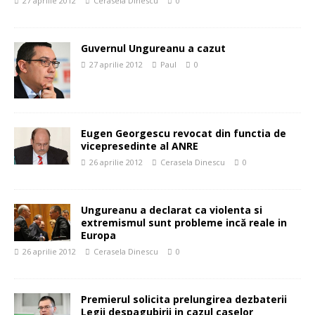
27 aprilie 2012
Cerasela Dinescu
0
Guvernul Ungureanu a cazut
27 aprilie 2012
Paul
0
Eugen Georgescu revocat din functia de
vicepresedinte al ANRE
26 aprilie 2012
Cerasela Dinescu
0
Ungureanu a declarat ca violenta si
extremismul sunt probleme incă reale in
Europa
26 aprilie 2012
Cerasela Dinescu
0
Premierul solicita prelungirea dezbaterii
Legii despagubirii in cazul caselor