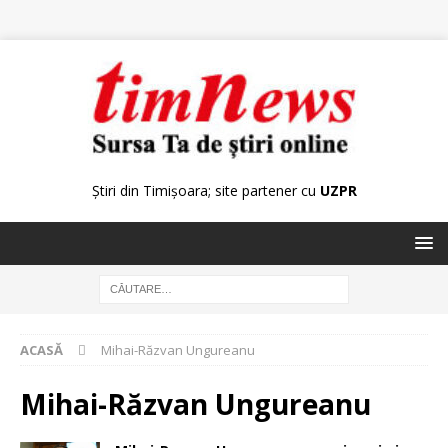
Știri din Timișoara; site partener cu
UZPR
ACASĂ
Mihai-Răzvan Ungureanu
Mihai-Răzvan Ungureanu