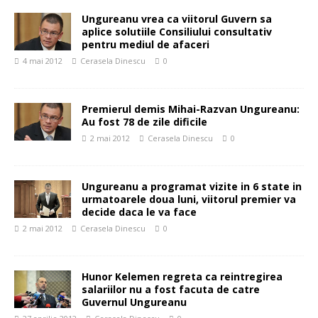
Ungureanu vrea ca viitorul Guvern sa
aplice solutiile Consiliului consultativ
pentru mediul de afaceri
4 mai 2012
Cerasela Dinescu
0
Premierul demis Mihai-Razvan Ungureanu:
Au fost 78 de zile dificile
2 mai 2012
Cerasela Dinescu
0
Ungureanu a programat vizite in 6 state in
urmatoarele doua luni, viitorul premier va
decide daca le va face
2 mai 2012
Cerasela Dinescu
0
Hunor Kelemen regreta ca reintregirea
salariilor nu a fost facuta de catre
Guvernul Ungureanu