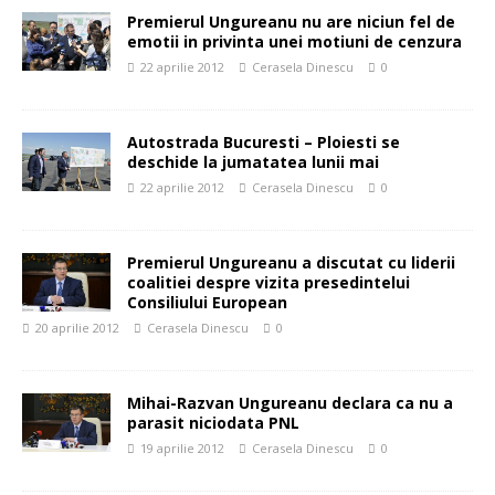
Premierul Ungureanu nu are niciun fel de
emotii in privinta unei motiuni de cenzura
22 aprilie 2012
Cerasela Dinescu
0
Autostrada Bucuresti – Ploiesti se
deschide la jumatatea lunii mai
22 aprilie 2012
Cerasela Dinescu
0
Premierul Ungureanu a discutat cu liderii
coalitiei despre vizita presedintelui
Consiliului European
20 aprilie 2012
Cerasela Dinescu
0
Mihai-Razvan Ungureanu declara ca nu a
parasit niciodata PNL
19 aprilie 2012
Cerasela Dinescu
0