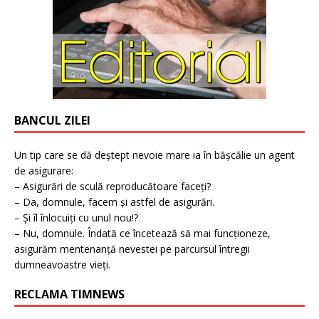
BANCUL ZILEI
Un tip care se dă deștept nevoie mare ia în bășcălie un agent
de asigurare:
– Asigurări de sculă reproducătoare faceți?
– Da, domnule, facem și astfel de asigurări.
– Și îl înlocuiți cu unul nou!?
– Nu, domnule. Îndată ce încetează să mai funcționeze,
asigurăm mentenanță nevestei pe parcursul întregii
dumneavoastre vieți.
RECLAMA TIMNEWS