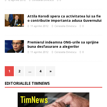
Attila Korodi spera ca activitatea lui sa fie
o contributie importanta adusa Guvernului
11 aprilie 2012
Cerasela Dinescu
0
Premierul indeamna ONG-urile sa sprijine
buna desfasurare a alegerilor
11 aprilie 2012
Cerasela Dinescu
0
1
2
…
4
»
EDITORIALELE TIMNEWS