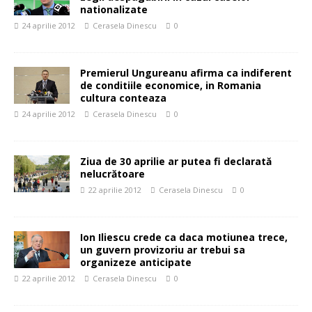
nationalizate
24 aprilie 2012
Cerasela Dinescu
0
Premierul Ungureanu afirma ca indiferent
de conditiile economice, in Romania
cultura conteaza
24 aprilie 2012
Cerasela Dinescu
0
Ziua de 30 aprilie ar putea fi declarată
nelucrătoare
22 aprilie 2012
Cerasela Dinescu
0
Ion Iliescu crede ca daca motiunea trece,
un guvern provizoriu ar trebui sa
organizeze anticipate
22 aprilie 2012
Cerasela Dinescu
0