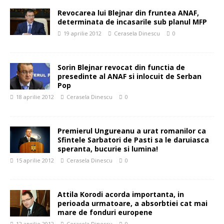
Revocarea lui Blejnar din fruntea ANAF,
determinata de incasarile sub planul MFP
19 aprilie 2012
Cerasela Dinescu
0
Sorin Blejnar revocat din functia de
presedinte al ANAF si inlocuit de Serban
Pop
18 aprilie 2012
Cerasela Dinescu
0
Premierul Ungureanu a urat romanilor ca
Sfintele Sarbatori de Pasti sa le daruiasca
speranta, bucurie si lumina!
15 aprilie 2012
Cerasela Dinescu
0
Attila Korodi acorda importanta, in
perioada urmatoare, a absorbtiei cat mai
mare de fonduri europene
12 aprilie 2012
Cerasela Dinescu
0