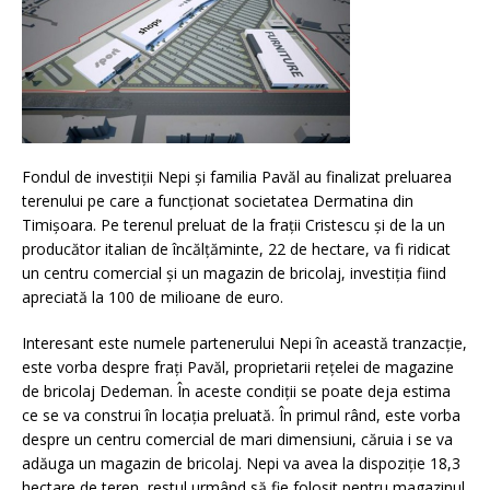
Fondul de investiţii Nepi şi familia Pavăl au finalizat preluarea
terenului pe care a funcţionat societatea Dermatina din
Timişoara. Pe terenul preluat de la fraţii Cristescu şi de la un
producător italian de încălţăminte, 22 de hectare, va fi ridicat
un centru comercial şi un magazin de bricolaj, investiţia fiind
apreciată la 100 de milioane de euro.
Interesant este numele partenerului Nepi în această tranzacţie,
este vorba despre fraţi Pavăl, proprietarii reţelei de magazine
de bricolaj Dedeman. În aceste condiţii se poate deja estima
ce se va construi în locaţia preluată. În primul rând, este vorba
despre un centru comercial de mari dimensiuni, căruia i se va
adăuga un magazin de bricolaj. Nepi va avea la dispoziţie 18,3
hectare de teren, restul urmând să fie folosit pentru magazinul