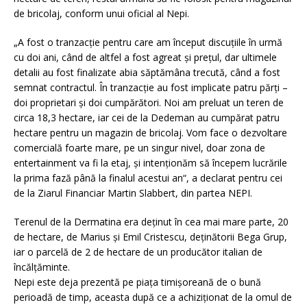
de bricolaj, conform unui oficial al Nepi.
„A fost o tranzacţie pentru care am început discuţiile în urmă
cu doi ani, când de altfel a fost agreat şi preţul, dar ultimele
detalii au fost finalizate abia săptămâna trecută, când a fost
semnat contractul. În tranzacţie au fost implicate patru părţi –
doi proprietari şi doi cumpărători. Noi am preluat un teren de
circa 18,3 hectare, iar cei de la Dedeman au cumpărat patru
hectare pentru un magazin de bricolaj. Vom face o dezvoltare
comercială foarte mare, pe un singur nivel, doar zona de
entertainment va fi la etaj, şi intenţionăm să începem lucrările
la prima fază până la finalul acestui an“, a declarat pentru cei
de la Ziarul Financiar Martin Slabbert, din partea NEPI.
Terenul de la Dermatina era deţinut în cea mai mare parte, 20
de hectare, de Marius şi Emil Cristescu, deţinătorii Bega Grup,
iar o parcelă de 2 de hectare de un producător italian de
încălţăminte.
Nepi este deja prezentă pe piaţa timişoreană de o bună
perioadă de timp, aceasta după ce a achiziţionat de la omul de