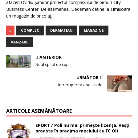
afaceri Ovidiu Şandor proiectul complexului de birouri City
Business Center. De asemenea, Dedeman deţine la Timişoara
un magazin de bricolaj.
COMPLEC
DERMATIAN
MAGAZINE
VANZARE
ANTERIOR
Noul spital de copii
URMĂTOR
Intreruperea apei calde
ARTICOLE ASEMĂNĂTOARE
SPORT / Poli nu mai primeşte licenţa. Veşţi
proaste în preajma meciului cu FC Olt
29 martie 2012
Anda Deliu
0