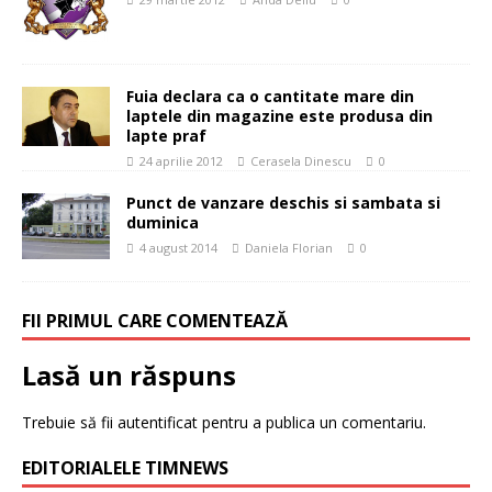
Fuia declara ca o cantitate mare din
laptele din magazine este produsa din
lapte praf
24 aprilie 2012
Cerasela Dinescu
0
Punct de vanzare deschis si sambata si
duminica
4 august 2014
Daniela Florian
0
FII PRIMUL CARE COMENTEAZĂ
Lasă un răspuns
Trebuie să fii
autentificat
pentru a publica un comentariu.
EDITORIALELE TIMNEWS