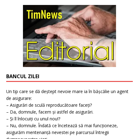
BANCUL ZILEI
Un tip care se dă deștept nevoie mare ia în bășcălie un agent
de asigurare:
– Asigurări de sculă reproducătoare faceți?
– Da, domnule, facem și astfel de asigurări.
– Și îl înlocuiți cu unul nou!?
– Nu, domnule. Îndată ce încetează să mai funcționeze,
asigurăm mentenanță nevestei pe parcursul întregii