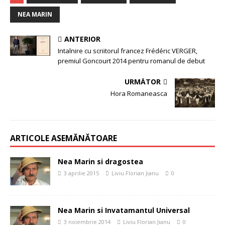
NEA MARIN
ANTERIOR
Intalnire cu scriitorul francez Frédéric VERGER,
premiul Goncourt 2014 pentru romanul de debut
URMĂTOR
Hora Romaneasca
ARTICOLE ASEMĂNĂTOARE
Nea Marin si dragostea
3 aprilie 2015
Liviu Florian Jianu
0
Nea Marin si Invatamantul Universal
3 noiembrie 2014
Liviu Florian Jianu
0