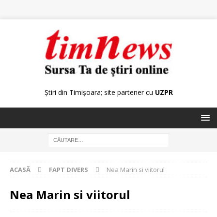
Știri din Timișoara; site partener cu
UZPR
ACASĂ
FAPT DIVERS
Nea Marin si viitorul
Nea Marin si viitorul