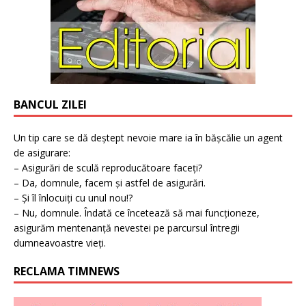
BANCUL ZILEI
Un tip care se dă deștept nevoie mare ia în bășcălie un agent
de asigurare:
– Asigurări de sculă reproducătoare faceți?
– Da, domnule, facem și astfel de asigurări.
– Și îl înlocuiți cu unul nou!?
– Nu, domnule. Îndată ce încetează să mai funcționeze,
asigurăm mentenanță nevestei pe parcursul întregii
dumneavoastre vieți.
RECLAMA TIMNEWS