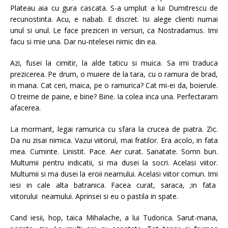
Plateau aia cu gura cascata. S-a umplut a lui Dumitrescu de
recunostinta. Acu, e nabab. E discret. Isi alege clienti numai
unul si unul. Le face preziceri in versuri, ca Nostradamus. Imi
facu si mie una. Dar nu-ntelesei nimic din ea.
Azi, fusei la cimitir, la alde taticu si muica. Sa imi traduca
prezicerea. Pe drum, o muiere de la tara, cu o ramura de brad,
in mana. Cat ceri, maica, pe o ramurica? Cat mi-ei da, boierule.
O treime de paine, e bine? Bine. Ia colea inca una. Perfectaram
afacerea.
La mormant, legai ramurica cu sfara la crucea de piatra. Zic.
Da nu zisai nimica. Vazui viitorul, mai fratilor. Era acolo, in fata
mea. Cuminte. Linistit. Pace. Aer curat. Sanatate. Somn bun.
Multumii pentru indicatii, si ma dusei la socri. Acelasi viitor.
Multumii si ma dusei la eroii neamului. Acelasi viitor comun. Imi
iesi in cale alta batranica. Facea curat, saraca, ;in fata
viitorului neamului. Aprinsei si eu o pastila in spate.
Cand iesii, hop, taica Mihalache, a lui Tudorica. Sarut-mana,