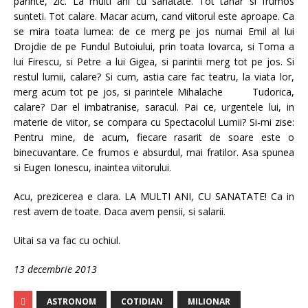
parinte, zic. La multi ani cu sanatate. Tot tanar si frumos
sunteti. Tot calare. Macar acum, cand viitorul este aproape. Ca
se mira toata lumea: de ce merg pe jos numai Emil al lui
Drojdie de pe Fundul Butoiului, prin toata Iovarca, si Toma a
lui Firescu, si Petre a lui Gigea, si parintii merg tot pe jos. Si
restul lumii, calare? Si cum, astia care fac teatru, la viata lor,
merg acum tot pe jos, si parintele Mihalache Tudorica,
calare? Dar el imbatranise, saracul. Pai ce, urgentele lui, in
materie de viitor, se compara cu Spectacolul Lumii? Si-mi zise:
Pentru mine, de acum, fiecare rasarit de soare este o
binecuvantare. Ce frumos e absurdul, mai fratilor. Asa spunea
si Eugen Ionescu, inaintea viitorului.
Acu, prezicerea e clara. LA MULTI ANI, CU SANATATE! Ca in
rest avem de toate. Daca avem pensii, si salarii.
Uitai sa va fac cu ochiul.
13 decembrie 2013
ASTRONOM
COTIDIAN
MILIONAR