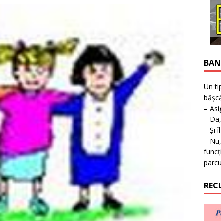
ţie la expoziţie în Reşiţa!
BANAT
BAN
Un ti
bășcă
– Asi
– Da,
– Și î
– Nu,
funcț
parcu
REC