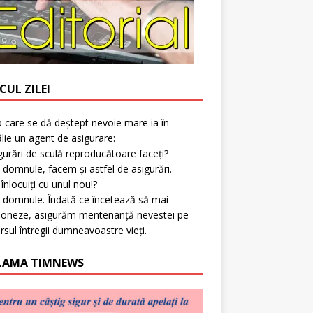
CUL ZILEI
p care se dă deștept nevoie mare ia în
lie un agent de asigurare:
gurări de sculă reproducătoare faceți?
 domnule, facem și astfel de asigurări.
l înlocuiți cu unul nou!?
 domnule. Îndată ce încetează să mai
ioneze, asigurăm mentenanță nevestei pe
rsul întregii dumneavoastre vieți.
LAMA TIMNEWS