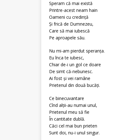
Speram că mai există
Printre-acest neam hain
Oameni cu credinţă
Şi frică de Dumnezeu,
Care să mai iubescă
Pe aproapele său.
Nu mi-am pierdut speranţa.
Eu înca te iubesc,
Chiar de-i un gol ce doare
De simt că-nebunesc.
Ai fost şi vei ramâne
Prietenul din două bucăţi.
Ce binecuvantare
Cînd alţii-au numai unul,
Prietenul meu să fie
În cantitate dublă.
Căci cel mai bun prieten
Sunt doi, nu-i unul singur.