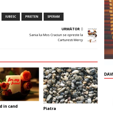
IUBESC
PRIETEN
SPERAM
URMĂTOR
Sania lui Mos Craciun se opreste la
Carturesti Mercy
DAV
d in cand
Piatra