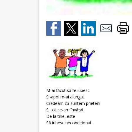
M-ai făcut să te iubesc
Şi-apoi m-ai alungat.
Credeam că suntem prieteni
Şi tot ce-am învăţat
De la tine, este
Să iubesc necondiţionat.