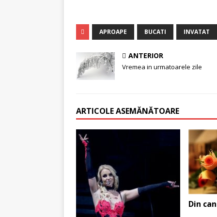
APROAPE
BUCATI
INVATAT
ANTERIOR
Vremea in urmatoarele zile
ARTICOLE ASEMĂNĂTOARE
Din can