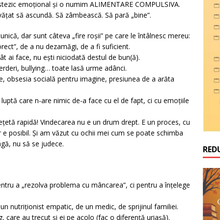
 anestezic emoțional și o numim ALIMENTARE COMPULSIVA.
învățat să ascundă. Să zâmbească. Să pară „bine”.
nică, dar sunt câteva „fire roșii” pe care le întâlnesc mereu:
ect”, de a nu dezamăgi, de a fi suficient.
t ai face, nu ești niciodată destul de bun(ă).
rderi, bullying… toate lasă urme adânci.
e, obsesia socială pentru imagine, presiunea de a arăta
luptă care n-are nimic de-a face cu el de fapt, ci cu emoțiile
ețetă rapidă! Vindecarea nu e un drum drept. E un proces, cu
dar e posibil. Și am văzut cu ochii mei cum se poate schimba
agă, nu să se judece.
RED
ntru a „rezolva problema cu mâncarea”, ci pentru a înțelege
 nutriționist empatic, de un medic, de sprijinul familiei.
are au trecut și ei pe acolo (fac o diferență uriașă).