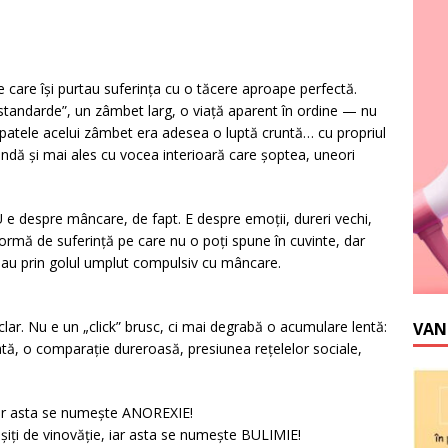
e care își purtau suferința cu o tăcere aproape perfectă.
 standarde”, un zâmbet larg, o viață aparent în ordine — nu
 spatele acelui zâmbet era adesea o luptă cruntă… cu propriul
lindă și mai ales cu vocea interioară care șoptea, uneori
e despre mâncare, de fapt. E despre emoții, dureri vechi,
formă de suferință pe care nu o poți spune în cuvinte, dar
sau prin golul umplut compulsiv cu mâncare.
ar. Nu e un „click” brusc, ci mai degrabă o acumulare lentă:
VAN
ă, o comparație dureroasă, presiunea rețelelor sociale,
iar asta se numește ANOREXIE!
șiți de vinovăție, iar asta se numește BULIMIE!