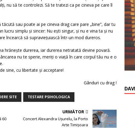
i, nu să te controlezi. Să te tratezi ca pe cineva pe care îl
tă tăcută sau poate ai pe cineva drag care pare „bine”, dar tu
 lucru simplu și sincer: Nu ești singur, și nu e vina ta și nu
are încearcă să supraviețuiască într-un mod dureros.
ea hrănește durerea, iar durerea netratată devine povară.
mâncarea nu te sperie, meriți o viață în care corpul tău nu e o
e.
 de sine, cu libertate și acceptare!
Gânduri cu drag !
DAV
DERE SITE
TESTARE PSIHOLOGICA
URMĂTOR
ă 60
Concert Alexandra Ușurelu, la Porto
Arte Timișoara