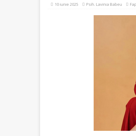
[ 4 august 2026 ]
Întrer
10 iunie 2025
Psih. Lavinia Babeu
Fap