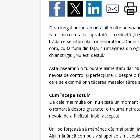
De-a lungul anilor, am întâlnit multe persoan
Nimic din ce era la suprafață — o siluetă „în
trăda ce se întâmpla în interiorul lor…Dar în
corp, cu farfuria din față, cu imaginea din og
chiar striga: „Nu ești destul.”
Asta înseamnă o tulburare alimentară dar NU 
nevoia de control și perfecțiune. E despre o 
care se exprimă prin tăcerea meselor sărite 
Cum începe totul?
De cele mai multe ori, nu există un moment cl
o remarcă despre greutate, o traumă netratat
nevoia de a fi văzut, iubit, acceptat.
Unii se forțează să mănânce cât mai puțin, 
Alții mănâncă compulsiv și apoi se simt cople