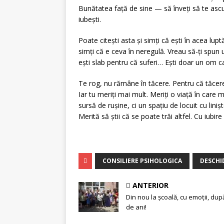
Bunătatea față de sine — să înveți să te asculț
iubești.
Poate citești asta și simți că ești în acea lup
simți că e ceva în neregulă. Vreau să-ți spun un
ești slab pentru că suferi… Ești doar un om c
Te rog, nu rămâne în tăcere. Pentru că tăcer
Iar tu meriți mai mult. Meriți o viață în care 
sursă de rușine, ci un spațiu de locuit cu linișt
Merită să știi că se poate trăi altfel. Cu iubire
CONSILIERE PSIHOLOGICA
DESCHI
ANTERIOR
Din nou la școală, cu emoții, dup
de ani!