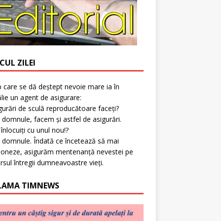
CUL ZILEI
p care se dă deștept nevoie mare ia în
lie un agent de asigurare:
gurări de sculă reproducătoare faceți?
 domnule, facem și astfel de asigurări.
l înlocuiți cu unul nou!?
 domnule. Îndată ce încetează să mai
ioneze, asigurăm mentenanță nevestei pe
rsul întregii dumneavoastre vieți.
LAMA TIMNEWS