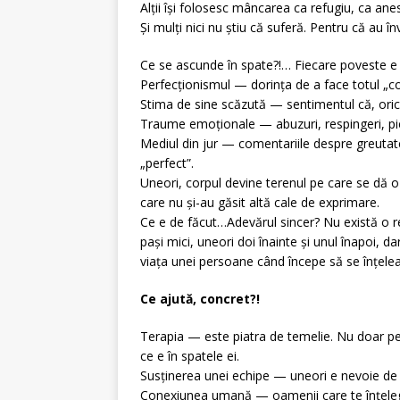
Alții își folosesc mâncarea ca refugiu, ca
Și mulți nici nu știu că suferă. Pentru că au 
Ce se ascunde în spate?!… Fiecare poveste e u
Perfecționismul — dorința de a face totul „cor
Stima de sine scăzută — sentimentul că, oricâ
Traume emoționale — abuzuri, respingeri, pie
Mediul din jur — comentariile despre greutat
„perfect”.
Uneori, corpul devine terenul pe care se dă o 
care nu și-au găsit altă cale de exprimare.
Ce e de făcut…Adevărul sincer? Nu există o r
pași mici, uneori doi înainte și unul înapoi, 
viața unei persoane când începe să se înțele
Ce ajută, concret?!
Terapia — este piatra de temelie. Nu doar pe
ce e în spatele ei.
Susținerea unei echipe — uneori e nevoie de un
Conexiunea umană — oamenii care te înțeleg, c