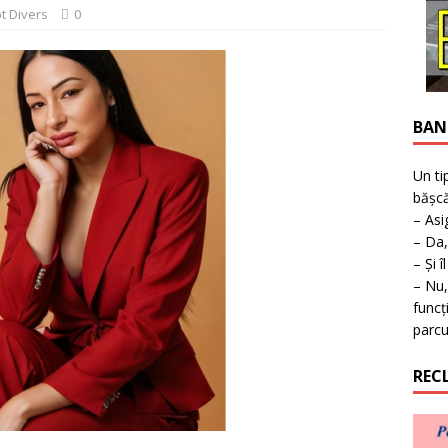
uperea furnizării apei calde în Timișoara
TIMISOARA
t Divers
0
BAN
Un ti
bășcă
– Asi
– Da,
– Și î
– Nu,
funcț
parcu
REC