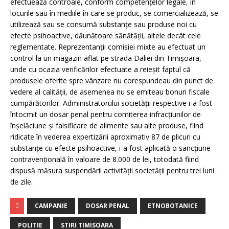
efectuează controale, conform competenţelor legale, în
locurile sau în mediile în care se produc, se comercializează, se
utilizează sau se consumă substanţe sau produse noi cu
efecte psihoactive, dăunătoare sănătăţii, altele decât cele
reglementate. Reprezentanţii comisiei mixte au efectuat un
control la un magazin aflat pe strada Daliei din Timişoara,
unde cu ocazia verificărilor efectuate a reieşit faptul că
produsele oferite spre vânzare nu corespundeau din punct de
vedere al calităţii, de asemenea nu se emiteau bonuri fiscale
cumpărătorilor. Administratorului societăţii respective i-a fost
întocmit un dosar penal pentru comiterea infracţiunilor de
înşelăciune şi falsificare de alimente sau alte produse, fiind
ridicate în vederea expertizării aproximativ 87 de plicuri cu
substanţe cu efecte psihoactive, i-a fost aplicată o sancţiune
contravenţională în valoare de 8.000 de lei, totodată fiind
dispusă măsura suspendării activităţii societăţii pentru trei luni
de zile.
CAMPANIE
DOSAR PENAL
ETNOBOTANICE
POLITIE
STIRI TIMISOARA