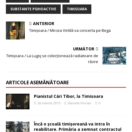
SUBSTANTE PSIHOACTIVE
TIMISOARA
ANTERIOR
Timişoara / Mircea Vintilă va concerta pe Bega
URMĂTOR
Timişoara / La Lugoj se colecţionează radiatoare de
răcire
ARTICOLE ASEMĂNĂTOARE
Pianistul Cári Tibor, la Timisoara
26 martie 2013
Daniela Florian
0
Încă o școală timișoreană va intra în
reabilitare. Primăria a semnat contractul