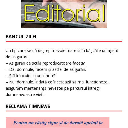
BANCUL ZILEI
Un tip care se dă deștept nevoie mare ia în bășcălie un agent
de asigurare:
– Asigurări de sculă reproducătoare faceți?
– Da, domnule, facem și astfel de asigurări.
– Și îl înlocuiți cu unul nou!?
– Nu, domnule. Îndată ce încetează să mai funcționeze,
asigurăm mentenanță nevestei pe parcursul întregii
dumneavoastre vieți.
RECLAMA TIMNEWS