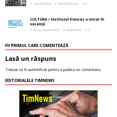
1 aprilie 2025
Daniela Florian
0
CULTURA / Institutul Francez a intrat în
vacanţă
19 decembrie 2011
Anda Deliu
0
FII PRIMUL CARE COMENTEAZĂ
Lasă un răspuns
Trebuie să fii
autentificat
pentru a publica un comentariu.
EDITORIALELE TIMNEWS