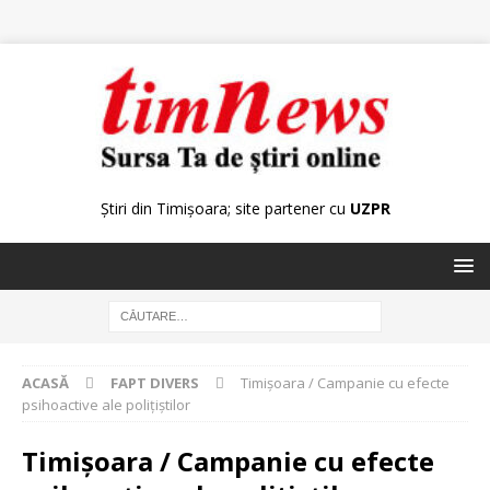
Știri din Timișoara; site partener cu
UZPR
ACASĂ
FAPT DIVERS
Timişoara / Campanie cu efecte
psihoactive ale poliţiştilor
Timişoara / Campanie cu efecte