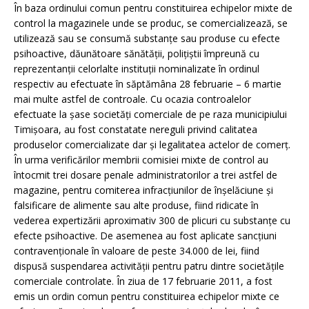
În baza ordinului comun pentru constituirea echipelor mixte de
control la magazinele unde se produc, se comercializează, se
utilizează sau se consumă substanţe sau produse cu efecte
psihoactive, dăunătoare sănătăţii, poliţiştii împreună cu
reprezentanţii celorlalte instituţii nominalizate în ordinul
respectiv au efectuate în săptămâna 28 februarie – 6 martie
mai multe astfel de controale. Cu ocazia controalelor
efectuate la şase societăţi comerciale de pe raza municipiului
Timişoara, au fost constatate nereguli privind calitatea
produselor comercializate dar şi legalitatea actelor de comerţ.
În urma verificărilor membrii comisiei mixte de control au
întocmit trei dosare penale administratorilor a trei astfel de
magazine, pentru comiterea infracţiunilor de înşelăciune şi
falsificare de alimente sau alte produse, fiind ridicate în
vederea expertizării aproximativ 300 de plicuri cu substanţe cu
efecte psihoactive. De asemenea au fost aplicate sancţiuni
contravenţionale în valoare de peste 34.000 de lei, fiind
dispusă suspendarea activităţii pentru patru dintre societăţile
comerciale controlate. În ziua de 17 februarie 2011, a fost
emis un ordin comun pentru constituirea echipelor mixte ce