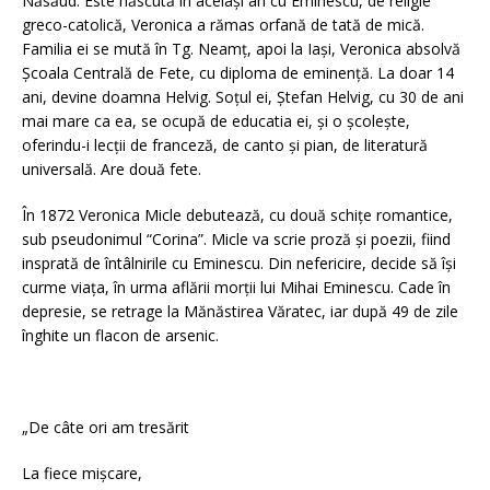
Năsăud. Este născută în acelaşi an cu Eminescu, de religie
greco-catolică, Veronica a rămas orfană de tată de mică.
Familia ei se mută în Tg. Neamţ, apoi la Iaşi, Veronica absolvă
Şcoala Centrală de Fete, cu diploma de eminenţă. La doar 14
ani, devine doamna Helvig. Soţul ei, Ştefan Helvig, cu 30 de ani
mai mare ca ea, se ocupă de educatia ei, şi o şcoleşte,
oferindu-i lecţii de franceză, de canto şi pian, de literatură
universală. Are două fete.
În 1872 Veronica Micle debutează, cu două schițe romantice,
sub pseudonimul “Corina”. Micle va scrie proză şi poezii, fiind
insprată de întâlnirile cu Eminescu. Din nefericire, decide să îşi
curme viaţa, în urma aflării morţii lui Mihai Eminescu. Cade în
depresie, se retrage la Mănăstirea Văratec, iar după 49 de zile
înghite un flacon de arsenic.
„De câte ori am tresărit
La fiece mișcare,