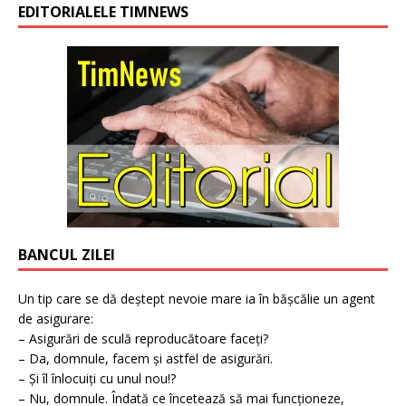
EDITORIALELE TIMNEWS
BANCUL ZILEI
Un tip care se dă deștept nevoie mare ia în bășcălie un agent
de asigurare:
– Asigurări de sculă reproducătoare faceți?
– Da, domnule, facem și astfel de asigurări.
– Și îl înlocuiți cu unul nou!?
– Nu, domnule. Îndată ce încetează să mai funcționeze,