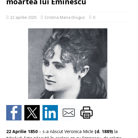
moartea lui Eminescu
22 aprilie 2025
Cristina Maria Drugus
0
22 Aprilie 1850
– s-a născut Veronica Micle
(d. 1889)
la