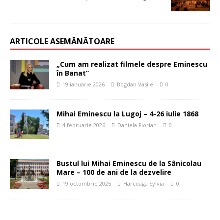
ARTICOLE ASEMĂNĂTOARE
„Cum am realizat filmele despre Eminescu
în Banat”
19 ianuarie 2026
Bogdan Vasile
0
Mihai Eminescu la Lugoj – 4-26 iulie 1868
4 februarie 2026
Daniela Florian
0
Bustul lui Mihai Eminescu de la Sânicolau
Mare – 100 de ani de la dezvelire
19 octombrie 2025
Harceaga Sylvia
0