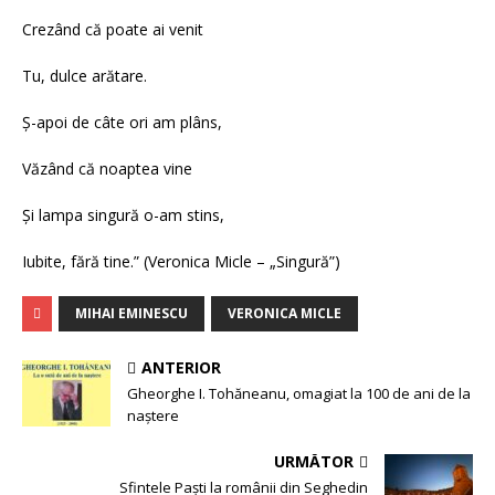
Crezând că poate ai venit
Tu, dulce arătare.
Ș-apoi de câte ori am plâns,
Văzând că noaptea vine
Și lampa singură o-am stins,
Iubite, fără tine.” (Veronica Micle – „Singură”)
MIHAI EMINESCU
VERONICA MICLE
ANTERIOR
Gheorghe I. Tohăneanu, omagiat la 100 de ani de la
naștere
URMĂTOR
Sfintele Paști la românii din Seghedin