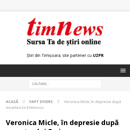
Știri din Timișoara; site partener cu
UZPR
ACASĂ
FAPT DIVERS
Veronica Micle, în depresie după
moartea lui Eminescu
Veronica Micle, în depresie după