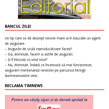
BANCUL ZILEI
Un tip care se dă deștept nevoie mare ia în bășcălie un agent
de asigurare:
– Asigurări de sculă reproducătoare faceți?
– Da, domnule, facem și astfel de asigurări.
– Și îl înlocuiți cu unul nou!?
– Nu, domnule. Îndată ce încetează să mai funcționeze,
asigurăm mentenanță nevestei pe parcursul întregii
dumneavoastre vieți.
RECLAMA TIMNEWS