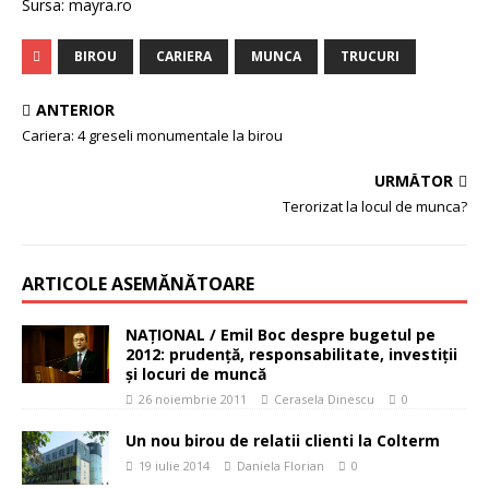
Sursa: mayra.ro
BIROU
CARIERA
MUNCA
TRUCURI
ANTERIOR
Cariera: 4 greseli monumentale la birou
URMĂTOR
Terorizat la locul de munca?
ARTICOLE ASEMĂNĂTOARE
NAŢIONAL / Emil Boc despre bugetul pe
2012: prudenţă, responsabilitate, investiţii
şi locuri de muncă
26 noiembrie 2011
Cerasela Dinescu
0
Un nou birou de relatii clienti la Colterm
19 iulie 2014
Daniela Florian
0