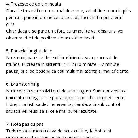
4. Trezeste-te de dimineata
Daca te trezesti cu o ora mai devreme, vei obtine o ora in plus
pentru a pune in ordine ceea ce ai de facut in timpul zilei in
curs.
Chiar daca ti se pare un efort, cu timpul te vei obisnui si vei
observa efectele pozitive ale acestei miscari.
5. Pauzele lungi si dese
Nu zambi, pauzele dese chiar eficientizeaza procesul de
munca. Lucreaza in sistemul 10+2 (10 minute + 2 minute
pauza) si ai sa observi ca esti mult mai atenta si mai eficienta.
6. Brainstorming
Nu incearca sa rezolvi totul de una singura. Sunt convinsa ca
unii dintre colegii tai te pot ajuta si iti pot da solutii eficiente.
E drept ca risti sa devii enervanta, dar daca tii sub control
situatia vei reusi sa ai cele mai bune rezultate.
7. Nota pas cu pas
Trebuie sa ai mereu ceva de scris cu tine, fa notite si
organizeaza-te in functie de cerintele acestora.