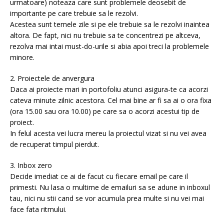
urmatoare) noteaza care sunt problemele deosebit de
importante pe care trebuie sa le rezolvi.
Acestea sunt temele zile si pe ele trebuie sa le rezolvi inaintea
altora. De fapt, nici nu trebuie sa te concentrezi pe altceva,
rezolva mai intai must-do-urile si abia apoi treci la problemele
minore.
2. Proiectele de anvergura
Daca ai proiecte mari in portofoliu atunci asigura-te ca acorzi
cateva minute zilnic acestora. Cel mai bine ar fi sa ai o ora fixa
(ora 15.00 sau ora 10.00) pe care sa o acorzi acestui tip de
proiect.
In felul acesta vei lucra mereu la proiectul vizat si nu vei avea
de recuperat timpul pierdut.
3. Inbox zero
Decide imediat ce ai de facut cu fiecare email pe care il
primesti. Nu lasa o multime de emailuri sa se adune in inboxul
tau, nici nu stii cand se vor acumula prea multe si nu vei mai
face fata ritmului.