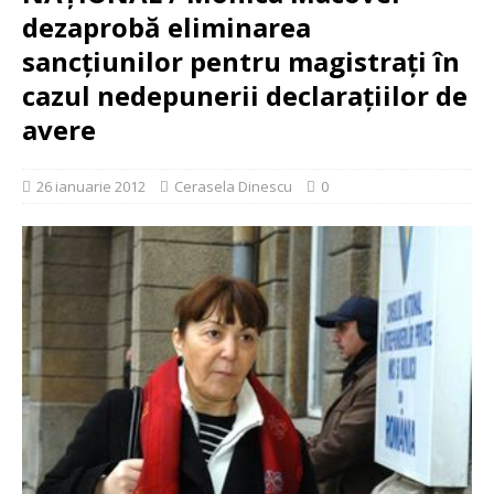
dezaprobă eliminarea
sancţiunilor pentru magistraţi în
cazul nedepunerii declaraţiilor de
avere
26 ianuarie 2012
Cerasela Dinescu
0