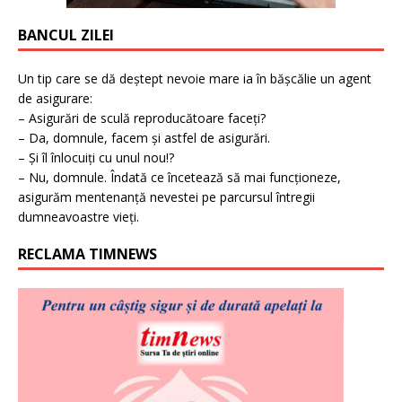
BANCUL ZILEI
Un tip care se dă deștept nevoie mare ia în bășcălie un agent
de asigurare:
– Asigurări de sculă reproducătoare faceți?
– Da, domnule, facem și astfel de asigurări.
– Și îl înlocuiți cu unul nou!?
– Nu, domnule. Îndată ce încetează să mai funcționeze,
asigurăm mentenanță nevestei pe parcursul întregii
dumneavoastre vieți.
RECLAMA TIMNEWS