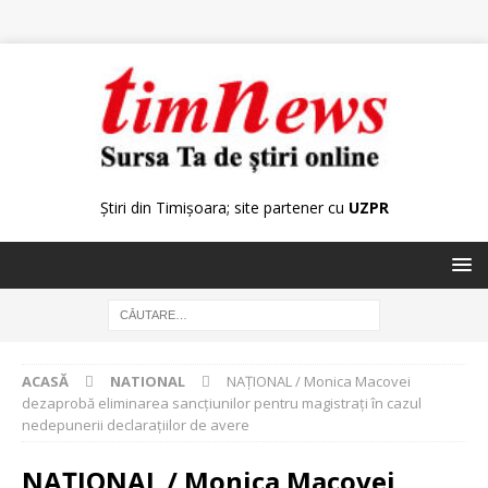
Știri din Timișoara; site partener cu
UZPR
ACASĂ
NATIONAL
NAŢIONAL / Monica Macovei
dezaprobă eliminarea sancţiunilor pentru magistraţi în cazul
nedepunerii declaraţiilor de avere
NAŢIONAL / Monica Macovei