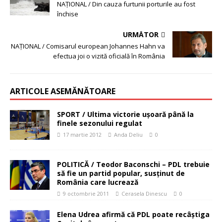
NAŢIONAL / Din cauza furtunii porturile au fost
închise
URMĂTOR
NAŢIONAL / Comisarul european Johannes Hahn va
efectua joi o vizită oficială în România
ARTICOLE ASEMĂNĂTOARE
SPORT / Ultima victorie uşoară până la
finele sezonului regulat
17 martie 2012
Anda Deliu
0
POLITICĂ / Teodor Baconschi – PDL trebuie
să fie un partid popular, susţinut de
România care lucrează
9 octombrie 2011
Cerasela Dinescu
0
Elena Udrea afirmă că PDL poate recâştiga