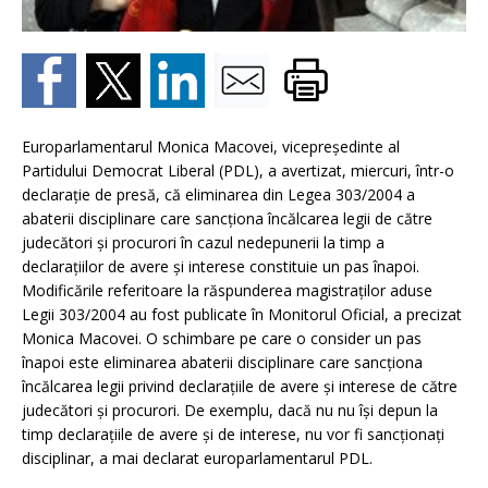
Europarlamentarul Monica Macovei, vicepreşedinte al
Partidului Democrat Liberal (PDL), a avertizat, miercuri, într-o
declaraţie de presă, că eliminarea din Legea 303/2004 a
abaterii disciplinare care sancţiona încălcarea legii de către
judecători şi procurori în cazul nedepunerii la timp a
declaraţiilor de avere şi interese constituie un pas înapoi.
Modificările referitoare la răspunderea magistraţilor aduse
Legii 303/2004 au fost publicate în Monitorul Oficial, a precizat
Monica Macovei. O schimbare pe care o consider un pas
înapoi este eliminarea abaterii disciplinare care sancţiona
încălcarea legii privind declaraţiile de avere şi interese de către
judecători şi procurori. De exemplu, dacă nu nu îşi depun la
timp declaraţiile de avere şi de interese, nu vor fi sancţionaţi
disciplinar, a mai declarat europarlamentarul PDL.