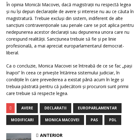
În opinia Monicăi Macovei, dacă magistraţii nu respectă legea
şi nu îşi depun declaraţiile de avere şi interese nu au ce căuta în
magistratură. Trebuie excluşi din sistem, indiferent de alte
sancţiuni contravenţionale sau penale care se pot aplica pentru
nedepunerea acestor declaraţii sau depunerea unora care nu
corespund realităţii. Sancţiunea trebuie să fie şi pe linie
profesională, a mai apreciat europarlamentarul democrat-
liberal.
Ca o concluzie, Monica Macovei se întreabă de ce se fac „paşi
înapoi” în ceea ce priveşte întărirea sistemului judiciar, în
condiţiile în care prevederea a existat până acum în lege şi
trebuia păstrată pentru că judecătorii şi procurorii sunt primii
care trebuie să respecte legea.
AVERE
DECLARATII
EUROPARLAMENTAR
MODIFICARI
MONICA MACOVEI
PAS
PDL
ANTERIOR