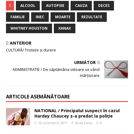
ALCOOL
AUTOPSIE
CAUZA
DECES
FAMILIE
INEC
MOARTE
REZULTATE
WHITNEY HOUSTON
XANAX
ANTERIOR
CULTURĂ/ Tristețe și durere
URMĂTOR
ADMINISTRATIE / De săptămâna viitoare se vând
mărţişoare
ARTICOLE ASEMĂNĂTOARE
NATIONAL / Principalul suspect în cazul
Hardey Chaucey s-a predat la poliţie
10 octombrie 2011
Anda Deliu
0