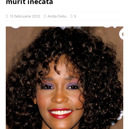
murit înecată
13 februarie 2012
Anda Deliu
0