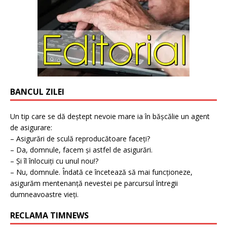
BANCUL ZILEI
Un tip care se dă deștept nevoie mare ia în bășcălie un agent
de asigurare:
– Asigurări de sculă reproducătoare faceți?
– Da, domnule, facem și astfel de asigurări.
– Și îl înlocuiți cu unul nou!?
– Nu, domnule. Îndată ce încetează să mai funcționeze,
asigurăm mentenanță nevestei pe parcursul întregii
dumneavoastre vieți.
RECLAMA TIMNEWS