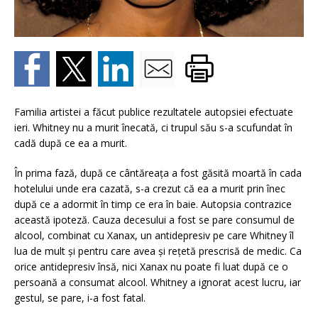
Familia artistei a făcut publice rezultatele autopsiei efectuate
ieri. Whitney nu a murit înecată, ci trupul său s-a scufundat în
cadă după ce ea a murit.
În prima fază, după ce cântăreaţa a fost găsită moartă în cada
hotelului unde era cazată, s-a crezut că ea a murit prin înec
după ce a adormit în timp ce era în baie. Autopsia contrazice
această ipoteză. Cauza decesului a fost se pare consumul de
alcool, combinat cu Xanax, un antidepresiv pe care Whitney îl
lua de mult şi pentru care avea şi reţetă prescrisă de medic. Ca
orice antidepresiv însă, nici Xanax nu poate fi luat după ce o
persoană a consumat alcool. Whitney a ignorat acest lucru, iar
gestul, se pare, i-a fost fatal.