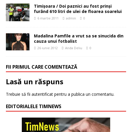
Timişoara / Doi paznici au fost prinşi
furând 610 litri de ulei de floarea soarelui
6 martie 2011
admin
0
Madalina Pamfile a vrut sa se sinucida din
cauza unui fotbalist
26 iunie 2012
Anda Deliu
0
FII PRIMUL CARE COMENTEAZĂ
Lasă un răspuns
Trebuie să fii
autentificat
pentru a publica un comentariu.
EDITORIALELE TIMNEWS