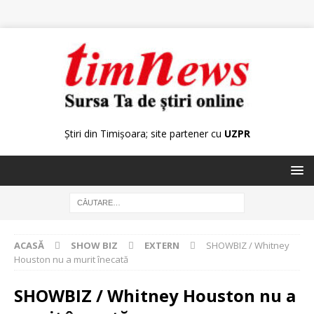
Știri din Timișoara; site partener cu
UZPR
ACASĂ
SHOW BIZ
EXTERN
SHOWBIZ / Whitney
Houston nu a murit înecată
SHOWBIZ / Whitney Houston nu a